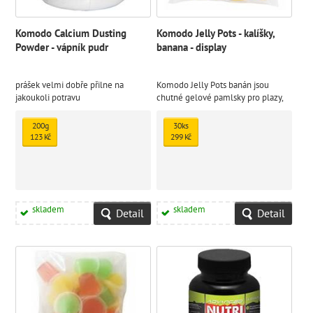
Komodo Calcium Dusting
Komodo Jelly Pots - kalíšky,
Powder - vápník pudr
banana - display
prášek velmi dobře přilne na
Komodo Jelly Pots banán jsou
jakoukoli potravu
chutné gelové pamlsky pro plazy,
ideální zejména pro gekony, agamy
a další druhy přijímající ovocnou
200g
30ks
složku potravy
123 Kč
299 Kč
skladem
skladem
Detail
Detail