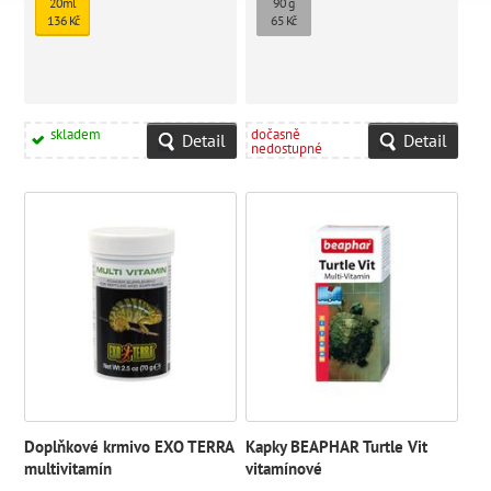
20ml
90 g
účinně podporuje jejich zdraví.
136 Kč
65 Kč
skladem
dočasně
Detail
Detail
nedostupné
Doplňkové krmivo EXO TERRA
Kapky BEAPHAR Turtle Vit
multivitamín
vitamínové