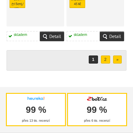
(+/-3cm) /
45 Kč
15ks
378 Kč
skladem
skladem
Detail
Detail
1
2
»
99 %
99 %
přes 13 tis. recenzí
přes 6 tis. recenzí