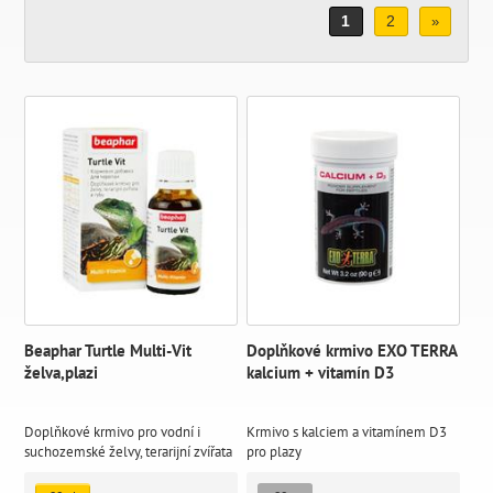
1
2
»
Beaphar Turtle Multi-Vit
Doplňkové krmivo EXO TERRA
želva,plazi
kalcium + vitamín D3
Doplňkové krmivo pro vodní i
Krmivo s kalciem a vitamínem D3
suchozemské želvy, terarijní zvířata
pro plazy
i akvarijní rybičky. Zlepšuje
celkovou kondici terarijních zvířat a