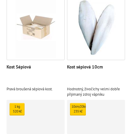
Kost Sépiová
Kost sépiová 10cm
Pravá broušená sépiová kost.
Hodnotný, živočichy velmi dobře
přijimaný zdroj vápníku
1 kg
10cm/20ks
520 Kč
235 Kč