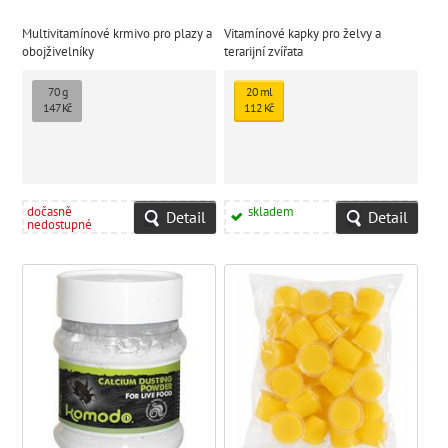
Multivitamínové krmivo pro plazy a
Vitamínové kapky pro želvy a
obojživelníky
terarijní zvířata
70 g
20 ml
147 Kč
112 Kč
dočasně
skladem
Detail
Detail
nedostupné