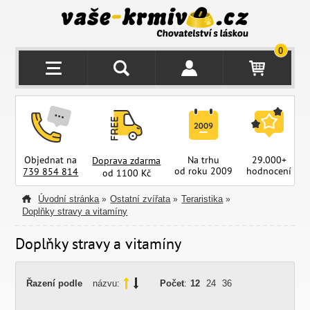
0
Objednat na
Na trhu
29.000+
Doprava zdarma
od roku 2009
hodnocení
z
739 854 814
od 1100 Kč
Úvodní stránka
Ostatní zvířata
Teraristika
»
»
»
Doplňky stravy a vitamíny
Doplňky stravy a vitamíny
Řazení podle
názvu:
Počet
:
12
24
36