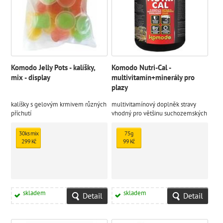
Komodo Jelly Pots - kalíšky,
Komodo Nutri-Cal -
mix - display
multivitamín+minerály pro
plazy
kalíšky s gelovým krmivem různých
multivitamínový doplněk stravy
příchutí
vhodný pro většinu suchozemských
želv a ještěrů
30ks mix
75g
299 Kč
99 Kč
skladem
skladem
Detail
Detail