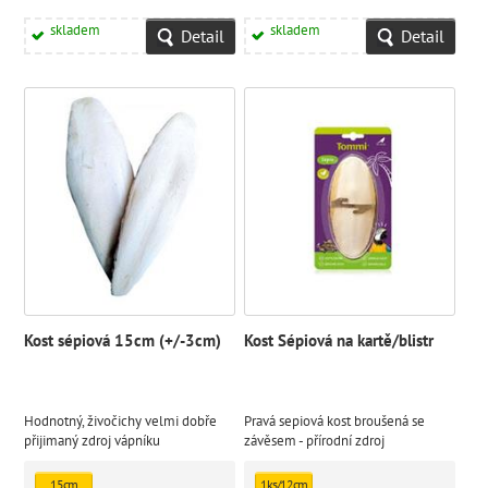
skladem
skladem
Detail
Detail
Kost sépiová 15cm (+/-3cm)
Kost Sépiová na kartě/blistr
Hodnotný, živočichy velmi dobře
Pravá sepiová kost broušená se
přijimaný zdroj vápníku
závěsem - přírodní zdroj
minerálních látek - 100% natural.
15cm
1ks/12cm