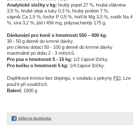
Analytické složky v kg:
hrubý popel 27 %, hrubá vláknina
3,5 %, hrubé oleje a tuky 0,3 %, hrubý protein 7 %,
vápník Ca 1,5 %, fosfor P 0,5 %, hořčík Mg 3,5 %, sodík Na 4
%, síra 3,2 %, jód I 456 mg, polysacharidy 175 g.
Dávkování pro koně o hmotnosti 550 – 600 kg:
30 - 50 g denně do krmné dávky.
pro cílenou dotaci 50 - 100 g denně do krmné dávky
maximálně po dobu 2 - 3 měsíců.
Pro psa o hmotnosti 5 - 15 kg:
1/2 čajové lžičky.
Pro kočku o hmotnosti 5 kg:
1/4 čajové lžičky.
Doplňkové krmivo bez dopingu, v souladu s pokyny
FEI
. Lze
použít při soutěžích.
Balení:
1500 g
sdílet na facebooku