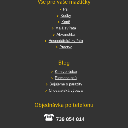
Vše pro vaše mazlíčky
Psi
Kočky
Koně
Malá zvířata
Akvaristika
Hospodářská zvířata
Ptactvo
Blog
Krmivo rádce
Plemena psů
Bojujeme s parazity
Chovatelská výbava
Objednávka po telefonu
739 854 814