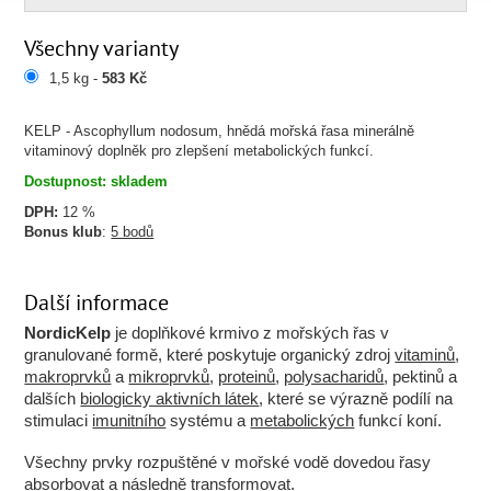
Všechny varianty
1,5 kg -
583 Kč
KELP - Ascophyllum nodosum, hnědá mořská řasa minerálně
vitaminový doplněk pro zlepšení metabolických funkcí.
Dostupnost: skladem
DPH:
12 %
Bonus klub
:
5 bodů
Další informace
NordicKelp
je doplňkové krmivo z mořských řas v
granulované formě, které poskytuje organický zdroj
vitaminů
,
makroprvků
a
mikroprvků
,
proteinů
,
polysacharidů
, pektinů a
dalších
biologicky aktivních látek
, které se výrazně podílí na
stimulaci
imunitního
systému a
metabolických
funkcí koní.
Všechny prvky rozpuštěné v mořské vodě dovedou řasy
absorbovat
a následně transformovat.