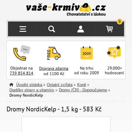
0
Objednat na
Na trhu
29.000+
Doprava zdarma
od roku 2009
hodnocení
z
739 854 814
od 1100 Kč
Úvodní stránka
Ostatní zvířata
Koně
»
»
»
Doplňky stravy a vitamíny
Dromy (ČR) - Doporučujeme
»
»
Dromy NordicKelp
Dromy NordicKelp - 1,5 kg - 583 Kč