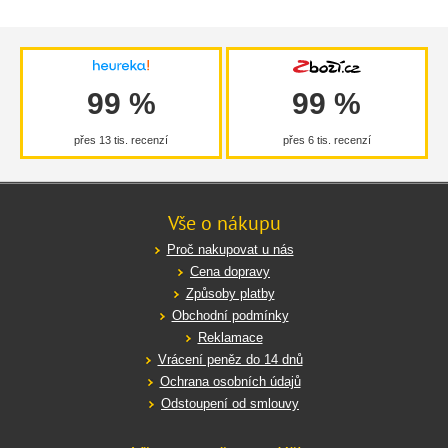
99 %
99 %
přes 13 tis. recenzí
přes 6 tis. recenzí
Vše o nákupu
Proč nakupovat u nás
Cena dopravy
Způsoby platby
Obchodní podmínky
Reklamace
Vrácení peněz do 14 dnů
Ochrana osobních údajů
Odstoupení od smlouvy