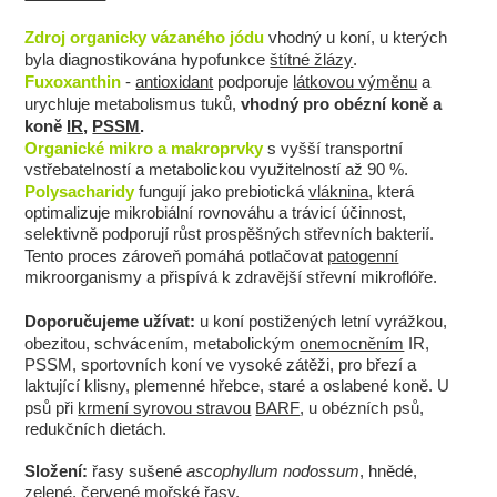
Zdroj organicky vázaného jódu
vhodný u koní, u kterých
byla diagnostikována hypofunkce
štítné žlázy
.
Fuxoxanthin
-
antioxidant
podporuje
látkovou výměnu
a
urychluje metabolismus tuků,
vhodný pro obézní koně a
koně
IR,
PSSM
.
Organické mikro a makroprvky
s vyšší transportní
vstřebatelností a metabolickou využitelností až 90 %.
Polysacharidy
fungují jako prebiotická
vláknina
, která
optimalizuje mikrobiální rovnováhu a trávicí účinnost,
selektivně podporují růst prospěšných střevních bakterií.
Tento proces zároveň pomáhá potlačovat
patogenní
mikroorganismy a přispívá k zdravější střevní mikroflóře.
Doporučujeme užívat:
u koní postižených letní vyrážkou,
obezitou, schvácením, metabolickým
onemocněním
IR,
PSSM,
sportovních koní ve vysoké zátěži, pro březí a
laktující klisny, plemenné hřebce, staré a oslabené koně. U
psů při
krmení syrovou stravou
BARF
, u obézních psů,
redukčních dietách.
Složení:
řasy sušené
ascophyllum nodossum
, hnědé,
zelené, červené mořské řasy.