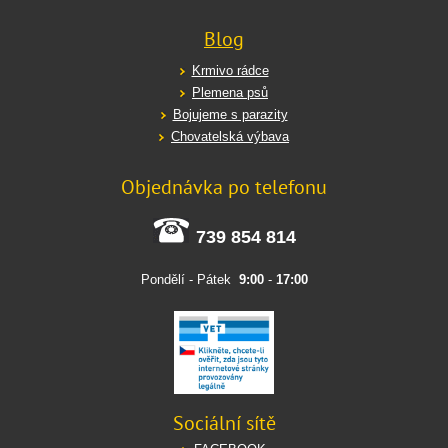
Blog
Krmivo rádce
Plemena psů
Bojujeme s parazity
Chovatelská výbava
Objednávka po telefonu
739 854 814
Pondělí - Pátek
9:00
-
17:00
Sociální sítě