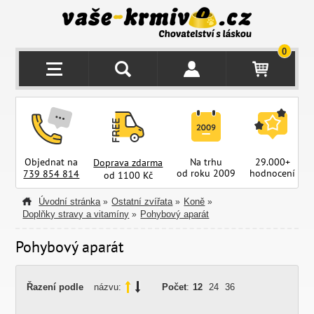
0
Objednat na
Na trhu
29.000+
Doprava zdarma
od roku 2009
hodnocení
z
739 854 814
od 1100 Kč
Úvodní stránka
Ostatní zvířata
Koně
»
»
»
Doplňky stravy a vitamíny
Pohybový aparát
»
Pohybový aparát
Řazení podle
názvu:
Počet
:
12
24
36