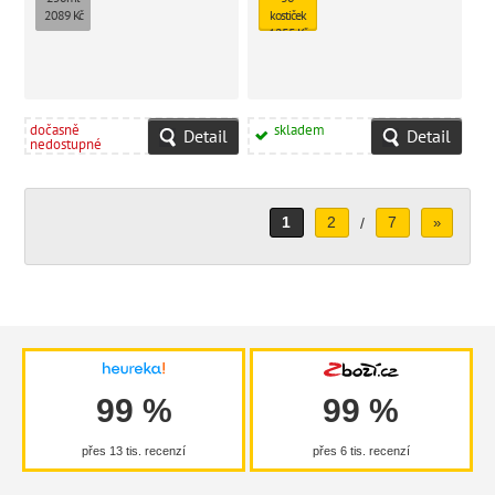
a přispívá ke zklidnění ve
2089 Kč
kostiček
stresových situacích. Vhodný i pro
1255 Kč
koně v rekonvalescenci, po
zákrocích.
dočasně
skladem
Detail
Detail
nedostupné
1
2
7
/
»
99 %
99 %
přes 13 tis. recenzí
přes 6 tis. recenzí