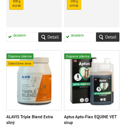
600 g
100 g
810 Kč
479 Kč
skladem
skladem
Detail
Detail
Doprava zdarma
Doprava zdarma
Odesíláme dnes
ALAVIS Triple Blend Extra
Aptus Apto-Flex EQUINE VET
silný
sirup