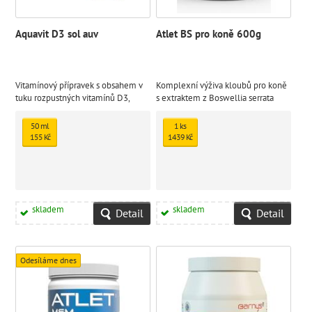
Aquavit D3 sol auv
Atlet BS pro koně 600g
Vitamínový přípravek s obsahem v
Komplexní výživa kloubů pro koně
tuku rozpustných vitamínů D3,
s extraktem z Boswellia serrata
upravených do vodorozpustné
formy.
50 ml
1 ks
155 Kč
1439 Kč
skladem
skladem
Detail
Detail
Odesíláme dnes