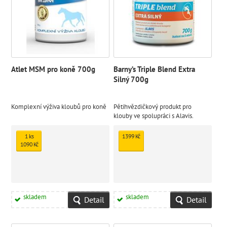
Atlet MSM pro koně 700g
Barny’s Triple Blend Extra
Silný 700g
Komplexní výživa kloubů pro koně
Pětihvězdičkový produkt pro
klouby ve spolupráci s Alavis.
1 ks
1399 Kč
1090 Kč
skladem
skladem
Detail
Detail