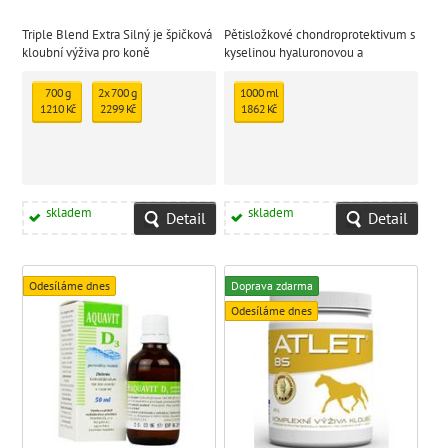
Triple Blend Extra Silný je špičková
Pětisložkové chondroprotektivum s
kloubní výživa pro koně
kyselinou hyaluronovou a
antioxidanty pro koně.
700 g
2x 700 g
1000 ml
1210 Kč
2299 Kč
1862 Kč
skladem
skladem
Detail
Detail
Odesíláme dnes
Doprava zdarma
Odesíláme dnes