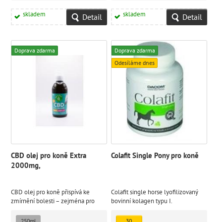
skladem
skladem
Detail
Detail
Doprava zdarma
Doprava zdarma
Odesíláme dnes
CBD olej pro koně Extra
Colafit Single Pony pro koně
2000mg,
CBD olej pro koně přispívá ke
Colafit single horse lyofilizovaný
zmírnění bolesti – zejména pro
bovinní kolagen typu I.
zmírnění příznaků artrózy. Také
pozitivně působí na psychiku koně
250ml
30