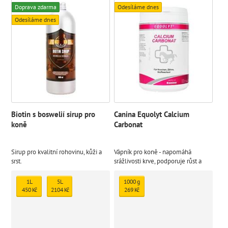
Doprava zdarma
Odesíláme dnes
Odesíláme dnes
Biotin s boswelií sirup pro
Canina Equolyt Calcium
koně
Carbonat
Sirup pro kvalitní rohovinu, kůži a
Vápník pro koně - napomáhá
srst.
srážlivosti krve, podporuje růst a
kvalitu svalstva, silné a zdravé zuby
1L
5L
1000 g
450 Kč
2104 Kč
269 Kč