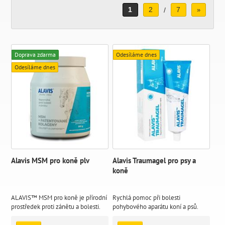
1
2
7
/
»
Doprava zdarma
Odesíláme dnes
Odesíláme dnes
Alavis MSM pro koně plv
Alavis Traumagel pro psy a
koně
ALAVIS™ MSM pro koně je přírodní
Rychlá pomoc při bolesti
prostředek proti zánětu a bolesti.
pohybového aparátu koní a psů.