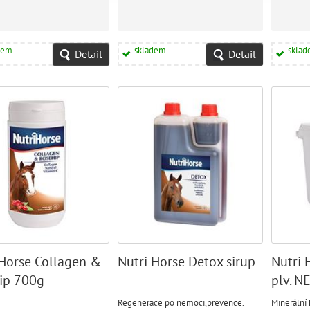
dem
skladem
skla
Detail
Detail
 Horse Collagen &
Nutri Horse Detox sirup
Nutri 
ip 700g
plv. N
Regenerace po nemoci,prevence.
Minerální