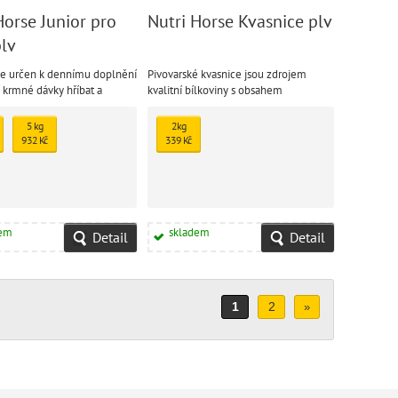
Horse Junior pro
Nutri Horse Kvasnice plv
lv
 je určen k dennímu doplnění
Pivovarské kvasnice jsou zdrojem
 krmné dávky hříbat a
kvalitní bílkoviny s obsahem
oní.
esenciálních aminokyselin a
především vitamínů skupiny B, které se
5 kg
2kg
zapojují do energetického
932 Kč
339 Kč
metabolismu a metabolismu
základních živin.
dem
skladem
Detail
Detail
1
2
»