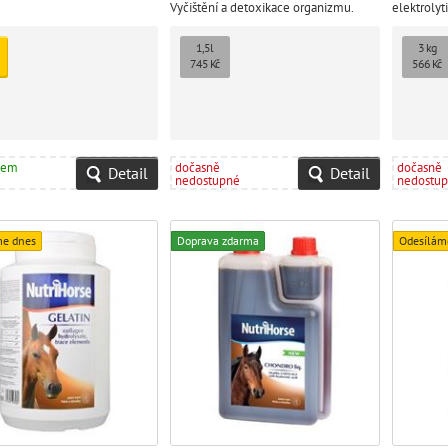
Vyčištění a detoxikace organizmu.
elektrolyt
významné a
1,5l
3 kg
745 Kč
566 Kč
dem
dočasně
dočasně
Detail
Detail
nedostupné
nedostu
me dnes
Doprava zdarma
Odesílám