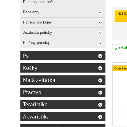
Pamlsky pro koně
Repelenty
425 Kč
Potřeby pro koně
Jezdecké potřeby
Potřeby pro stáj
skla
Psi
Kočky
Odesílá
Malá zvířátka
Ptactvo
Teraristika
Akvaristika