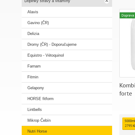
Doplňky stravy a vitamíny
Alavis
Doprava
Gavino (ČR)
Delizia
Dromy (ČR) - Doporučujeme
Equistro - Vétoquinol
Farnam
Fitmin
Kombi
Gelapony
forte
HORSE fitform
Lintbells
Mikrop Čebín
5000m
2795 K
Nutri Horse