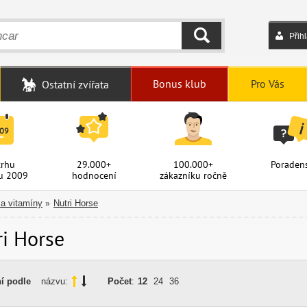
Přih
HLEDAT
Bonus klub
Pro Vás
Ostatní zvířata
trhu
29.000+
100.000+
Poradens
u 2009
hodnocení
zákazníku ročně
 a vitamíny
Nutri Horse
»
ri Horse
í podle
názvu:
Počet
:
12
24
36