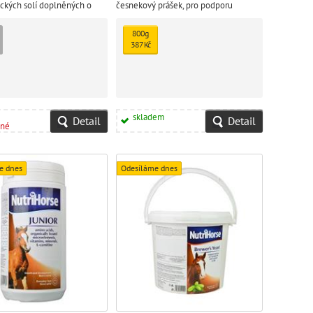
ických solí doplněných o
česnekový prášek, pro podporu
ntioxidanty - vitamín C a E.
obranyschopnosti a trávení
800g
387 Kč
skladem
Detail
Detail
pné
e dnes
Odesíláme dnes