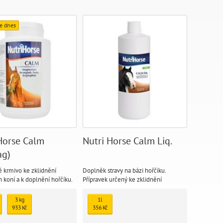
e dnes
Horse Calm
Nutri Horse Calm Liq.
ag)
 krmivo ke zklidnění
Doplněk stravy na bázi hořčíku.
 koní a k doplnění hořčíku.
Přípravek určený ke zklidnění
 název Nutri Horse Calm
nervózních koní.
3 kg
1l
933 Kč
356 Kč