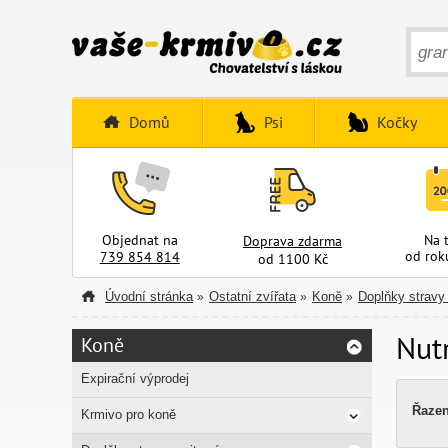
Domů
Psi
Kočky
Objednat na
Na 
Doprava zdarma
od rok
739 854 814
od 1100 Kč
Úvodní stránka
Ostatní zvířata
Koně
Doplňky stravy
»
»
»
Nut
Koně
Expirační výprodej
Řazen
Krmivo pro koně