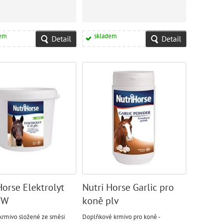
dem
skladem
Detail
Detail
Horse Elektrolyt
Nutri Horse Garlic pro
EW
koně plv
 krmivo složené ze směsi
Doplňkové krmivo pro koně -