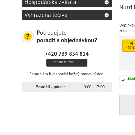
Hospodářská zvířata
Nutri 
Vyhrazená léčiva
Doplňkov
želatino
Potřebujete
aparátu, 
poradit s objednávkou?
chrupavky
1 kg
420 Kč
+420 739 854 814
napsat e-mail
Jsme vám k dispozici každý pracovní den.
skla
Pondělí - pátek:
9:00 - 17:00