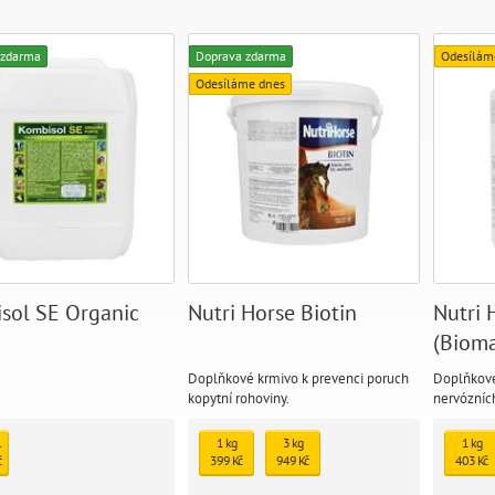
 zdarma
Doprava zdarma
Odesílám
Odesíláme dnes
sol SE Organic
Nutri Horse Biotin
Nutri 
(Biom
Doplňkové krmivo k prevenci poruch
Doplňkové
kopytní rohoviny.
nervózních
Nyní nový
l
1 kg
3 kg
1 kg
č
399 Kč
949 Kč
403 Kč