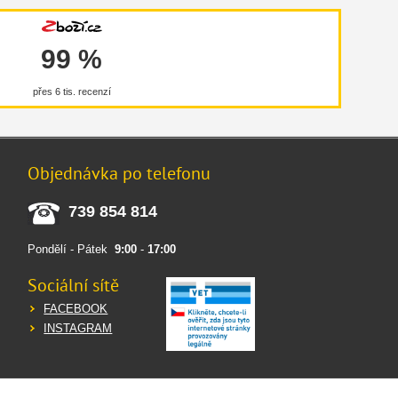
99 %
přes 6 tis. recenzí
Objednávka po telefonu
739 854 814
Pondělí - Pátek
9:00
-
17:00
Sociální sítě
FACEBOOK
INSTAGRAM