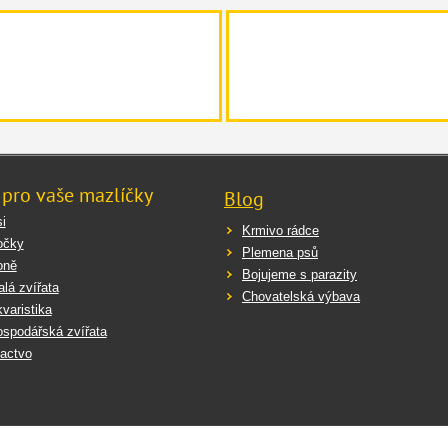
 pro vaše mazlíčky
Blog
i
Krmivo rádce
očky
Plemena psů
oně
Bojujeme s parazity
lá zvířata
Chovatelská výbava
varistika
spodářská zvířata
actvo