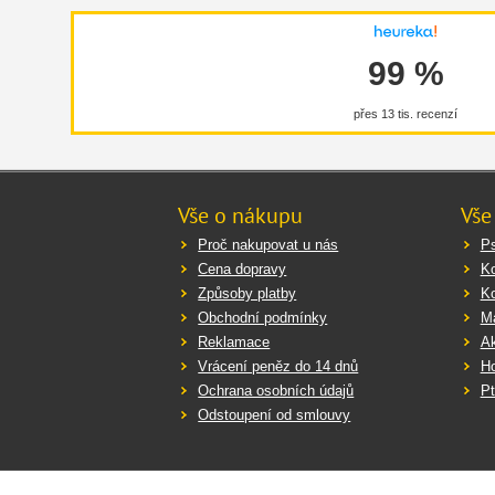
99 %
přes 13 tis. recenzí
Vše o nákupu
Vše
Proč nakupovat u nás
Ps
Cena dopravy
K
Způsoby platby
K
Obchodní podmínky
Ma
Reklamace
Ak
Vrácení peněz do 14 dnů
Ho
Ochrana osobních údajů
Pt
Odstoupení od smlouvy