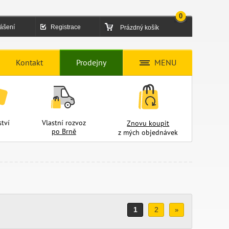
0
lášení
Registrace
Prázdný košík
Kontakt
Prodejny
MENU
tví
Vlastní rozvoz
Znovu koupit
po Brně
z mých objednávek
1
2
»