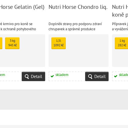
Horse Gelatin (Gel)
Nutri Horse Chondro liq.
Nutri 
koně p
é krmivo pro koně se
Doplněk stravy pro podporu zdraví
Přípravek
u k ochraně pohybového
chrupavek a správné produkce
a vyvážení
pro zdravé klouby, šlachy a
synoviální tekutiny.
mladých k
.
3 kg
1,5l
1 kg
945 Kč
1092 Kč
282 Kč
dem
skladem
skla
Detail
Detail