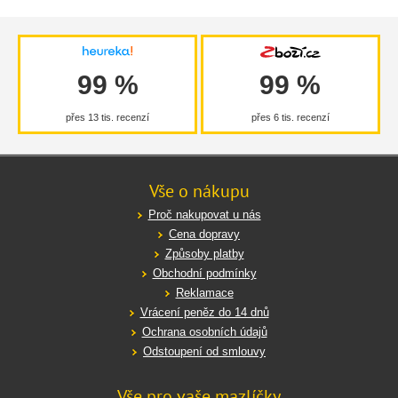
99 %
99 %
přes 13 tis. recenzí
přes 6 tis. recenzí
Vše o nákupu
Proč nakupovat u nás
Cena dopravy
Způsoby platby
Obchodní podmínky
Reklamace
Vrácení peněz do 14 dnů
Ochrana osobních údajů
Odstoupení od smlouvy
Vše pro vaše mazlíčky