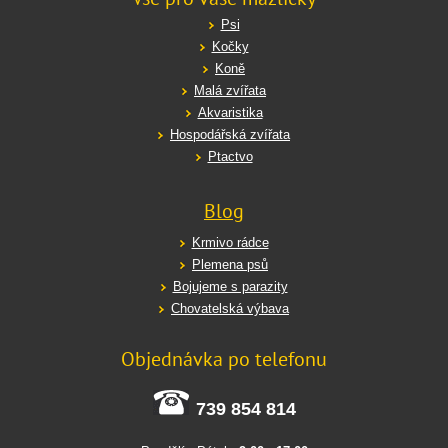
Psi
Kočky
Koně
Malá zvířata
Akvaristika
Hospodářská zvířata
Ptactvo
Blog
Krmivo rádce
Plemena psů
Bojujeme s parazity
Chovatelská výbava
Objednávka po telefonu
739 854 814