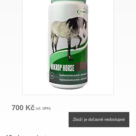
700 Kč
(vč. DPH)
Zboží je dočasně nedostupné