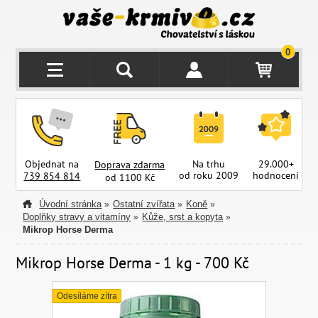
0
Objednat na
Na trhu
29.000+
Doprava zdarma
od roku 2009
hodnocení
z
739 854 814
od 1100 Kč
Úvodní stránka
Ostatní zvířata
Koně
»
»
»
Doplňky stravy a vitamíny
Kůže, srst a kopyta
»
»
Mikrop Horse Derma
Mikrop Horse Derma - 1 kg - 700 Kč
Odesíláme zítra