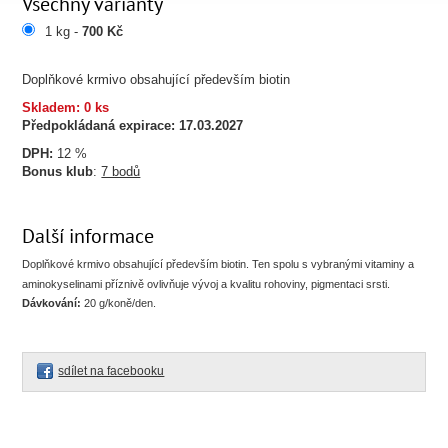
Všechny varianty
1 kg -
700 Kč
Doplňkové krmivo obsahující především biotin
Skladem: 0 ks
Předpokládaná expirace:
17.03.2027
DPH:
12 %
Bonus klub
:
7 bodů
Další informace
Doplňkové krmivo obsahující především biotin. Ten spolu s vybranými vitaminy a
aminokyselinami příznivě ovlivňuje vývoj a kvalitu rohoviny, pigmentaci srsti.
Dávkování:
20 g/koně/den.
sdílet na facebooku