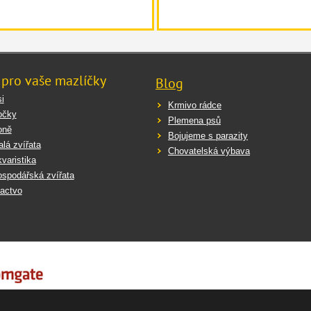
 pro vaše mazlíčky
Blog
i
Krmivo rádce
očky
Plemena psů
oně
Bojujeme s parazity
lá zvířata
Chovatelská výbava
varistika
spodářská zvířata
actvo