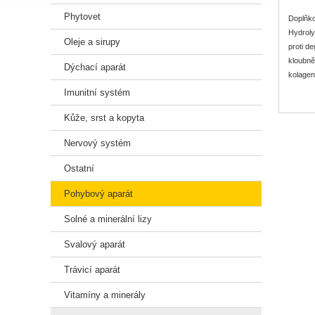
Phytovet
Doplňko
Hydroly
Oleje a sirupy
proti d
kloubně
Dýchací aparát
kolagen
organis
Imunitní systém
roka. P
Kůže, srst a kopyta
Dávková
Nervový systém
Ostatní
Pohybový aparát
Solné a minerální lizy
Svalový aparát
Trávicí aparát
Vitamíny a minerály