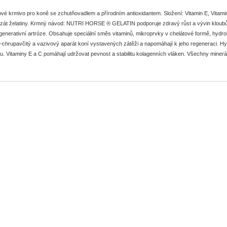
vé krmivo pro koně se zchutňovadlem a přírodním antioxidantem. Složení: Vitamin E, Vitamin
zát želatiny. Krmný návod: NUTRI HORSE ® GELATIN podporuje zdravý růst a vývin kloubů,
egenerativní artróze. Obsahuje speciální směs vitaminů, mikroprvky v chelátové formě, hydrol
-chrupavčitý a vazivový aparát koní vystavených zátěži a napomáhají k jeho regeneraci. Hy
u. Vitaminy E a C pomáhají udržovat pevnost a stabilitu kolagenních vláken. Všechny minerá
mus. NUTRI HORSE ® GELATIN se doporučuje podávat denně po dobu 10 týdnů podle uvedené
řípravek nenahrazuje základní doplňková minerální krmiva „modré řady“ (STANDARD, SPORT
ní: Způsob aplikace:Podává se řádně zamíchaný do krmiva. Doba použitelnosti: 12 měsíců 