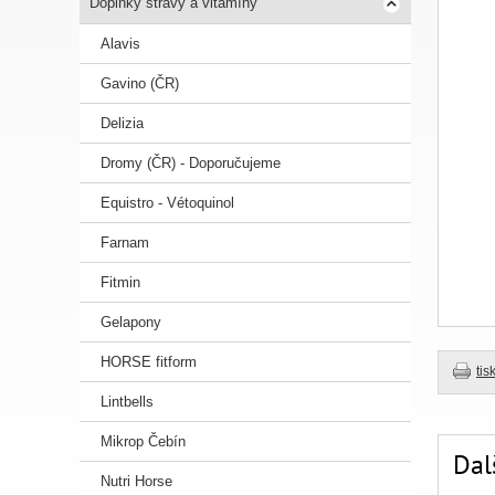
Doplňky stravy a vitamíny
Alavis
Gavino (ČR)
Delizia
Dromy (ČR) - Doporučujeme
Equistro - Vétoquinol
Farnam
Fitmin
Gelapony
HORSE fitform
tis
Lintbells
Mikrop Čebín
Dal
Nutri Horse