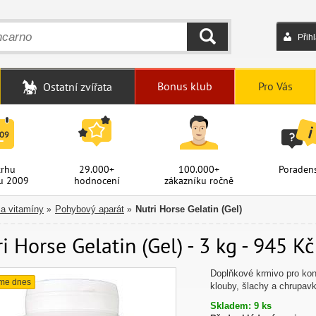
Přih
HLEDAT
Bonus klub
Pro Vás
Ostatní zvířata
trhu
29.000+
100.000+
Poradens
u 2009
hodnocení
zákazníku ročně
 a vitamíny
Pohybový aparát
Nutri Horse Gelatin (Gel)
»
»
i Horse Gelatin (Gel) - 3 kg - 945 Kč
Doplňkové krmivo pro kon
me dnes
klouby, šlachy a chrupavk
Skladem: 9 ks