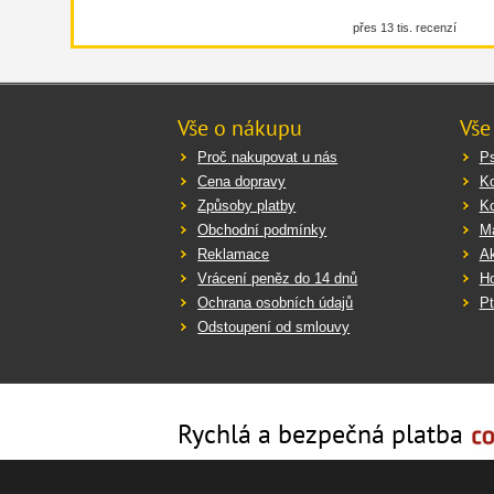
přes 13 tis. recenzí
Vše o nákupu
Vše
Proč nakupovat u nás
Ps
Cena dopravy
K
Způsoby platby
K
Obchodní podmínky
Ma
Reklamace
Ak
Vrácení peněz do 14 dnů
Ho
Ochrana osobních údajů
Pt
Odstoupení od smlouvy
Rychlá a bezpečná platba