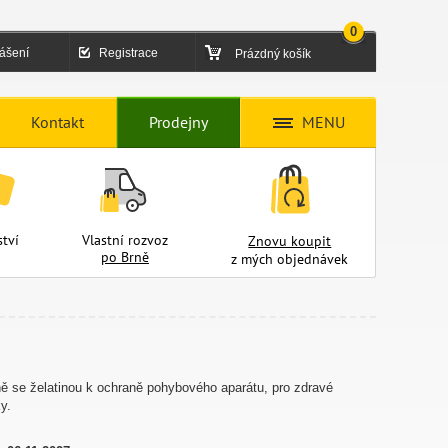
0
lášení
Registrace
Prázdný košík
Kontakt
Prodejny
MENU
tví
Vlastní rozvoz
Znovu koupit
po Brně
z mých objednávek
ě se želatinou k ochraně pohybového aparátu, pro zdravé
y.