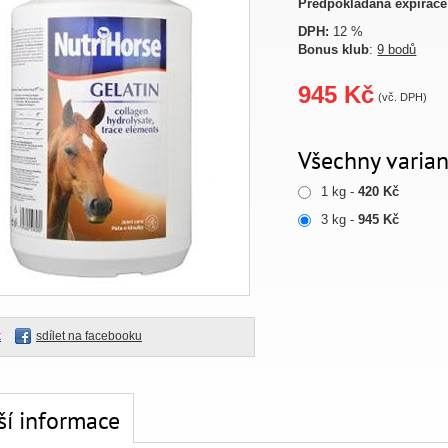
Předpokládaná expirace
DPH:
12 %
Bonus klub
:
9 bodů
945 Kč
(vč. DPH)
Všechny varian
1 kg -
420 Kč
3 kg -
945 Kč
k
sdílet na facebooku
ší informace