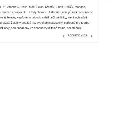
 D3, Vitamin C, Biotin, Měď, Selen, Křemík, Zinek, Hořčík, Mangan,
 šlach a chrupavek u mladých koní. U starších koní působí preventivně
yzát želatiny vepřového původu a další účinné látky, které ochraňují
drolyzát želatiny dodává nezbytné aminokyseliny, potřebné pro tvorbu
lní látky jsou obsaženy ve snadno využitelné formě, nezatěžující
ho dávkování a tuto aplikaci je možné opakovat dvakrát až třikrát do
zobrazit více
«
«
, SPECIÁL) a lze ho libovolně kombinovat s výrobky „červené řady“.
od data výroby.