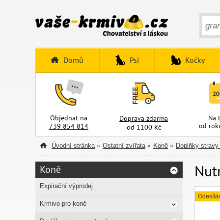
Domů
Psi
Kočky
Objednat na
Na 
Doprava zdarma
od rok
739 854 814
od 1100 Kč
Úvodní stránka
Ostatní zvířata
Koně
Doplňky stravy
»
»
»
Nutr
Koně
Expirační výprodej
Odesílá
Krmivo pro koně