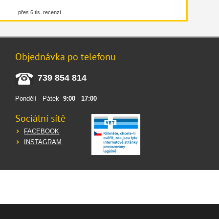
přes 6 tis. recenzí
Objednávka po telefonu
739 854 814
Pondělí - Pátek
9:00
-
17:00
Sociální sítě
FACEBOOK
INSTAGRAM