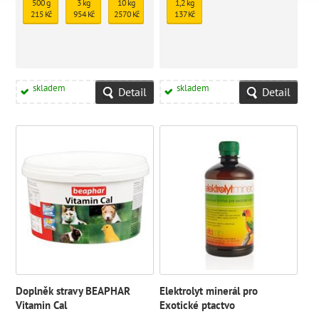
500 g
3 kg
10 kg
1,2 kg
organismu vůči infekčním
215 Kč
954 Kč
2570 Kč
137 Kč
onemocněním, zejména u mláďat
všech druhů zvířat.
skladem
skladem
Detail
Detail
Doplněk stravy BEAPHAR
Elektrolyt minerál pro
Vitamin Cal
Exotické ptactvo