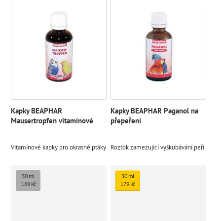
Kapky BEAPHAR
Kapky BEAPHAR Paganol na
Mausertropfen vitamínové
přepeření
Vitamínové kapky pro okrasné ptáky
Roztok zamezující vyškubávání peří
50 ml
50 ml
169 Kč
179 Kč