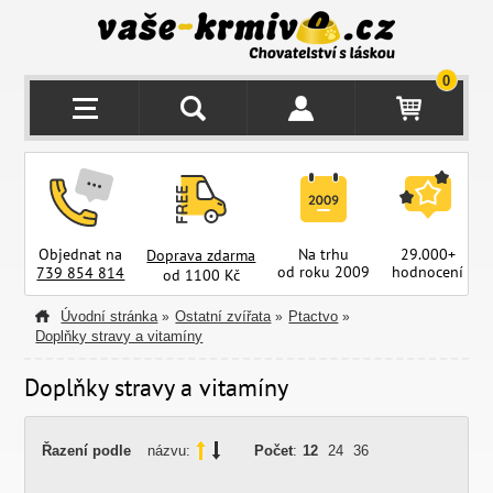
0
Objednat na
Na trhu
29.000+
Doprava zdarma
od roku 2009
hodnocení
z
739 854 814
od 1100 Kč
Úvodní stránka
Ostatní zvířata
Ptactvo
»
»
»
Doplňky stravy a vitamíny
Doplňky stravy a vitamíny
Řazení podle
názvu:
Počet
:
12
24
36