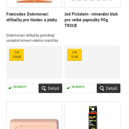
Francodex Dokrmovací
Jod Pickstein - minerální blok
stříkačky pro hlodav. a ptáky
pro velké papoušky 90g
TRIXIE
Dokrmovací stříkačky pomáhají
usnadnit krmení vašeho mazlíčka
(chovná kaše, krmivo pro
rekonvalescenci) nebo podávání
2 ks
1 ks
vitamínů (např. vitamín C pro
136 Kč
51 Kč
morčata).
skladem
skladem
Detail
Detail