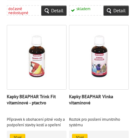
dočasně
skladem
Detail
Detail
nedostupné
Kapky BEAPHAR Trink Fit
Kapky BEAPHAR Vinka
vitamínové - ptactvo
vitamínové
Přípravek k obohacení pitné vody a
Roztok pro posílení imunitního
podpoření stavby kostí a opeření
systému
50 ml
50 ml