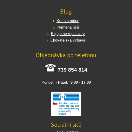
Blog
Krmivo rádce
Plemena psů
Bojujeme s parazity
Chovatelská výbava
Objednávka po telefonu
739 854 814
Pondělí - Pátek
9:00
-
17:00
Sociální sítě