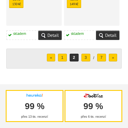
130 Kč
149 Kč
skladem
skladem
Detail
Detail
1
2
3
7
«
/
»
99 %
99 %
přes 13 tis. recenzí
přes 6 tis. recenzí