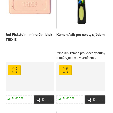
Jod Pickstein - minerální blok
Kámen Avik pro exoty s jódem
TRIXIE
Minerální kámen pro všechny druhy
exotů s jódem a vitamínem C.
Posiluje imunitní systém.
20 g
50g
47 Kč
52 Kč
skladem
skladem
Detail
Detail