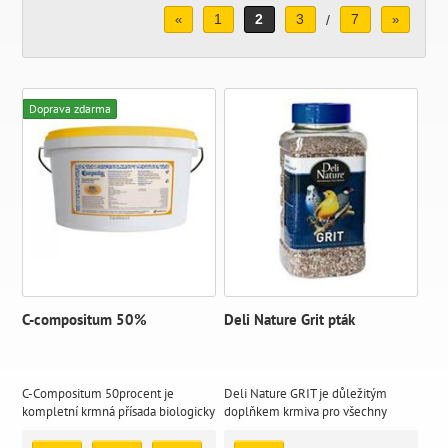
1
2
3
7
«
/
»
Doprava zdarma
C-compositum 50%
Deli Nature Grit pták
C-Compositum 50procent je
Deli Nature GRIT je důležitým
kompletní krmná přísada biologicky
doplňkem krmiva pro všechny
účinných látek. Napomáhá ke
druhy ptáků.
zvýšení obranyschopnosti