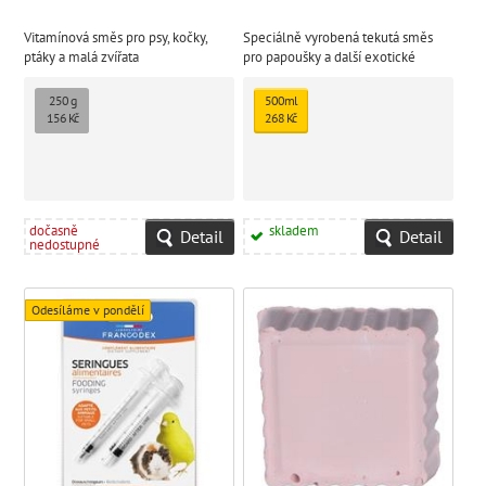
Vitamínová směs pro psy, kočky,
Speciálně vyrobená tekutá směs
ptáky a malá zvířata
pro papoušky a další exotické
ptactvo. Elektrolyt Minerál
podporuje díky vyváženému
250 g
500ml
poměru účinných látek letový
156 Kč
268 Kč
výkon, rychlou regeneraci a
doplnění solí před závodem pro
špičkový výkon.
dočasně
skladem
Detail
Detail
nedostupné
Odesíláme v pondělí