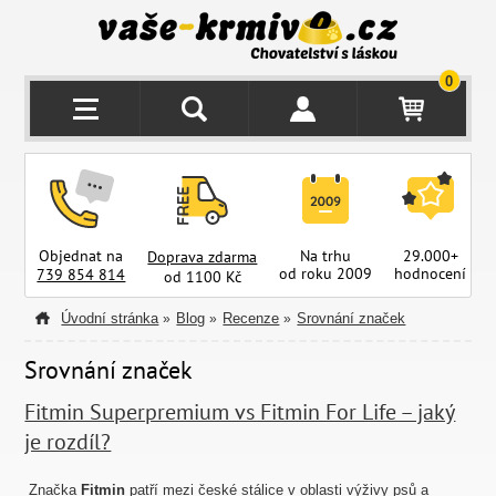
0
Objednat na
Na trhu
29.000+
Doprava zdarma
od roku 2009
hodnocení
z
739 854 814
od 1100 Kč
Úvodní stránka
Blog
Recenze
Srovnání značek
»
»
»
Srovnání značek
Fitmin Superpremium vs Fitmin For Life – jaký
je rozdíl?
Značka
Fitmin
patří mezi české stálice v oblasti výživy psů a