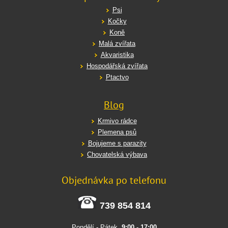
Psi
Kočky
Koně
Malá zvířata
Akvaristika
Hospodářská zvířata
Ptactvo
Blog
Krmivo rádce
Plemena psů
Bojujeme s parazity
Chovatelská výbava
Objednávka po telefonu
739 854 814
Pondělí - Pátek
9:00
-
17:00