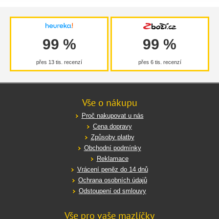
99 %
99 %
přes 13 tis. recenzí
přes 6 tis. recenzí
Vše o nákupu
Proč nakupovat u nás
Cena dopravy
Způsoby platby
Obchodní podmínky
Reklamace
Vrácení peněz do 14 dnů
Ochrana osobních údajů
Odstoupení od smlouvy
Vše pro vaše mazlíčky