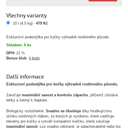
Všechny varianty
10 l (4,5 kg) -
479 Kč
Exkluzivní podestýlka pro kočky výhradně rostlinného původu
Skladem: 6 ks
DPH:
21 %
Bonus klub
:
4 body
Další informace
Exkluzivní podestýlka pro kočky
výhradně rostlinného původu.
Zaručuje
maximální savost a kontrolu zápachu
, přičemž zůstává
lehký a šetrný k tlapkám.
Biologicky rozložitelné.
Snadno se likviduje
díky hrudkujícímu
účinku rostlinných vláken, ze kterých je vyrobeno, které zadržuje
tekutiny pro kočky a vytváří kompaktní kuličku, která zaručuje
maximální savost
. Lze snadno odstranit, je splachovatelné nebo lze