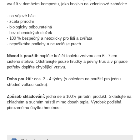
využít v domácím kompostu, jako hnojivo na zeleninové zahrádce.
- na sójové bázi
- zcela přírodní
- biologicky odbouratelná
- bez chemických složek
- 100 % bezpečný a netoxický pro lidi a zvířata
- nepoškrábe podlahy a neuvolňuje prach
Návod k použití:
naplňte kočičí toaletu vrstvou cca 6 - 7 cm
čistého steliva. Odstraňujte pouze hrudky a pevný trus a v případě
potřeby doplňte chybějící vrstvu.
Doba použití:
cca. 3 - 4 týdny (s ohledem na použití pro jednu
středně velkou kočku).
Způsob skladování:
jedná se o 100% přírodní produkt. Skladujte na
chladném a suchém místě mimo dosah tepla. Výrobek podléhá
přirozenému úbytku hmotnosti.