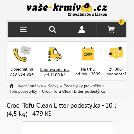
0
Objednat na
Na trhu
29.000+
Doprava zdarma
od roku 2009
hodnocení
z
739 854 814
od 1100 Kč
Úvodní stránka
Kočky
Podestýlky pro kočky
»
»
»
Tofu podestýlky
Croci Tofu Clean Litter podestýlka
»
Croci Tofu Clean Litter podestýlka - 10 l
(4,5 kg) - 479 Kč