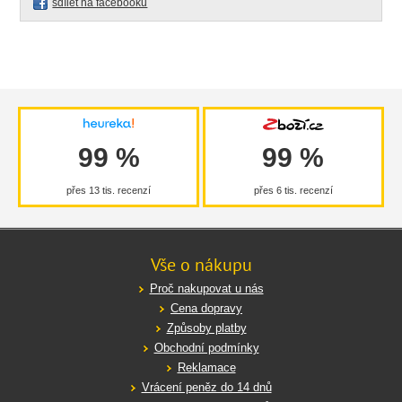
sdílet na facebooku
99 %
99 %
přes 13 tis. recenzí
přes 6 tis. recenzí
Vše o nákupu
Proč nakupovat u nás
Cena dopravy
Způsoby platby
Obchodní podmínky
Reklamace
Vrácení peněz do 14 dnů