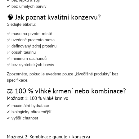
✔ bez lepku a sóji
✔ bez umělých barviv
🧠 Jak poznat kvalitní konzervu?
Sledujte etiketu:
✅ maso na prvním místě
✅ uvedené procento masa
✅ definovaný zdroj proteinu
✅ obsah taurinu
✅ minimum sacharidů
✅ bez syntetických barviv
Zpozorněte, pokud je uvedeno pouze „živočišné produkty“ bez
specifikace.
⚖ 100 % vlhké krmení nebo kombinace?
Možnost 1: 100 % vlhké krmivo
✔ maximální hydratace
✔ biologicky přirozenější
✔ vyšší chutnost
Možnost 2: Kombinace granule + konzerva