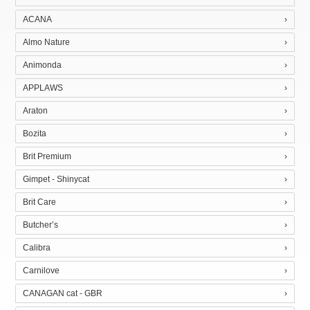
ACANA
Almo Nature
Animonda
APPLAWS
Araton
Bozita
Brit Premium
Gimpet - Shinycat
Brit Care
Butcher’s
Calibra
Carnilove
CANAGAN cat - GBR