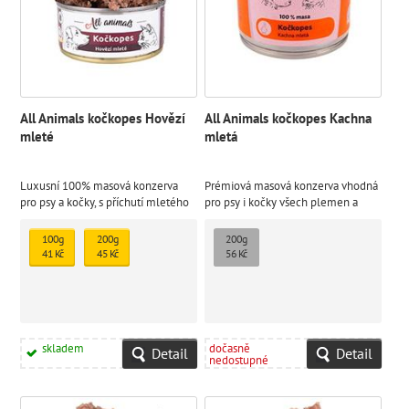
All Animals kočkopes Hovězí
All Animals kočkopes Kachna
mleté
mletá
Luxusní 100% masová konzerva
Prémiová masová konzerva vhodná
pro psy a kočky, s příchutí mletého
pro psy i kočky všech plemen a
hovězího masa.
věkových kategorií.
100g
200g
200g
41 Kč
45 Kč
56 Kč
skladem
dočasně
Detail
Detail
nedostupné