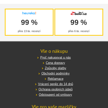
99 %
99 %
přes 13 tis. recenzí
přes 6 tis. recenzí
Vše o nákupu
Proč nakupovat u nás
Cena dopravy
Způsoby platby
Obchodní podmínky
Reklamace
Vrácení peněz do 14 dnů
Ochrana osobních údajů
Odstoupení od smlouvy
Vše pro vaše mazlíčky