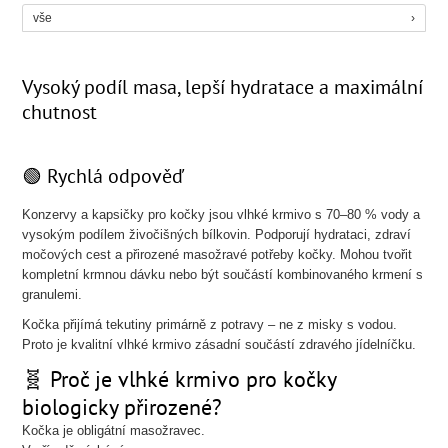
vše
Vysoký podíl masa, lepší hydratace a maximální
chutnost
🟢 Rychlá odpověď
Konzervy a kapsičky pro kočky jsou vlhké krmivo s 70–80 % vody a
vysokým podílem živočišných bílkovin. Podporují hydrataci, zdraví
močových cest a přirozené masožravé potřeby kočky. Mohou tvořit
kompletní krmnou dávku nebo být součástí kombinovaného krmení s
granulemi.
Kočka přijímá tekutiny primárně z potravy – ne z misky s vodou.
Proto je kvalitní vlhké krmivo zásadní součástí zdravého jídelníčku.
🧬 Proč je vlhké krmivo pro kočky
biologicky přirozené?
Kočka je obligátní masožravec.