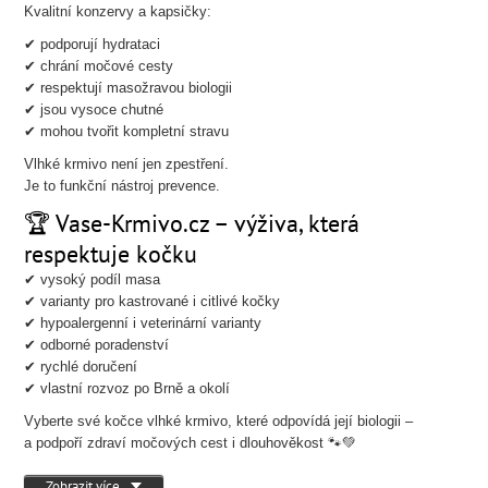
Kvalitní konzervy a kapsičky:
✔ podporují hydrataci
✔ chrání močové cesty
✔ respektují masožravou biologii
✔ jsou vysoce chutné
✔ mohou tvořit kompletní stravu
Vlhké krmivo není jen zpestření.
Je to funkční nástroj prevence.
🏆 Vase-Krmivo.cz – výživa, která
respektuje kočku
✔ vysoký podíl masa
✔ varianty pro kastrované i citlivé kočky
✔ hypoalergenní i veterinární varianty
✔ odborné poradenství
✔ rychlé doručení
✔ vlastní rozvoz po Brně a okolí
Vyberte své kočce vlhké krmivo, které odpovídá její biologii –
a podpoří zdraví močových cest i dlouhověkost 🐾💚
Zobrazit více