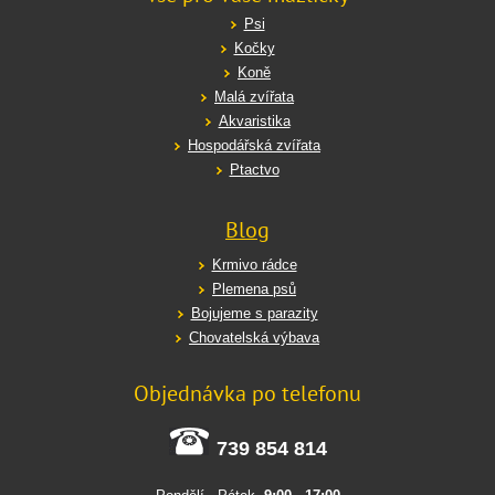
Psi
Kočky
Koně
Malá zvířata
Akvaristika
Hospodářská zvířata
Ptactvo
Blog
Krmivo rádce
Plemena psů
Bojujeme s parazity
Chovatelská výbava
Objednávka po telefonu
739 854 814