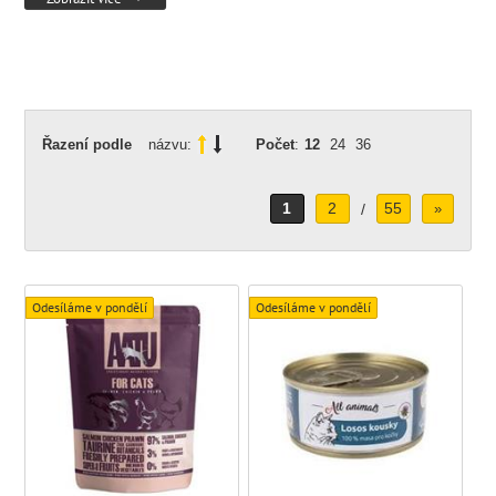
Řazení podle
názvu:
Počet
:
12
24
36
1
2
55
/
»
Odesíláme v pondělí
Odesíláme v pondělí