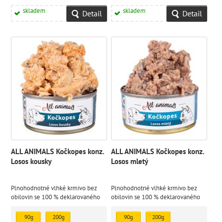
skladem
skladem
Detail
Detail
ALL ANIMALS Kočkopes konz.
ALL ANIMALS Kočkopes konz.
Losos kousky
Losos mletý
Plnohodnotné vlhké krmivo bez
Plnohodnotné vlhké krmivo bez
obilovin se 100 % deklarovaného
obilovin se 100 % deklarovaného
zdroje živočišného proteinu s
zdroje živočišného proteinu s
přídavkem oleje z ostropestřce
přídavkem oleje z ostropestřce
90g
200g
90g
200g