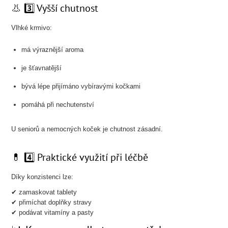
👃 3️⃣ Vyšší chutnost
Vlhké krmivo:
má výraznější aroma
je šťavnatější
bývá lépe přijímáno vybíravými kočkami
pomáhá při nechutenství
U seniorů a nemocných koček je chutnost zásadní.
💊 4️⃣ Praktické využití při léčbě
Díky konzistenci lze:
✔ zamaskovat tablety
✔ přimíchat doplňky stravy
✔ podávat vitamíny a pasty