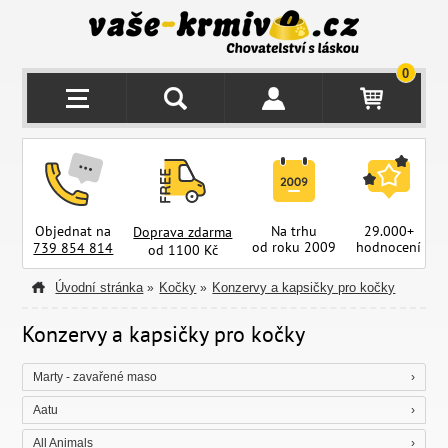
0
Objednat na
Na trhu
29.000+
Doprava zdarma
od roku 2009
hodnocení
z
739 854 814
od 1100 Kč
Úvodní stránka
Kočky
Konzervy a kapsičky pro kočky
»
»
Konzervy a kapsičky pro kočky
Marty - zavařené maso
Aatu
All Animals