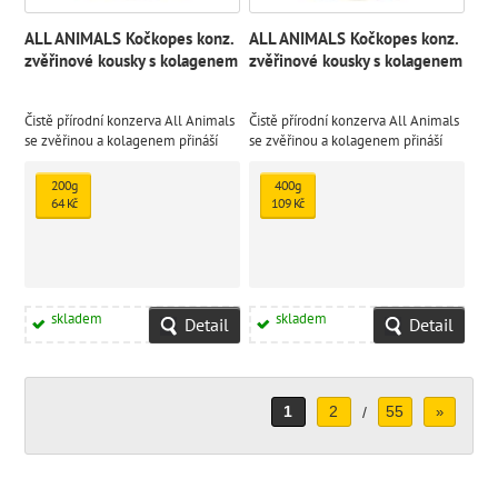
ALL ANIMALS Kočkopes konz.
ALL ANIMALS Kočkopes konz.
zvěřinové kousky s kolagenem
zvěřinové kousky s kolagenem
Čistě přírodní konzerva All Animals
Čistě přírodní konzerva All Animals
se zvěřinou a kolagenem přináší
se zvěřinou a kolagenem přináší
superprémiové krmivo pro psy a
superprémiové krmivo pro psy a
kočky všech velikostí a plemen
kočky všech velikostí a pleme
200g
400g
64 Kč
109 Kč
skladem
skladem
Detail
Detail
1
2
55
/
»