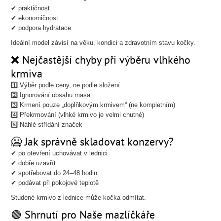
✔ praktičnost
✔ ekonomičnost
✔ podpora hydratace
Ideální model závisí na věku, kondici a zdravotním stavu kočky.
❌ Nejčastější chyby při výběru vlhkého
krmiva
1️⃣ Výběr podle ceny, ne podle složení
2️⃣ Ignorování obsahu masa
3️⃣ Krmení pouze „doplňkovým krmivem“ (ne kompletním)
4️⃣ Překrmování (vlhké krmivo je velmi chutné)
5️⃣ Náhlé střídání značek
🥶 Jak správně skladovat konzervy?
✔ po otevření uchovávat v lednici
✔ dobře uzavřít
✔ spotřebovat do 24–48 hodin
✔ podávat při pokojové teplotě
Studené krmivo z lednice může kočka odmítat.
🟢 Shrnutí pro Naše mazlíčkáře