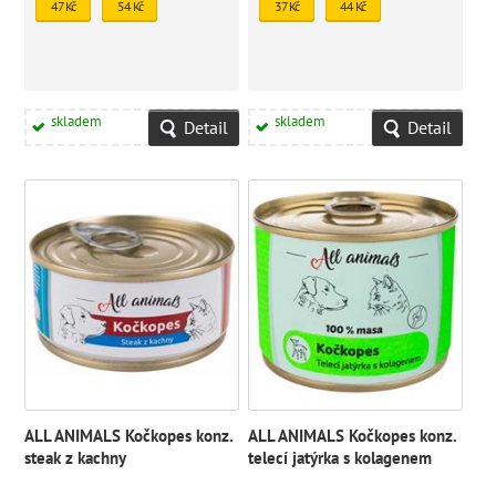
mariánského
mariánského
47 Kč
54 Kč
37 Kč
44 Kč
skladem
skladem
Detail
Detail
ALL ANIMALS Kočkopes konz.
ALL ANIMALS Kočkopes konz.
steak z kachny
telecí jatýrka s kolagenem