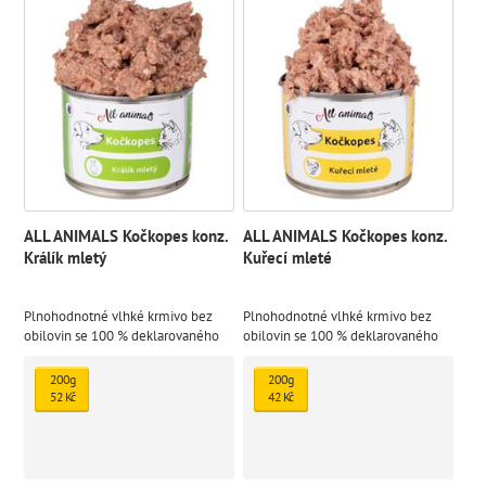
ALL ANIMALS Kočkopes konz.
ALL ANIMALS Kočkopes konz.
Králík mletý
Kuřecí mleté
Plnohodnotné vlhké krmivo bez
Plnohodnotné vlhké krmivo bez
obilovin se 100 % deklarovaného
obilovin se 100 % deklarovaného
zdroje živočišného proteinu s
zdroje živočišného proteinu s
přídavkem oleje z ostropestřce
přídavkem oleje z ostropestřce
200g
200g
mariánského
mariánského
52 Kč
42 Kč