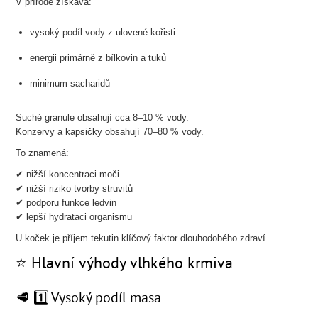
V přírodě získává:
vysoký podíl vody z ulovené kořisti
energii primárně z bílkovin a tuků
minimum sacharidů
Suché granule obsahují cca 8–10 % vody.
Konzervy a kapsičky obsahují 70–80 % vody.
To znamená:
✔ nižší koncentraci moči
✔ nižší riziko tvorby struvitů
✔ podporu funkce ledvin
✔ lepší hydrataci organismu
U koček je příjem tekutin klíčový faktor dlouhodobého zdraví.
⭐ Hlavní výhody vlhkého krmiva
🥩 1️⃣ Vysoký podíl masa