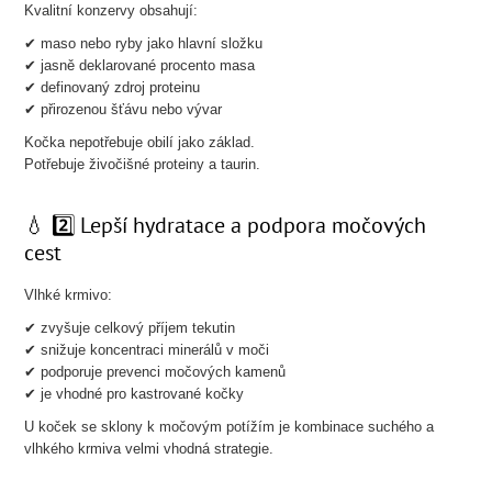
Kvalitní konzervy obsahují:
✔ maso nebo ryby jako hlavní složku
✔ jasně deklarované procento masa
✔ definovaný zdroj proteinu
✔ přirozenou šťávu nebo vývar
Kočka nepotřebuje obilí jako základ.
Potřebuje živočišné proteiny a taurin.
💧 2️⃣ Lepší hydratace a podpora močových
cest
Vlhké krmivo:
✔ zvyšuje celkový příjem tekutin
✔ snižuje koncentraci minerálů v moči
✔ podporuje prevenci močových kamenů
✔ je vhodné pro kastrované kočky
U koček se sklony k močovým potížím je kombinace suchého a
vlhkého krmiva velmi vhodná strategie.