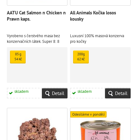
AATU Cat Salmon n Chicken n
All Animals Kočka losos
Prawn kaps.
kousky
Vyrobeno s čerstvého masa bez
Luxusní 100% masová konzerva
konzervačních látek. Super 8: 8
pro kočky
druhů zeleniny, 8 druhů bylinek, 8
druhů koření. Bez obilovin, brambor
85 g
200g
a lepku.
54 Kč
62 Kč
skladem
skladem
Detail
Detail
Odesíláme v pondělí