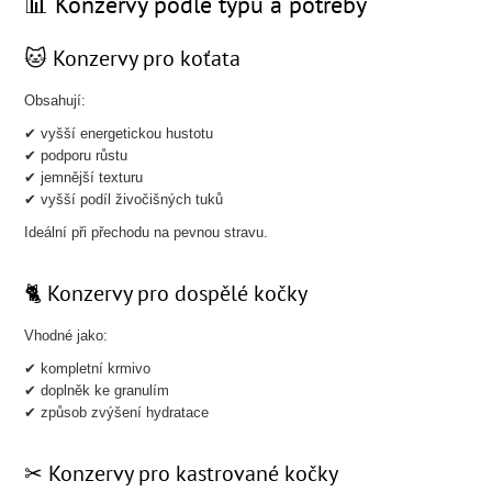
📊 Konzervy podle typu a potřeby
🐱 Konzervy pro koťata
Obsahují:
✔ vyšší energetickou hustotu
✔ podporu růstu
✔ jemnější texturu
✔ vyšší podíl živočišných tuků
Ideální při přechodu na pevnou stravu.
🐈 Konzervy pro dospělé kočky
Vhodné jako:
✔ kompletní krmivo
✔ doplněk ke granulím
✔ způsob zvýšení hydratace
✂ Konzervy pro kastrované kočky