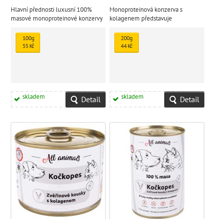
Hlavní přednosti luxusní 100%
Monoproteinová konzerva s
masové monoproteinové konzervy
kolagenem představuje
(monoprotein = maso z jednoho
superprémiové krmivo pro psy a
živočišného zdroje):
kočky všech velikostí a plemen
100g
200g
55 Kč
44 Kč
skladem
skladem
Detail
Detail