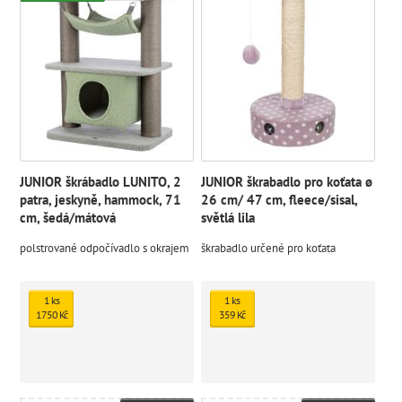
JUNIOR škrábadlo LUNITO, 2
JUNIOR škrabadlo pro koťata ø
patra, jeskyně, hammock, 71
26 cm/ 47 cm, fleece/sisal,
cm, šedá/mátová
světlá lila
polstrované odpočívadlo s okrajem
škrabadlo určené pro koťata
1 ks
1 ks
1750 Kč
359 Kč