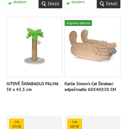
skladem
skladem
Detail
Detail
Doprava zdarma
JUTOVÉ ŠKRABADLO PALMA
Karlie Simon’s Cat Škrabací
30 x 43,5 cm
odpočívadlo 60X40X30 CM
1 ks
1 ks
652 Kč
885 Kč