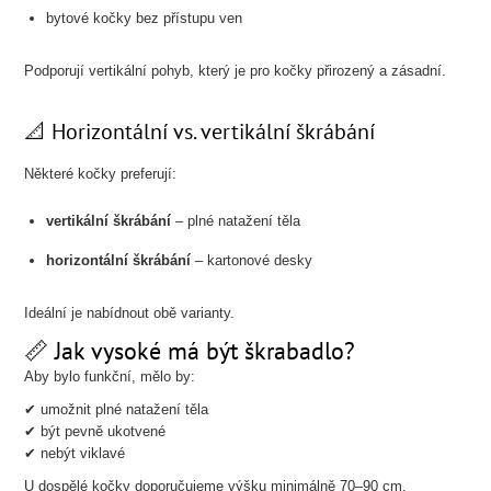
bytové kočky bez přístupu ven
Podporují vertikální pohyb, který je pro kočky přirozený a zásadní.
📐 Horizontální vs. vertikální škrábání
Některé kočky preferují:
vertikální škrábání
– plné natažení těla
horizontální škrábání
– kartonové desky
Ideální je nabídnout obě varianty.
📏 Jak vysoké má být škrabadlo?
Aby bylo funkční, mělo by:
✔ umožnit plné natažení těla
✔ být pevně ukotvené
✔ nebýt viklavé
U dospělé kočky doporučujeme výšku minimálně 70–90 cm.