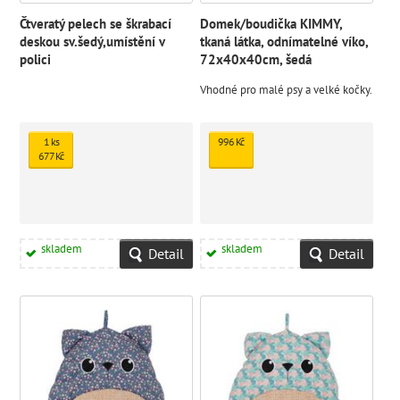
Čtveratý pelech se škrabací
Domek/boudička KIMMY,
deskou sv.šedý,umístění v
tkaná látka, odnímatelné víko,
polici
72x40x40cm, šedá
Vhodné pro malé psy a velké kočky.
1 ks
996 Kč
677 Kč
skladem
skladem
Detail
Detail