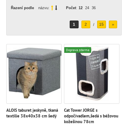
Řazení podle
názvu:
Počet
:
12
24
36
1
2
15
/
»
Doprava zdarma
ALOIS taburet jeskyně, tkaná
Cat Tower JORGE s
textilie 38x40x38 cm šedý
odpočívadlem,šedá s béžovou
kožešinou 78cm