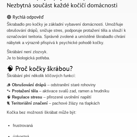
Nezbytná součást každé kočičí domácnosti
🟢 Rychlá odpověď
Škrabadlo pro kočky je základní vybavení domácnosti. Umožňuje
obrušování drápů, snižuje stres, podporuje protažení těla a slouží k
označování teritoria. Správně zvolené a umístěné škrabadlo chrání
nábytek a výrazně přispívá k psychické pohodě kočky.
Škrábání není zlozvyk.
Je to biologická potřeba.
🧠 Proč kočky škrábou?
Škrábání plní několik klíčových funkcí:
🪵
Obrušování drápů
– odstranění staré rohoviny
🐾
Protažení těla
– aktivace svalů zad, ramen a hrudníku
🧠
Regulace stresu
– přirozené uvolnění napětí
🐈
Teritoriální značení
– pachové žlázy na tlapkách
Kočka bez možnosti škrábat může být:
frustrovaná
úzkostná