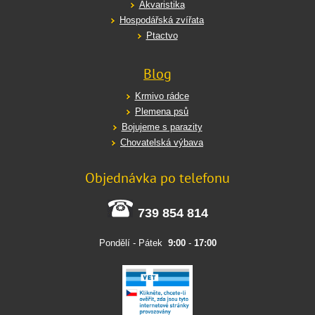
Akvaristika
Hospodářská zvířata
Ptactvo
Blog
Krmivo rádce
Plemena psů
Bojujeme s parazity
Chovatelská výbava
Objednávka po telefonu
739 854 814
Pondělí - Pátek
9:00
-
17:00