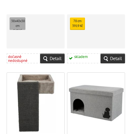
38x40x38
78 cm
cm
3919 Kč
540 Kč
dočasně
skladem
Detail
Detail
nedostupné