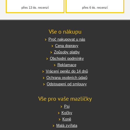
přes 13 tis. recenzí
přes 6 tis. recenzí
Vše o nákupu
Proč nakupovat u nás
Cena dopravy
Způsoby platby
Obchodní podmínky
Reklamace
Vrácení peněz do 14 dnů
Ochrana osobních údajů
Odstoupení od smlouvy
Vše pro vaše mazlíčky
Psi
Kočky
Koně
Malá zvířata