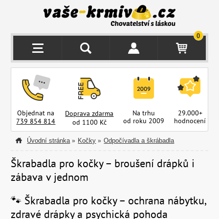
0
Objednat na
Na trhu
29.000+
Doprava zdarma
od roku 2009
hodnocení
z
739 854 814
od 1100 Kč
Úvodní stránka
Kočky
Odpočívadla a škrábadla
»
»
Škrabadla pro kočky – broušení drápků i
zábava v jednom
🐾 Škrabadla pro kočky – ochrana nábytku,
zdravé drápky a psychická pohoda