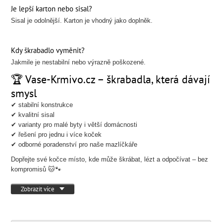
Je lepší karton nebo sisal?
Sisal je odolnější. Karton je vhodný jako doplněk.
Kdy škrabadlo vyměnit?
Jakmile je nestabilní nebo výrazně poškozené.
🏆 Vase-Krmivo.cz – škrabadla, která dávají
smysl
✔ stabilní konstrukce
✔ kvalitní sisal
✔ varianty pro malé byty i větší domácnosti
✔ řešení pro jednu i více koček
✔ odborné poradenství pro naše mazlíčkáře
Dopřejte své kočce místo, kde může škrábat, lézt a odpočívat – bez
kompromisů 🐱🐾
Zobrazit více