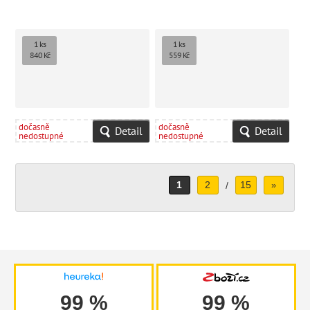
1 ks
1 ks
840 Kč
559 Kč
dočasně
dočasně
Detail
Detail
nedostupné
nedostupné
1
2
15
/
»
99 %
99 %