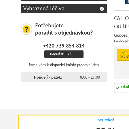
Vyhrazená léčiva
CALIOP
Potřebujete
cat lit
poradit s objednávkou?
Caliopsis
stelivo p
+420 739 854 814
výdrží.
7,6 l
napsat e-mail
349 Kč
Jsme vám k dispozici každý pracovní den.
Pondělí - pátek:
9:00 - 17:00
skla