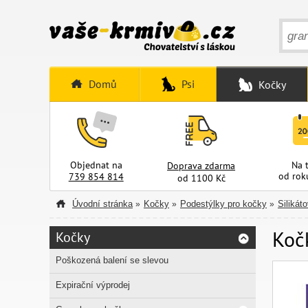
Domů
Psi
Kočky
Objednat na
Na 
Doprava zdarma
od rok
739 854 814
od 1100 Kč
Úvodní stránka
Kočky
Podestýlky pro kočky
Silikát
»
»
»
Koč
Kočky
Poškozená balení se slevou
Expirační výprodej