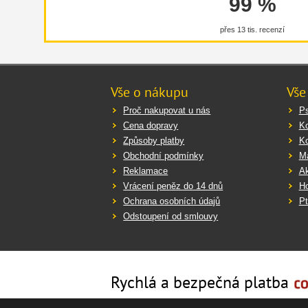
99 %
přes 13 tis. recenzí
Vše o nákupu
Vše
Proč nakupovat u nás
Ps
Cena dopravy
K
Způsoby platby
K
Obchodní podmínky
Ma
Reklamace
Ak
Vrácení peněz do 14 dnů
Ho
Ochrana osobních údajů
Pt
Odstoupení od smlouvy
Rychlá a bezpečná platba