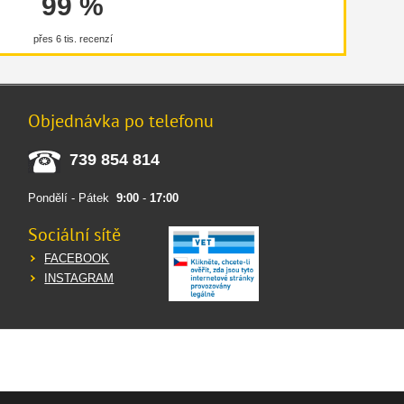
99 %
přes 6 tis. recenzí
Objednávka po telefonu
739 854 814
Pondělí - Pátek
9:00
-
17:00
Sociální sítě
FACEBOOK
INSTAGRAM