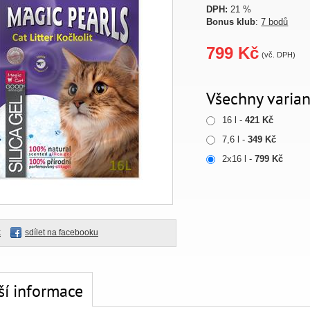
DPH:
21 %
Bonus klub
:
7 bodů
799 Kč
(vč. DPH)
Všechny varian
16 l -
421 Kč
7,6 l -
349 Kč
2x16 l -
799 Kč
k
sdílet na facebooku
ší informace