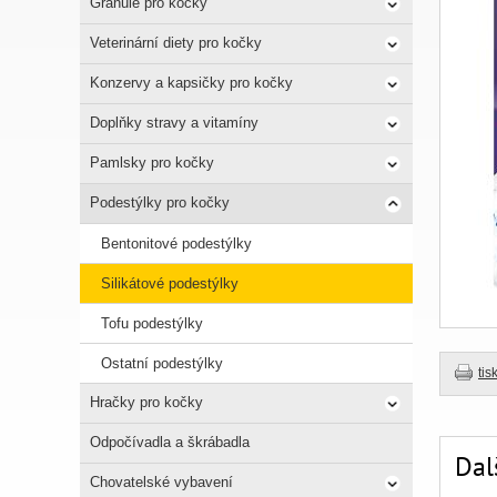
Granule pro kočky
Veterinární diety pro kočky
Konzervy a kapsičky pro kočky
Doplňky stravy a vitamíny
Pamlsky pro kočky
Podestýlky pro kočky
Bentonitové podestýlky
Silikátové podestýlky
Tofu podestýlky
Ostatní podestýlky
tis
Hračky pro kočky
Odpočívadla a škrábadla
Dal
Chovatelské vybavení