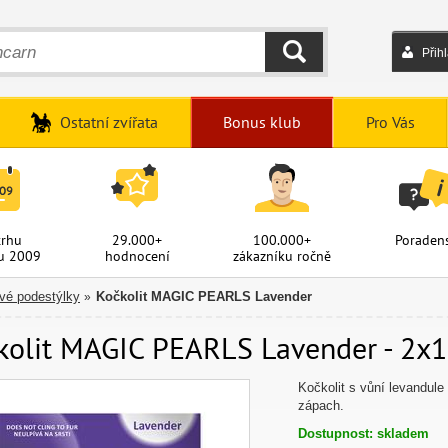
Přih
HLEDAT
Ostatní zvířata
Bonus klub
Pro Vás
trhu
29.000+
100.000+
Poradens
u 2009
hodnocení
zákazníku ročně
ové podestýlky
Kočkolit MAGIC PEARLS Lavender
»
kolit MAGIC PEARLS Lavender - 2x16
Kočkolit s vůní levandule 
zápach.
Dostupnost: skladem