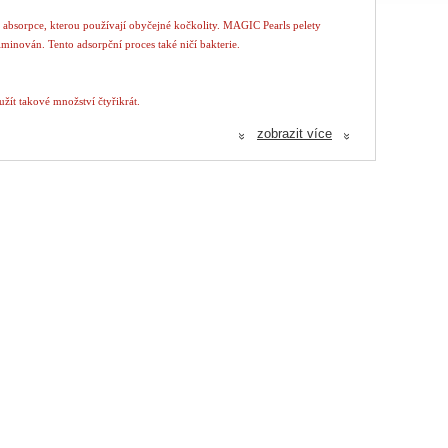
od absorpce, kterou používají obyčejné kočkolity. MAGIC Pearls pelety
minován. Tento adsorpční proces také ničí bakterie.
žít takové množství čtyřikrát.
zobrazit více
«
«
ety.
nechává podestýlku bez zápachu a suchou na dotek. Nebudete mít žádné
k obsahuje mnoho prachu, který může dráždit oči a nosní sliznici.