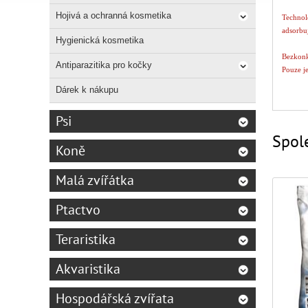
Hojivá a ochranná kosmetika
Technolo
adsorbuj
Hygienická kosmetika
Bezkon
Antiparazitika pro kočky
Pouze je
Dárek k nákupu
Pohltí v
MAGIC Pe
Psi
Spole
Čistota 
Koně
Tato je
špinavé
Malá zvířátka
100% be
MAGIC Pe
Ptactvo
Je to 1
Teraristika
Přírodní
Akvaristika
Kočky mi
Hospodářská zvířata