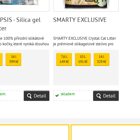
SIS - Silica gel
SMARTY EXCLUSIVE
ter
 je 100% přírodní silikátové
SMARTY EXCLUSIVE Crystal Cat Litter
ro kočky, které vyniká dlouhou
je prémiové silikagelové stelivo pro
kočky, které nabízí maximální savost,
okamžité pohlcení zápachu a
16 l
7,6 L
10 L
16 l
příjemnou vůni zeleného jablka.
399 Kč
149 Kč
191 Kč
329 Kč
dem
skladem
Detail
Detail