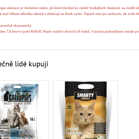
gie adsorpce je chemická reakce, při které dochází ke změně fyzikálních vlastností, na rozdíl 
í moč během několika sekund a zůstávají na dotek suché. Zápach není jen zachycen, ale zcela eli
kurenčně ekonomický.
den 7,6 litrový pytel MAGIC Pearls vydrží vaší kočce 8 týdnů. S jinými podestýlkami musíte pou
šechny pachy a drží je uvnitř.
arls mají speciální velikost, tvar a složení, které neulpívá na srsti kočky a není vynášeno z toal
čně lidé kupují
a hygiena
dinečná podestýlka kompletně a okamžitě adsorbuje tekutý odpad, zamezuje bujení bakterií a za
 hromádky nebo znečištěnou náplň WC.
zprašný.
arls jedinečně vytvořené ze silikagelu je pro vás i pro vaši kočku zdravější. Většina podestýle
00% přírodní neparfemovaný silikagel.
, netoxický a neškodný pro životní prostředí.
lují MAGIC Pearls, které zanechávají kočičí toaletu čistou, svěží, suchou a bez zápachu.