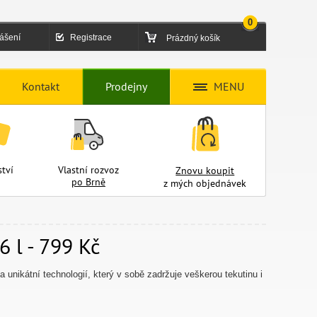
0
lášení
Registrace
Prázdný košík
Kontakt
Prodejny
MENU
tví
Vlastní rozvoz
Znovu koupit
po Brně
z mých objednávek
 l - 799 Kč
a unikátní technologií, který v sobě zadržuje veškerou tekutinu i