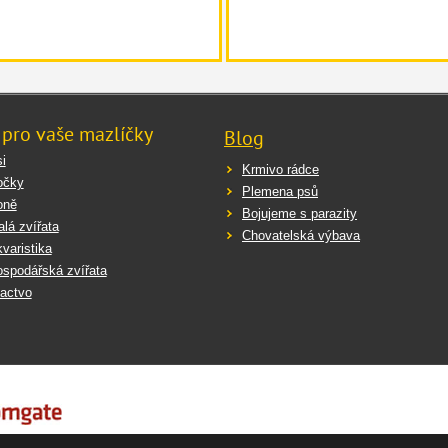
 pro vaše mazlíčky
Blog
i
Krmivo rádce
očky
Plemena psů
oně
Bojujeme s parazity
lá zvířata
Chovatelská výbava
varistika
spodářská zvířata
actvo