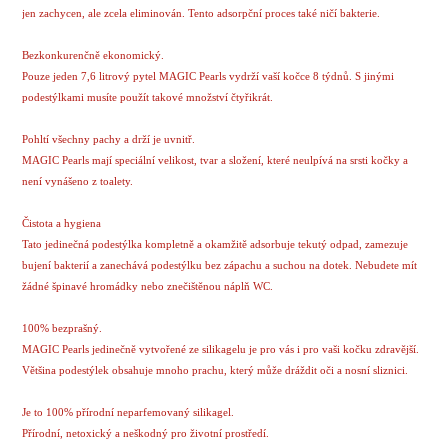
jen zachycen, ale zcela eliminován. Tento adsorpční proces také ničí bakterie.
Bezkonkurenčně ekonomický.
Pouze jeden 7,6 litrový pytel MAGIC Pearls vydrží vaší kočce 8 týdnů. S jinými
podestýlkami musíte použít takové množství čtyřikrát.
Pohltí všechny pachy a drží je uvnitř.
MAGIC Pearls mají speciální velikost, tvar a složení, které neulpívá na srsti kočky a
není vynášeno z toalety.
Čistota a hygiena
Tato jedinečná podestýlka kompletně a okamžitě adsorbuje tekutý odpad, zamezuje
bujení bakterií a zanechává podestýlku bez zápachu a suchou na dotek. Nebudete mít
žádné špinavé hromádky nebo znečištěnou náplň WC.
100% bezprašný.
MAGIC Pearls jedinečně vytvořené ze silikagelu je pro vás i pro vaši kočku zdravější.
Většina podestýlek obsahuje mnoho prachu, který může dráždit oči a nosní sliznici.
Je to 100% přírodní neparfemovaný silikagel.
Přírodní, netoxický a neškodný pro životní prostředí.