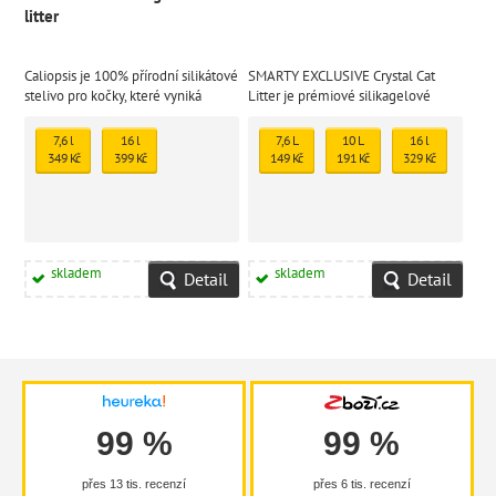
litter
Caliopsis je 100% přírodní silikátové
SMARTY EXCLUSIVE Crystal Cat
stelivo pro kočky, které vyniká
Litter je prémiové silikagelové
dlouhou výdrží.
stelivo pro kočky, které nabízí
maximální savost, okamžité
7,6 l
16 l
7,6 L
10 L
16 l
pohlcení zápachu a příjemnou vůni
349 Kč
399 Kč
149 Kč
191 Kč
329 Kč
zeleného jablka.
skladem
skladem
Detail
Detail
99 %
99 %
přes 13 tis. recenzí
přes 6 tis. recenzí