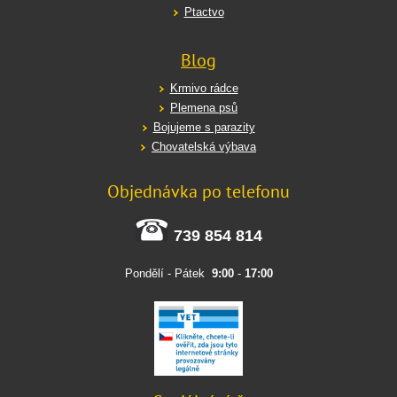
Ptactvo
Blog
Krmivo rádce
Plemena psů
Bojujeme s parazity
Chovatelská výbava
Objednávka po telefonu
739 854 814
Pondělí - Pátek
9:00
-
17:00