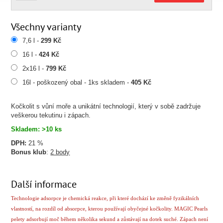
Všechny varianty
7,6 l -
299 Kč
16 l -
424 Kč
2x16 l -
799 Kč
16l - poškozený obal - 1ks skladem -
405 Kč
Kočkolit s vůní moře a unikátní technologií, který v sobě zadržuje
veškerou tekutinu i zápach.
Skladem: >10 ks
DPH:
21 %
Bonus klub
:
2 body
Další informace
Technologie adsorpce je chemická reakce, při které dochází ke změně fyzikálních
vlastností, na rozdíl od absorpce, kterou používají obyčejné kočkolity. MAGIC Pearls
pelety adsorbují moč během několika sekund a zůstávají na dotek suché. Zápach není