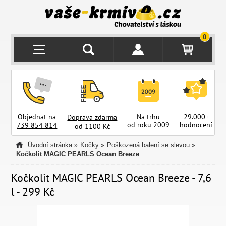
0
Objednat na
Na trhu
29.000+
Doprava zdarma
od roku 2009
hodnocení
z
739 854 814
od 1100 Kč
Úvodní stránka
Kočky
Poškozená balení se slevou
»
»
»
Kočkolit MAGIC PEARLS Ocean Breeze
Kočkolit MAGIC PEARLS Ocean Breeze - 7,6
l - 299 Kč