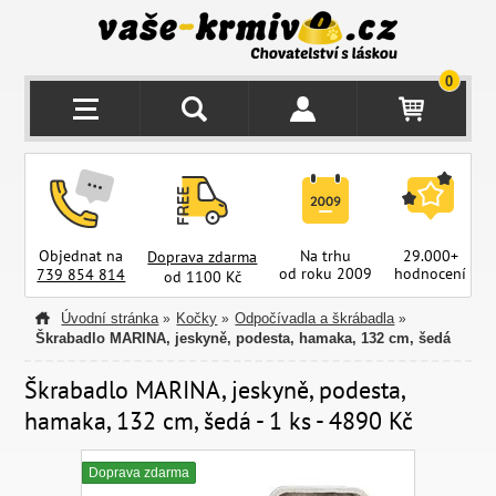
0
Objednat na
Na trhu
29.000+
Doprava zdarma
od roku 2009
hodnocení
z
739 854 814
od 1100 Kč
Úvodní stránka
Kočky
Odpočívadla a škrábadla
»
»
»
Škrabadlo MARINA, jeskyně, podesta, hamaka, 132 cm, šedá
Škrabadlo MARINA, jeskyně, podesta,
hamaka, 132 cm, šedá - 1 ks - 4890 Kč
Doprava zdarma