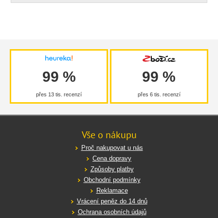
99 %
99 %
přes 13 tis. recenzí
přes 6 tis. recenzí
Vše o nákupu
Proč nakupovat u nás
Cena dopravy
Způsoby platby
Obchodní podmínky
Reklamace
Vrácení peněz do 14 dnů
Ochrana osobních údajů