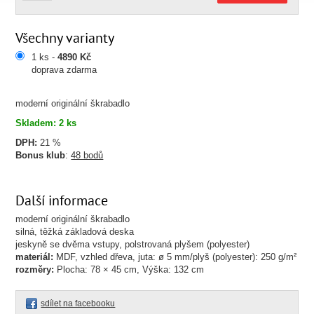
Všechny varianty
1 ks -
4890 Kč
doprava zdarma
moderní originální škrabadlo
Skladem: 2 ks
DPH:
21 %
Bonus klub
:
48 bodů
Další informace
moderní originální škrabadlo
silná, těžká základová deska
jeskyně se dvěma vstupy, polstrovaná plyšem (polyester)
materiál:
MDF, vzhled dřeva, juta: ø 5 mm/plyš (polyester): 250 g/m²
rozměry:
Plocha: 78 × 45 cm, Výška: 132 cm
sdílet na facebooku