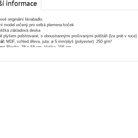
ší informace
ově originální škrabadlo
ní model určený pro velká plemena koček
 těžká základová deska
ě plyšem polstrované, s oboustrannými prošívanými polštáři (lze prát v ruce)
ál:
MDF, vzhled dřeva, juta: ø 5 mm/plyš (polyester): 250 g/m²
ry:
Plocha: 78 × 58 cm, Výška: 156 cm