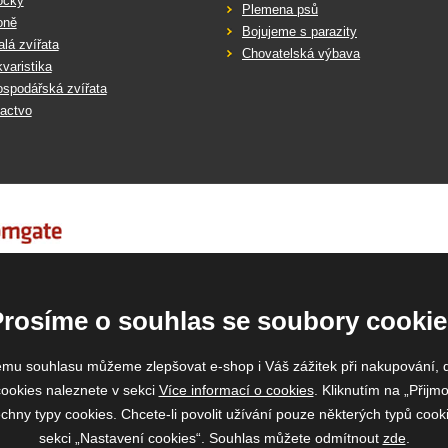
očky
Plemena psů
oně
Bojujeme s parazity
lá zvířata
Chovatelská výbava
varistika
spodářská zvířata
actvo
Prosíme o souhlas se soubory cookie
emu souhlasu můžeme zlepšovat e-shop i Váš zážitek při nakupování, 
ookies naleznete v sekci
Více informací o cookies
. Kliknutím na „Přijmo
ny typy cookies. Chcete-li povolit užívání pouze některých typů cooki
sekci „Nastavení cookies“. Souhlas můžete odmítnout
zde
.