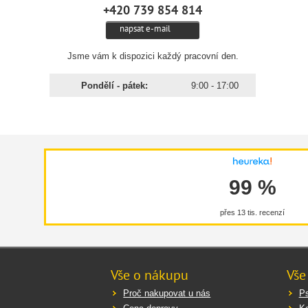
+420 739 854 814
napsat e-mail
Jsme vám k dispozici každý pracovní den.
Pondělí - pátek:
9:00 - 17:00
99 %
přes 13 tis. recenzí
Vše o nákupu
Vše
Proč nakupovat u nás
Ps