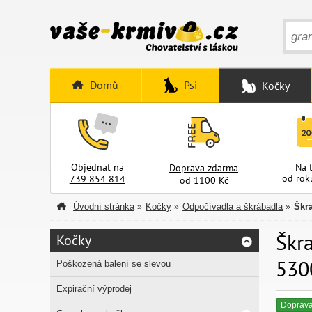
Domů
Psi
Kočky
Objednat na
Na 
Doprava zdarma
od rok
739 854 814
od 1100 Kč
Úvodní stránka
Kočky
Odpočívadla a škrábadla
Škr
»
»
»
Škra
Kočky
530
Poškozená balení se slevou
Expirační výprodej
Doprav