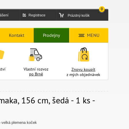
0
lášení
Registrace
Prázdný košík
Kontakt
Prodejny
MENU
tví
Vlastní rozvoz
Znovu koupit
po Brně
z mých objednávek
aka, 156 cm, šedá - 1 ks -
o velká plemena koček