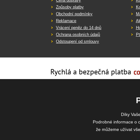
Cena dopravy
K
Způsoby platby
K
Obchodní podmínky
Ma
Reklamace
Ak
Vrácení peněz do 14 dnů
Ho
Ochrana osobních údajů
Pt
Odstoupení od smlouvy
Rychlá a bezpečná platba
Díky Vaš
Podrobné informace o c
že můžeme užívat všech