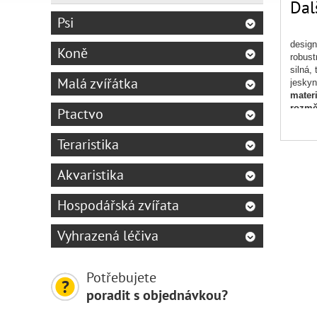
Dal
Psi
design
Koně
robust
silná,
Malá zvířátka
jeskyn
materi
rozmě
Ptactvo
Teraristika
Akvaristika
Hospodářská zvířata
Vyhrazená léčiva
Potřebujete
poradit s objednávkou?