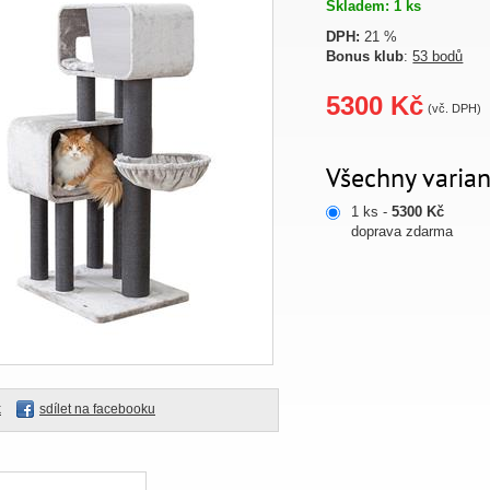
Skladem: 1 ks
DPH:
21 %
Bonus klub
:
53 bodů
5300 Kč
(vč. DPH)
Všechny varian
1 ks -
5300 Kč
doprava zdarma
k
sdílet na facebooku