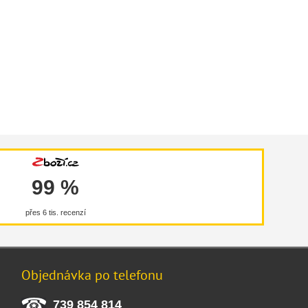
99 %
přes 6 tis. recenzí
Objednávka po telefonu
739 854 814