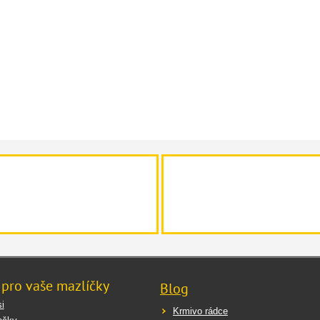
 pro vaše mazlíčky
Blog
i
Krmivo rádce