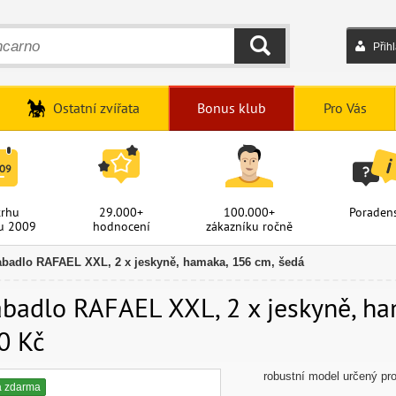
Přih
HLEDAT
Ostatní zvířata
Bonus klub
Pro Vás
trhu
29.000+
100.000+
Poradens
u 2009
hodnocení
zákazníku ročně
abadlo RAFAEL XXL, 2 x jeskyně, hamaka, 156 cm, šedá
badlo RAFAEL XXL, 2 x jeskyně, ham
0 Kč
robustní model určený pr
a zdarma