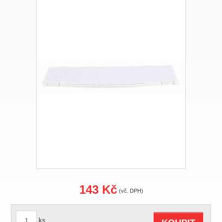
143 Kč
(vč. DPH)
ks