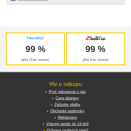
99 %
99 %
přes 13 tis. recenzí
přes 6 tis. recenzí
Vše o nákupu
Proč nakupovat u nás
Cena dopravy
Způsoby platby
Obchodní podmínky
Reklamace
Vrácení peněz do 14 dnů
Ochrana osobních údajů