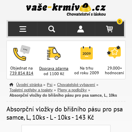
0
Objednat na
Na trhu
29.000+
Doprava zdarma
od roku 2009
hodnocení
z
739 854 814
od 1100 Kč
Úvodní stránka
Psi
Chovatelské vybavení
»
»
»
Toaletní potřeby a toalety
Pleny a podložky
»
»
Absorpční vložky do břišního pásu pro psa samce, L, 10ks
Absorpční vložky do břišního pásu pro psa
samce, L, 10ks - L - 10ks - 143 Kč