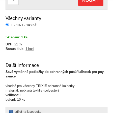
KOUPIT
Všechny varianty
L - 10ks -
143 Kč
Skladem: 1 ks
DPH:
21 %
Bonus klub
:
1 bod
Další informace
Savé výměnné podložky do ochranných pásů/kalhotek pro psy-
samce
vhodné pro všechny
TRIXIE
ochranné kalhotky
materiál:
netkaná textilie (polyester)
velikost:
L
balení:
10 ks
sdílet na facebooku