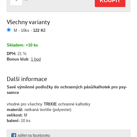
KOUPIT
Všechny varianty
M - 10ks -
122 Kč
Skladem: >10 ks
DPH:
21 %
Bonus klub
:
1 bod
Další informace
Savé výměnné podložky do ochranných pásů/kalhotek pro psy-
samce
vhodné pro všechny
TRIXIE
ochranné kalhotky
materiál:
netkaná textilie (polyester)
velikost:
M
balení:
10 ks
sdílet na facebooku