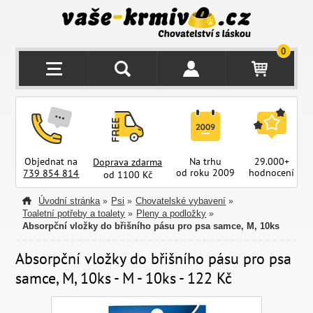
0
Objednat na
Na trhu
29.000+
Doprava zdarma
od roku 2009
hodnocení
z
739 854 814
od 1100 Kč
Úvodní stránka
Psi
Chovatelské vybavení
»
»
»
Toaletní potřeby a toalety
Pleny a podložky
»
»
Absorpční vložky do břišního pásu pro psa samce, M, 10ks
Absorpční vložky do břišního pásu pro psa
samce, M, 10ks - M - 10ks - 122 Kč