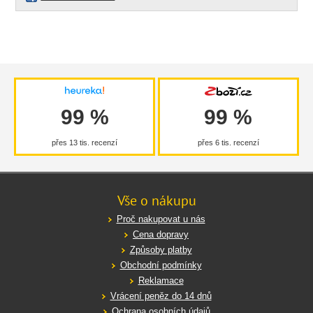
99 %
99 %
přes 13 tis. recenzí
přes 6 tis. recenzí
Vše o nákupu
Proč nakupovat u nás
Cena dopravy
Způsoby platby
Obchodní podmínky
Reklamace
Vrácení peněz do 14 dnů
Ochrana osobních údajů