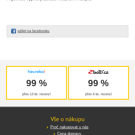
sdílet na facebooku
99 %
99 %
přes 13 tis. recenzí
přes 6 tis. recenzí
Vše o nákupu
Proč nakupovat u nás
Cena dopravy