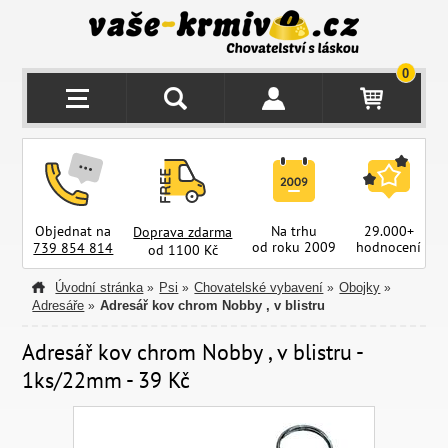
0
Objednat na
Na trhu
29.000+
Doprava zdarma
od roku 2009
hodnocení
z
739 854 814
od 1100 Kč
Úvodní stránka
Psi
Chovatelské vybavení
Obojky
»
»
»
»
Adresáře
Adresář kov chrom Nobby , v blistru
»
Adresář kov chrom Nobby , v blistru -
1ks/22mm - 39 Kč