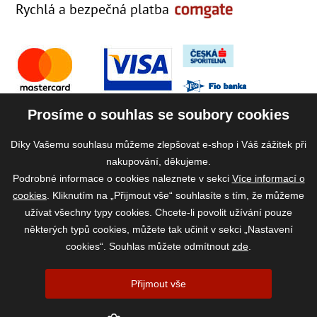
Rychlá a bezpečná platba
Prosíme o souhlas se soubory cookies
Díky Vašemu souhlasu můžeme zlepšovat e-shop i Váš zážitek při
nakupování, děkujeme.
Podrobné informace o cookies naleznete v sekci
Více informací o
cookies
. Kliknutím na „Přijmout vše“ souhlasíte s tím, že můžeme
užívat všechny typy cookies. Chcete-li povolit užívání pouze
některých typů cookies, můžete tak učinit v sekci „Nastavení
cookies“. Souhlas můžete odmítnout
zde
.
2026 ©
www.vase-krmivo.cz
- Tomáš Kroupa e-shop, Kanice 307, 664 01
Přijmout vše
Brno-venkov, IČ: 75785439
vytvořil:
webProgress
|
Nastavení cookies