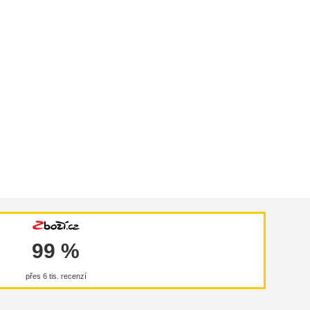
99 %
přes 6 tis. recenzí