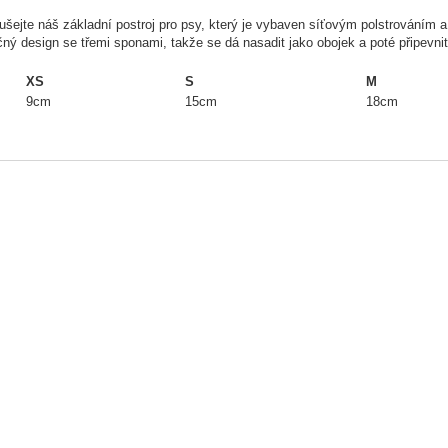
šejte náš základní postroj pro psy, který je vybaven síťovým polstrováním a
čný design se třemi sponami, takže se dá nasadit jako obojek a poté připevn
XS
S
M
9cm
15cm
18cm
25-30cm
25-35cm
35-50cm
38-43cm
38-50cm
56-68cm