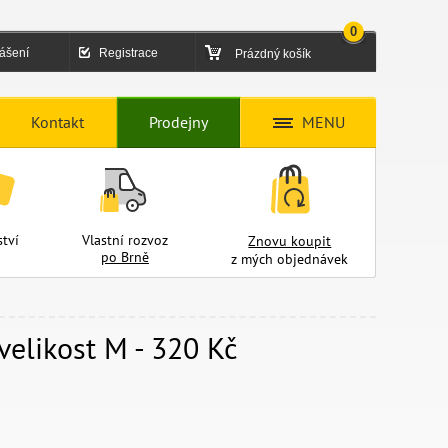
0
lášení
Registrace
Prázdný košík
Kontakt
Prodejny
MENU
tví
Vlastní rozvoz
Znovu koupit
po Brně
z mých objednávek
 velikost M - 320 Kč