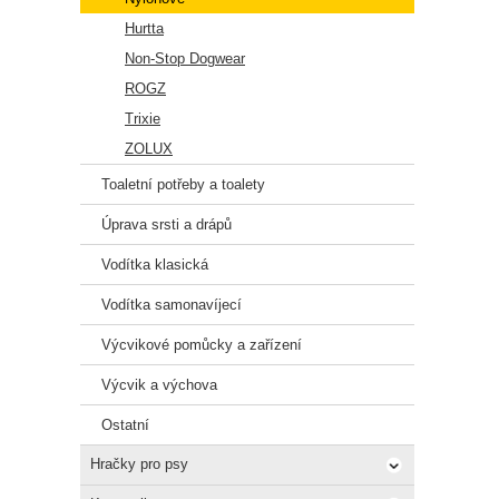
Hurtta
Non-Stop Dogwear
ROGZ
Trixie
ZOLUX
Toaletní potřeby a toalety
Úprava srsti a drápů
Vodítka klasická
Vodítka samonavíjecí
Výcvikové pomůcky a zařízení
Výcvik a výchova
Ostatní
Hračky pro psy