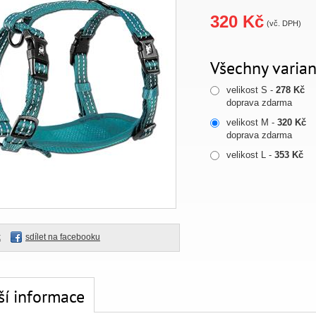
320 Kč
(vč. DPH)
Všechny varian
velikost S -
278 Kč
doprava zdarma
velikost M -
320 Kč
doprava zdarma
velikost L -
353 Kč
k
sdílet na facebooku
ší informace