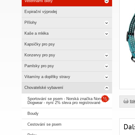
Veterinární diety
Expirační výprodej
Přílohy
Kaše a mléka
Kapsičky pro psy
Konzervy pro psy
Pamlsky pro psy
Vitamíny a doplňky stravy
Chovatelské vybavení
Sportování se psem - Norská značka Non-stop
tis
Dogwear - nyní 2% sleva pro registrované
Boudy
Cestování se psem
Dal