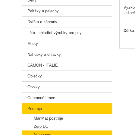
Deky
Vyzkou
Pelíšky a pelechy
jedine
Dvířka a zábrany
Délka
Léto - chladící výrobky pro psy
Hruď
Pás
Misky
Náhubky a ohlávky
CAMON - ITÁLIE
Oblečky
Obojky
Ochranné límce
Postroje
ManMat postroje
Zero DC
Nylonové