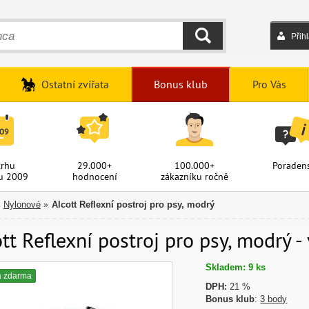
Přih
HLEDAT
Ostatní zvířata
Bonus klub
Pro Vás
trhu
29.000+
100.000+
Poradens
u 2009
hodnocení
zákazníku ročně
Nylonové
Alcott Reflexní postroj pro psy, modrý
»
tt Reflexní postroj pro psy, modrý -
Skladem: 9 ks
a zdarma
DPH:
21 %
Bonus klub
:
3 body