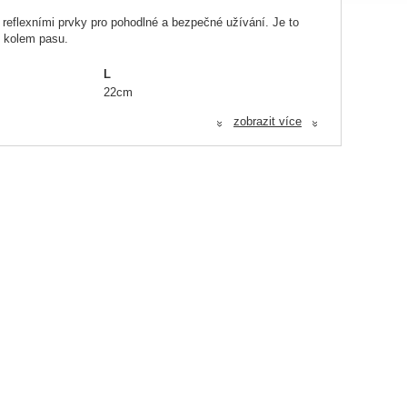
 reflexními prvky pro pohodlné a bezpečné užívání. Je to
it kolem pasu.
L
22cm
45-65cm
zobrazit více
«
«
68-96cm