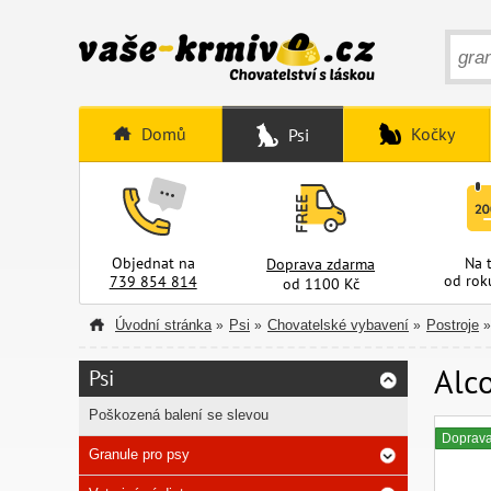
Domů
Kočky
Psi
Objednat na
Na 
Doprava zdarma
od rok
739 854 814
od 1100 Kč
Úvodní stránka
Psi
Chovatelské vybavení
Postroje
»
»
»
»
Alco
Psi
Poškozená balení se slevou
Doprav
Granule pro psy