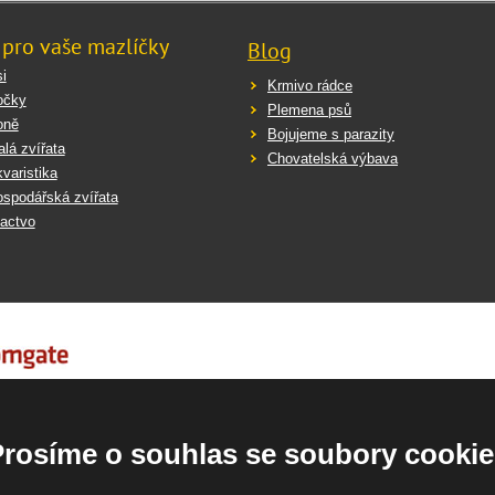
 pro vaše mazlíčky
Blog
i
Krmivo rádce
očky
Plemena psů
oně
Bojujeme s parazity
lá zvířata
Chovatelská výbava
varistika
spodářská zvířata
actvo
Prosíme o souhlas se soubory cookie