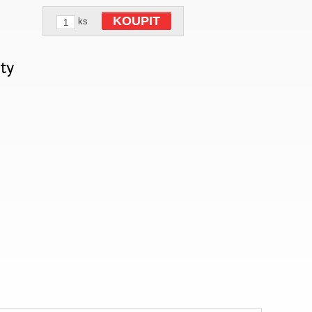
KOUPIT
ks
ty