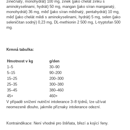
zinečnatý, monohydrát) 100 mg, zinek (jako chelát zinku s
aminokyselinami, hydrát) 50 mg, mangan (jako síran manganatý,
monohydrát) 36 mg, měď (jako síran měďnatý, pentahydrát) 10 mg,
měď (jako chelát mědi s aminokyselinami, hydrát) 5 mg, selen (jako
seleničitan sodný) 0,23 mg, DL-methionin 2 500 mg, L-tryptofan 500
mg.
Krmná tabulka:
Hmotnost v kg
g/den
1–5
30–90
5–15
90–200
15–25
200–300
25–35
300–380
35–45
380–460
45+
460+
V případě snížení nutriční intolerance 3–8 týdnů, lze užívat
neomezeně dlouho, jakmile příznaky intolerance odezní.
Kontraindikace: Není vhodné pro štěňata, březí a kojící feny.