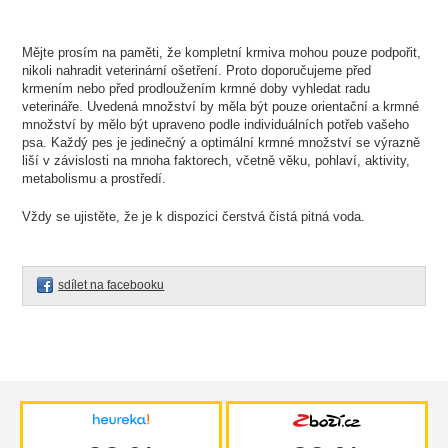
Mějte prosím na paměti, že kompletní krmiva mohou pouze podpořit,
nikoli nahradit veterinární ošetření. Proto doporučujeme před
krmením nebo před prodloužením krmné doby vyhledat radu
veterináře. Uvedená množství by měla být pouze orientační a krmné
množství by mělo být upraveno podle individuálních potřeb vašeho
psa. Každý pes je jedinečný a optimální krmné množství se výrazně
liší v závislosti na mnoha faktorech, včetně věku, pohlaví, aktivity,
metabolismu a prostředí.
Vždy se ujistěte, že je k dispozici čerstvá čistá pitná voda.
sdílet na facebooku