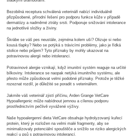
sladkými bramborami.
Bezobilná receptura schválená veterináři nabízí individuálně
přizpůsobené, přírodní řešení pro podporu funkce kůže v případě
dermatózy a nadměrné ztráty srsti. Podporuje snižování intolerance
na jednotlivé složky a živiny.
Škrábe se váš pes neustále, zejména kolem uší? Olizuje si nebo
kousá tlapky? Nebo se potýká s trávicími problémy, jako je řídká
stolice nebo průjem? Tyto příznaky by mohly ukazovat na
potravinovou alergii nebo intoleranci.
Potravinové alergie vznikají, když imunitní systém reaguje na určité
bílkoviny. Intolerance se naopak netýká imunitního systému, ale
přesto může způsobovat velmi podobné příznaky. Protože je těžké
rozeznat rozdíl, je důležité se poradit s veterinářem.
Jakmile váš veterinář zjistí příčinu, Arden Grange VetCare
Hypoallergenic může nabídnout jemnou a cílenou podporu
prostřednictvím pečlivě vyvážené výživy.
Naše hypoalergenní dieta VetCare obsahuje hydrolyzovaný kuřecí
protein, který je rozložen na velmi malé fragmenty, aby se
minimalizovaly potenciální spouštěče a snížilo se riziko alergických
reakcí u psů s potravinovou intolerancí.