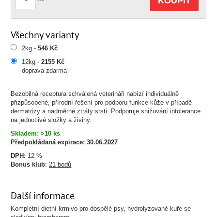
KOUPIT
Všechny varianty
2kg -
546 Kč
12kg -
2155 Kč
doprava zdarma
Bezobilná receptura schválená veterináři nabízí individuálně
přizpůsobené, přírodní řešení pro podporu funkce kůže v případě
dermatózy a nadměrné ztráty srsti. Podporuje snižování intolerance
na jednotlivé složky a živiny.
Skladem: >10 ks
Předpokládaná expirace:
30.06.2027
DPH:
12 %
Bonus klub
:
21 bodů
Další informace
Kompletní dietní krmivo pro dospělé psy, hydrolyzované kuře se