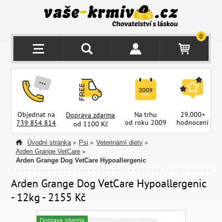
0
Objednat na
Na trhu
29.000+
Doprava zdarma
od roku 2009
hodnocení
z
739 854 814
od 1100 Kč
Úvodní stránka
Psi
Veterinární diety
»
»
»
Arden Grange VetCare
»
Arden Grange Dog VetCare Hypoallergenic
Arden Grange Dog VetCare Hypoallergenic
- 12kg - 2155 Kč
Doprava zdarma