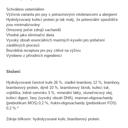
Schváleno veterinářem
Výživná varianta pro psy s potravinovými intolerancemi a alergiemi
Hydrolyzovaný kuřecí protein je tak malý, že potenciální spouštěče
jsou minimalizovány
Omezený počet zdrojů sacharidů
Vhodné jako eliminační dieta
Vysoký obsah esenciálních mastných kyselin pro potlačení
zánětlivých procesů
Bezobilná receptura pro psy citlivé na výživu
Vyrobeno z přírodních ingrediencí
Složení:
Hydrolyzované čerstvé kuře 26 %, sladké brambory 12 %, brambory,
bramborový protein, dýně 10 %, bramborový škrob, kuřecí tuk,
vojtěška, lněné semínko 3 %, minerální látky, slunečnicový olej,
kuřecí digest, řasy (vysoký obsah DHA), mannan-oligosacharidy
(prebiotikum MOS) 0,2 %, frukto-oligosacharidy (prebiotikum FOS)
0,2 %.*
Zdroje bílkovin: hydrolyzované kuře, bramborový protein.