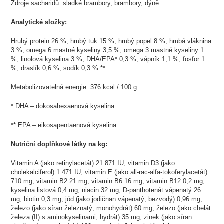
Zdroje sacharidů: sladké brambory, brambory, dýně.
Analytické složky:
Hrubý protein 26 %, hrubý tuk 15 %, hrubý popel 8 %, hrubá vláknina
3 %, omega 6 mastné kyseliny 3,5 %, omega 3 mastné kyseliny 1
%, linolová kyselina 3 %, DHA/EPA* 0,3 %, vápník 1,1 %, fosfor 1
%, draslík 0,6 %, sodík 0,3 %.**
Metabolizovatelná energie: 376 kcal / 100 g.
* DHA – dokosahexaenová kyselina
** EPA – eikosapentaenová kyselina
Nutriční doplňkové látky na kg:
Vitamin A (jako retinylacetát) 21 871 IU, vitamin D3 (jako
cholekalciferol) 1 471 IU, vitamin E (jako all-rac-alfa-tokoferylacetát)
710 mg, vitamin B2 21 mg, vitamin B6 16 mg, vitamin B12 0,2 mg,
kyselina listová 0,4 mg, niacin 32 mg, D-panthotenát vápenatý 26
mg, biotin 0,3 mg, jód (jako jodičnan vápenatý, bezvodý) 0,96 mg,
železo (jako síran železnatý, monohydrát) 60 mg, železo (jako chelát
železa (II) s aminokyselinami, hydrát) 35 mg, zinek (jako síran