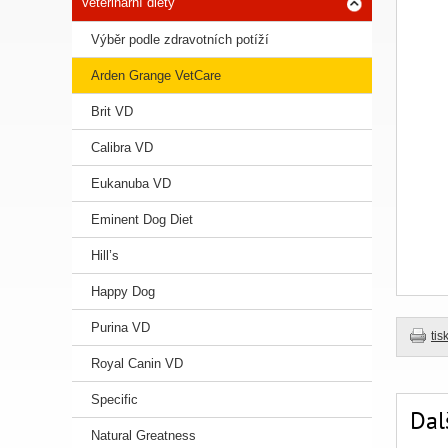
Veterinární diety
Výběr podle zdravotních potíží
Arden Grange VetCare
Brit VD
Calibra VD
Eukanuba VD
Eminent Dog Diet
Hill’s
Happy Dog
Purina VD
tis
Royal Canin VD
Specific
Dal
Natural Greatness