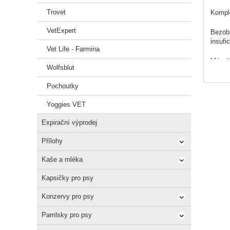
Trovet
Komple
VetExpert
Bezobi
insufi
Vet Life - Farmina
Má váš
Wolfsblut
mohou 
Pochoutky
Pokud 
častěj
Yoggies VET
Pokud 
Expirační výprodej
Arden 
Přílohy
Naše k
potenc
Kaše a mléka
Schvál
Kapsičky pro psy
Zvlášt
Uprave
Konzervy pro psy
Snížen
Alkali
Pamlsky pro psy
Obsahu