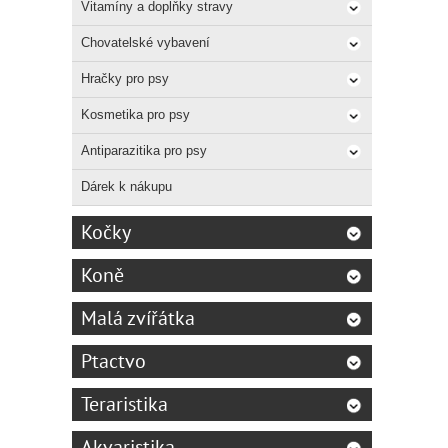
Ideáln
Vitamíny a doplňky stravy
Bezobi
Vyrobe
Chovatelské vybavení
Hračky pro psy
Slože
Kosmetika pro psy
Sladké
Antiparazitika pro psy
hrách,
vojtěš
Dárek k nákupu
borůvk
(prebi
Kočky
* DHA
Koně
Analyt
Malá zvířátka
Hrubý 
linolo
síra 0
Ptactvo
Metabo
Teraristika
* DHA
Akvaristika