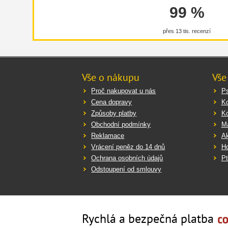
Pro sn
99 %
přes 13 tis. recenzí
Kontra
hyperl
Vše o nákupu
Vše
Mějte 
Proč nakupovat u nás
Ps
před p
uprave
Cena dopravy
K
faktor
Způsoby platby
K
Obchodní podmínky
Ma
Vždy s
Reklamace
Ak
Vrácení peněz do 14 dnů
Ho
Ochrana osobních údajů
Pt
Odstoupení od smlouvy
Rychlá a bezpečná platba