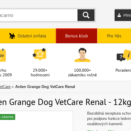
Přih
HLEDAT
Ostatní zvířata
Bonus klub
Pro Vás
trhu
29.000+
100.000+
Poradens
u 2009
hodnocení
zákazníku ročně
etCare
Arden Grange Dog VetCare Renal
»
en Grange Dog VetCare Renal - 12kg
Bezobilná receptura schvá
a zdarma
pro podporu funkce ledvin 
oxalátových kamenů.