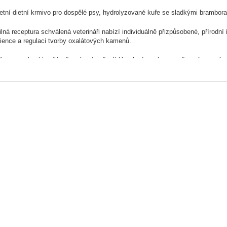
tní dietní krmivo pro dospělé psy, hydrolyzované kuře se sladkými brambora
lná receptura schválená veterináři nabízí individuálně přizpůsobené, přírodní
cience a regulaci tvorby oxalátových kamenů.
 pes neobvyklou žízeň, má v domě náhlé nehody, nebo prostě není ve své obvy
být také známkami toho, že něco není v pořádku. Jednou z možných příčin
ledviny nefungují správně, v těle se mohou hromadit toxiny a odpadní látky, c
i, problémy s ledvinami mohou být také důsledkem otravy, špatného krevního
váš veterinář potvrdí problém s ledvinami, správná strava může hrát důležitou
Grange VetCare Renal může nabídnout jemnou a cílenou podporu prostřednic
rmivo VetCare Renal obsahuje hydrolyzovaný kuřecí protein, který je rozměl
iální spouštěče a snížilo se riziko alergických reakcí u psů s potravinovou int
eno veterinářem
ě pro psy s chronickým selháním ledvin
ný obsah bílkovin pro úlevu od ledvin
ý obsah fosforu a sodíku ulevuje ledvinám a krevnímu oběhu
zující moč, redukuje oxalátové kameny přidáním citrátu draselného
je esenciální mastné kyseliny a prebiotika