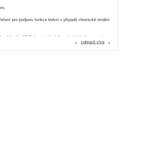
mi.
 řešení pro podporu funkce ledvin v případě chronické renální
klé náladě? Ztráta chuti k jídlu a nízká hladina energie
zobrazit více
 může být onemocnění ledvin.
«
«
ož vede k řadě příznaků. I když jsou starší psi postiženi
 oběhu nebo užívání některých léků.
 roli v tom, aby se váš pes cítil pohodlněji a lépe podpořen, a
tvím pečlivě vyvážené výživy.
něn na velmi malé fragmenty, aby se minimalizovaly
olerancí.