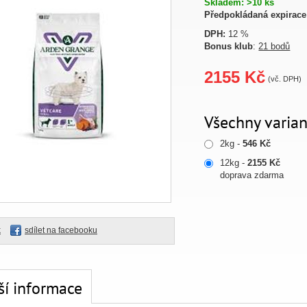
Skladem: >10 ks
Předpokládaná expirace
DPH:
12 %
Bonus klub
:
21 bodů
2155 Kč
(vč. DPH)
Všechny varian
2kg -
546 Kč
12kg -
2155 Kč
doprava zdarma
k
sdílet na facebooku
ší informace