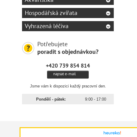
** EPA
Hospodářská zvířata
Nutrič
Vyhrazená léčiva
Vitami
jodičn
35 mg,
Potřebujete
mangan
poradit s objednávkou?
(jako 
+420 739 854 814
napsat e-mail
Krmná
Jsme vám k dispozici každý pracovní den.
Hmotn
1–5
Pondělí - pátek:
9:00 - 17:00
5–15
15–25
25–35
35–45
45+
Pro po
Pro př