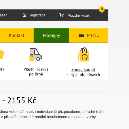
0
lášení
Registrace
Prázdný košík
Kontakt
Prodejny
MENU
tví
Vlastní rozvoz
Znovu koupit
po Brně
z mých objednávek
 - 2155 Kč
lená veterináři nabízí individuálně přizpůsobené, přírodní řešení
v případě chronické renální insuficience a regulaci tvorby