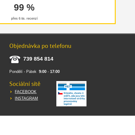
99 %
přes 6 tis. recenzí
ci spojené se zhoršeným vylučováním žluči, pankreatitidě a
Objednávka po telefonu
 veterinární ošetření. Proto doporučujeme před krmením nebo
 být pouze orientační a krmné množství by mělo být
739 854 814
ní krmné množství se výrazně liší v závislosti na mnoha
Pondělí - Pátek
9:00
-
17:00
Sociální sítě
FACEBOOK
INSTAGRAM