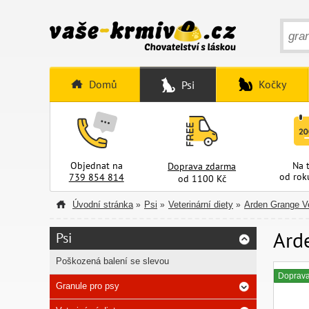
Domů
Kočky
Psi
Objednat na
Na 
Doprava zdarma
od rok
739 854 814
od 1100 Kč
Úvodní stránka
Psi
Veterinární diety
Arden Grange V
»
»
»
Ard
Psi
Poškozená balení se slevou
Doprav
Granule pro psy