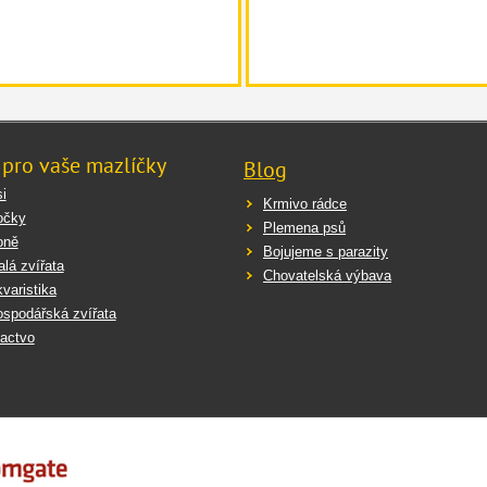
ížení tvorby oxalátových kamenů: až 6 měsíců.
indikace: Není vhodné pro štěňata, březí a kojící feny, při jaterní insuficien
ipidemii.
 pro vaše mazlíčky
Blog
prosím na paměti, že kompletní krmiva mohou pouze podpořit, nikoli nahradit
i
rodloužením krmné doby vyhledat radu veterináře. Uvedená množství by měla
Krmivo rádce
no podle individuálních potřeb vašeho psa. Každý pes je jedinečný a optimál
očky
Plemena psů
ech, včetně věku, pohlaví, aktivity, metabolismu a prostředí.
oně
Bojujeme s parazity
lá zvířata
Chovatelská výbava
e ujistěte, že je k dispozici čerstvá čistá pitná voda.
varistika
spodářská zvířata
actvo