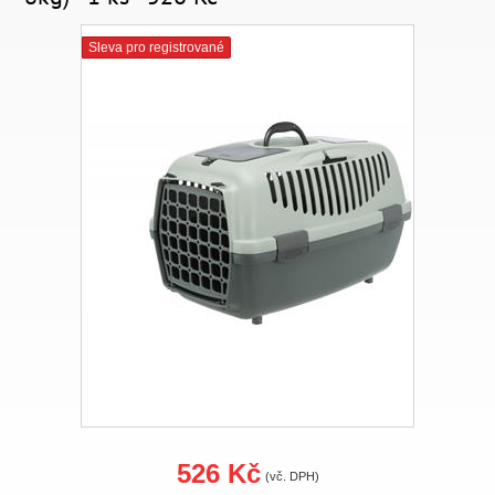
Sleva pro registrované
526 Kč
(vč. DPH)