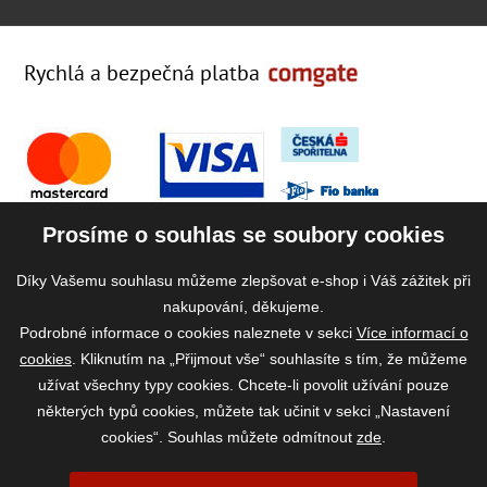
Rychlá a bezpečná platba
Prosíme o souhlas se soubory cookies
Díky Vašemu souhlasu můžeme zlepšovat e-shop i Váš zážitek při
nakupování, děkujeme.
Podrobné informace o cookies naleznete v sekci
Více informací o
cookies
. Kliknutím na „Přijmout vše“ souhlasíte s tím, že můžeme
užívat všechny typy cookies. Chcete-li povolit užívání pouze
některých typů cookies, můžete tak učinit v sekci „Nastavení
cookies“. Souhlas můžete odmítnout
zde
.
2026 ©
www.vase-krmivo.cz
- Tomáš Kroupa e-shop, Kanice 307, 664 01