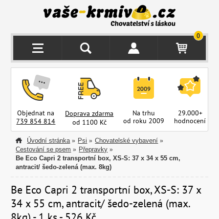
0
Objednat na
Na trhu
29.000+
Doprava zdarma
od roku 2009
hodnocení
z
739 854 814
od 1100 Kč
Úvodní stránka
Psi
Chovatelské vybavení
»
»
»
Cestování se psem
Přepravky
»
»
Be Eco Capri 2 transportní box, XS-S: 37 x 34 x 55 cm,
antracit/ šedo-zelená (max. 8kg)
Be Eco Capri 2 transportní box, XS-S: 37 x
34 x 55 cm, antracit/ šedo-zelená (max.
8kg) - 1 ks - 526 Kč