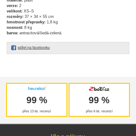
materiál:
plast
verze:
2
velikost:
XS–S
rozměry:
37 × 34 × 55 cm
hmotnost přepravky:
1,8 kg
nosnost:
8 kg
barva:
antracitová/šedá-zelená
sdílet na facebooku
99 %
99 %
přes 13 tis. recenzí
přes 6 tis. recenzí