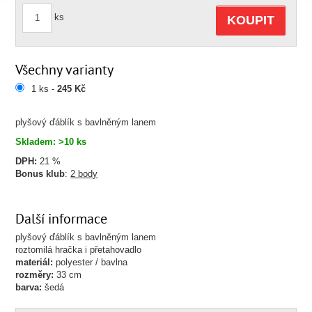
ks
KOUPIT
Všechny varianty
1 ks -
245 Kč
plyšový ďáblík s bavlněným lanem
Skladem: >10 ks
DPH:
21 %
Bonus klub
:
2 body
Další informace
plyšový ďáblík s bavlněným lanem
roztomilá hračka i přetahovadlo
materiál:
polyester / bavlna
rozměry:
33 cm
barva:
šedá