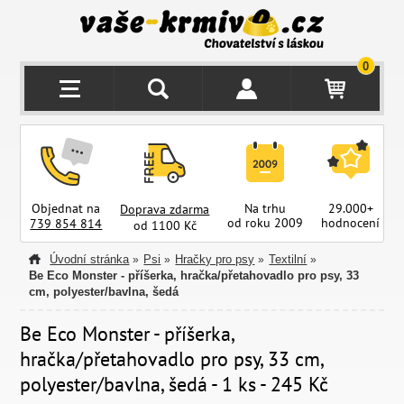
0
Objednat na
Na trhu
29.000+
Doprava zdarma
od roku 2009
hodnocení
z
739 854 814
od 1100 Kč
Úvodní stránka
Psi
Hračky pro psy
Textilní
»
»
»
»
Be Eco Monster - příšerka, hračka/přetahovadlo pro psy, 33
cm, polyester/bavlna, šedá
Be Eco Monster - příšerka,
hračka/přetahovadlo pro psy, 33 cm,
polyester/bavlna, šedá - 1 ks - 245 Kč