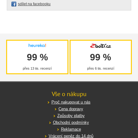
sdílet na facebooku
99 %
99 %
přes 13 tis. recenzí
přes 6 tis. recenzí
Vše o nákupu
Proč nakupovat u nás
Cena dopravy
Způsoby platby
Obchodní podmínky
Reklamace
Vrácení peněz do 14 dnů