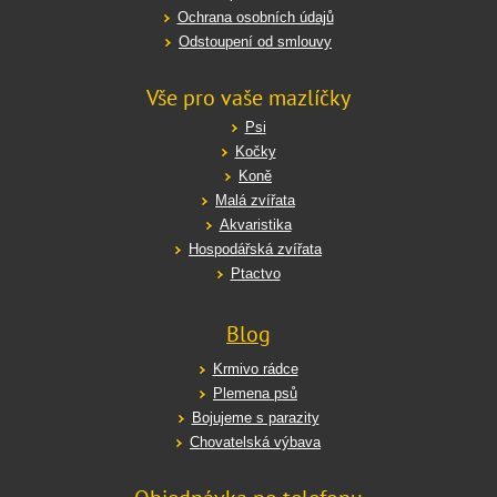
Ochrana osobních údajů
Odstoupení od smlouvy
Vše pro vaše mazlíčky
Psi
Kočky
Koně
Malá zvířata
Akvaristika
Hospodářská zvířata
Ptactvo
Blog
Krmivo rádce
Plemena psů
Bojujeme s parazity
Chovatelská výbava