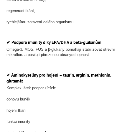
regeneraci tkání,
rychlejšímu zotavení celého organismu.
✔
Podpora imunity díky EPA/DHA a beta-glukanům
Omega-3, MOS, FOS a β-glukany pomáhají stabilizovat střevní
mikroflóru a posilují přirozenou obranyschopnost.
✔
Aminokyseliny pro hojení – taurin, arginin, methionin,
glutamát
Komplex látek podporujících:
obnovu buněk
hojení tkání
funkci imunity