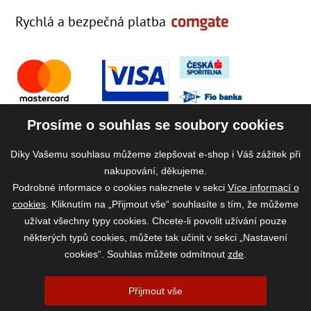
Rychlá a bezpečná platba
Prosíme o souhlas se soubory cookies
Díky Vašemu souhlasu můžeme zlepšovat e-shop i Váš zážitek při
nakupování, děkujeme.
Podrobné informace o cookies naleznete v sekci
Více informací o
cookies
. Kliknutím na „Přijmout vše“ souhlasíte s tím, že můžeme
užívat všechny typy cookies. Chcete-li povolit užívání pouze
některých typů cookies, můžete tak učinit v sekci „Nastavení
cookies“. Souhlas můžete odmítnout
zde
.
2026 ©
www.vase-krmivo.cz
- Tomáš Kroupa e-shop, Kanice 307, 664 01
Přijmout vše
Brno-venkov, IČ: 75785439
vytvořil:
webProgress
|
Nastavení cookies