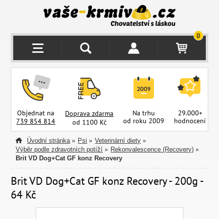
0
Objednat na
Na trhu
29.000+
Doprava zdarma
od roku 2009
hodnocení
z
739 854 814
od 1100 Kč
Úvodní stránka
Psi
Veterinární diety
»
»
»
Výběr podle zdravotních potíží
Rekonvalescence (Recovery)
»
»
Brit VD Dog+Cat GF konz Recovery
Brit VD Dog+Cat GF konz Recovery - 200g -
64 Kč