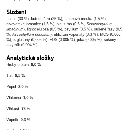
Složení
Losos (30 %), kuřecí játra (25 %), hrachová mouka (1,5 %),
pivovarské kvasnice (1,5 %), olej z řas (0,6 %,
Schizochytrium
limacinum
), lignocelulóza (0,5 %), psyllium (0,5 %), sušené řasy (0,5
%,
Ascophyllum nodosum
), uhličitan vápenatý (0,3 %), MOS (0,006
%), ß-glukany (0,005 %), FOS (0,005 %), juka (0,005 %), sušený
rakytník (0,004 %).
Analytické složky
Hrubý protein:
8,0 %
Tuk:
8,5 %
Popel:
2,0 %
Vláknina:
1,0 %
Vlhkost:
78 %
Vápník:
0,3 %