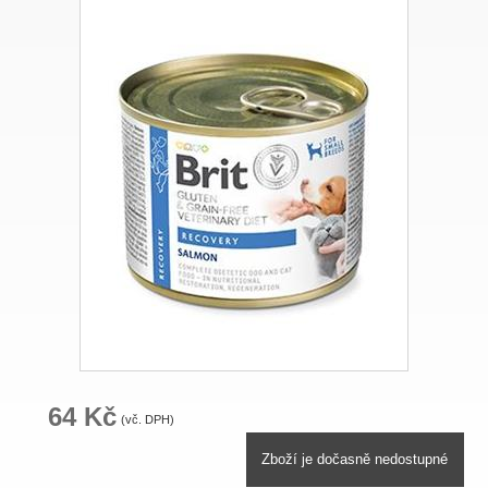
64 Kč
(vč. DPH)
Zboží je dočasně nedostupné