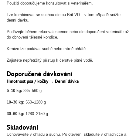
Použití doporučujeme konzultovat s veterinářem.
Lze kombinovat se suchou dietou Brit VD – v tom případě snižte
denní dávku.
Podávejte během rekonvalescence nebo dle doporučení veterináře až
do obnovení tělesné kondice.
Krmivo lze podávat suché nebo mírně ohřáté.
Zajistěte nepřetržitý přístup k čerstvé pitné vodě.
Doporučené dávkování
Hmotnost psa / kočky → Denní dávka
5–10 kg:
335–560 g
10–30 kg:
560–1280 g
30–60 kg:
1280–2150 g
Skladování
Uchovávejte v chladu a suchu. Po otevření skladujte v chladničce a