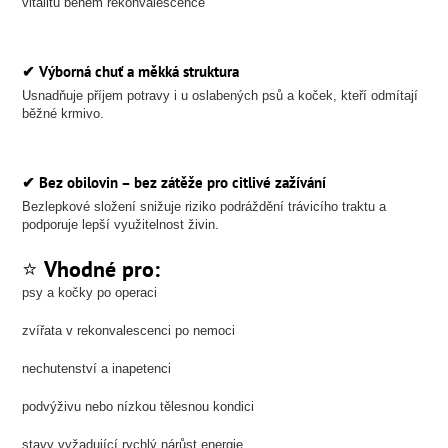
vitalitu během rekonvalescence
✔
Výborná chuť a měkká struktura
Usnadňuje příjem potravy i u oslabených psů a koček, kteří odmítají
běžné krmivo.
✔
Bez obilovin – bez zátěže pro citlivé zažívání
Bezlepkové složení snižuje riziko podráždění trávicího traktu a
podporuje lepší využitelnost živin.
⭐
Vhodné pro:
psy a kočky po operaci
zvířata v rekonvalescenci po nemoci
nechutenství a inapetenci
podvýživu nebo nízkou tělesnou kondici
stavy vyžadující rychlý nárůst energie