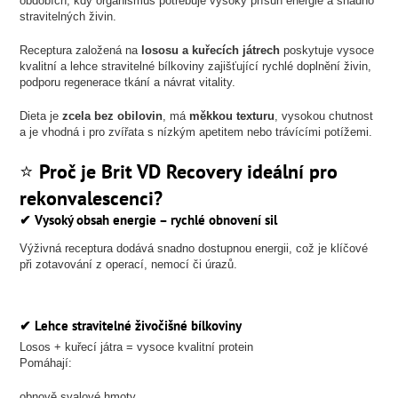
obdobích, kdy organismus potřebuje vysoký přísun energie a snadno
stravitelných živin.
Receptura založená na
lososu a kuřecích játrech
poskytuje vysoce
kvalitní a lehce stravitelné bílkoviny zajišťující rychlé doplnění živin,
podporu regenerace tkání a návrat vitality.
Dieta je
zcela bez obilovin
, má
měkkou texturu
, vysokou chutnost
a je vhodná i pro zvířata s nízkým apetitem nebo trávícími potížemi.
⭐
Proč je Brit VD Recovery ideální pro
rekonvalescenci?
✔
Vysoký obsah energie – rychlé obnovení sil
Výživná receptura dodává snadno dostupnou energii, což je klíčové
při zotavování z operací, nemocí či úrazů.
✔
Lehce stravitelné živočišné bílkoviny
Losos + kuřecí játra = vysoce kvalitní protein
Pomáhají:
obnově svalové hmoty,