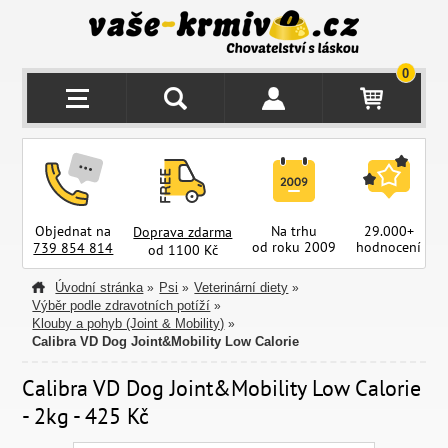
0
Objednat na
Na trhu
29.000+
Doprava zdarma
od roku 2009
hodnocení
z
739 854 814
od 1100 Kč
Úvodní stránka
Psi
Veterinární diety
»
»
»
Výběr podle zdravotních potíží
»
Klouby a pohyb (Joint & Mobility)
»
Calibra VD Dog Joint&Mobility Low Calorie
Calibra VD Dog Joint&Mobility Low Calorie
- 2kg - 425 Kč