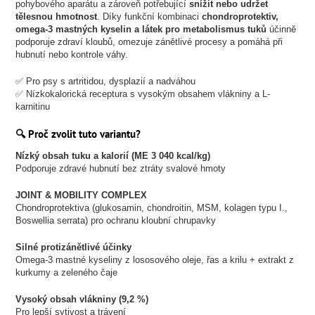
pohybového aparátu a zároveň potřebující
snížit nebo udržet
tělesnou hmotnost
. Díky funkční kombinaci
chondroprotektiv,
omega-3 mastných kyselin a látek pro metabolismus tuků
účinně
podporuje zdraví kloubů, omezuje zánětlivé procesy a pomáhá při
hubnutí nebo kontrole váhy.
✅ Pro psy s artritidou, dysplazií a nadváhou
✅ Nízkokalorická receptura s vysokým obsahem vlákniny a L-
karnitinu
🔍 Proč zvolit tuto variantu?
Nízký obsah tuku a kalorií (ME 3 040 kcal/kg)
Podporuje zdravé hubnutí bez ztráty svalové hmoty
JOINT & MOBILITY COMPLEX
Chondroprotektiva (glukosamin, chondroitin, MSM, kolagen typu I.,
Boswellia serrata) pro ochranu kloubní chrupavky
Silné protizánětlivé účinky
Omega-3 mastné kyseliny z lososového oleje, řas a krilu + extrakt z
kurkumy a zeleného čaje
Vysoký obsah vlákniny (9,2 %)
Pro lepší sytivost a trávení