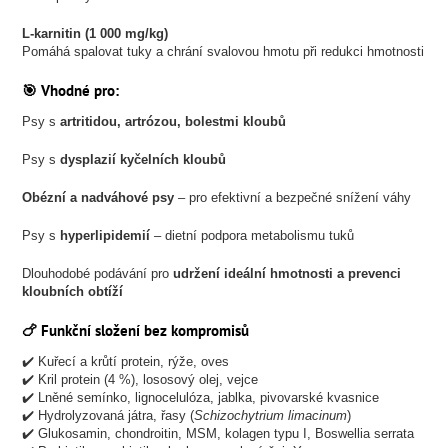
L-karnitin (1 000 mg/kg)
Pomáhá spalovat tuky a chrání svalovou hmotu při redukci hmotnosti
🎯 Vhodné pro:
Psy s
artritidou, artrózou, bolestmi kloubů
Psy s
dysplazií kyčelních kloubů
Obézní a nadváhové psy
– pro efektivní a bezpečné snížení váhy
Psy s
hyperlipidemií
– dietní podpora metabolismu tuků
Dlouhodobé podávání pro
udržení ideální hmotnosti a prevenci
kloubních obtíží
🍗 Funkční složení bez kompromisů
✔️ Kuřecí a krůtí protein, rýže, oves
✔️ Kril protein (4 %), lososový olej, vejce
✔️ Lněné semínko, lignocelulóza, jablka, pivovarské kvasnice
✔️ Hydrolyzovaná játra, řasy (
Schizochytrium limacinum
)
✔️ Glukosamin, chondroitin, MSM, kolagen typu I, Boswellia serrata