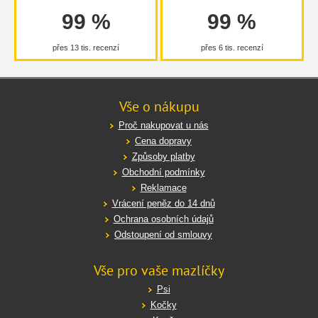
99 %
99 %
přes 13 tis. recenzí
přes 6 tis. recenzí
Vše o nákupu
Proč nakupovat u nás
Cena dopravy
Způsoby platby
Obchodní podmínky
Reklamace
Vrácení peněz do 14 dnů
Ochrana osobních údajů
Odstoupení od smlouvy
Vše pro vaše mazlíčky
Psi
Kočky