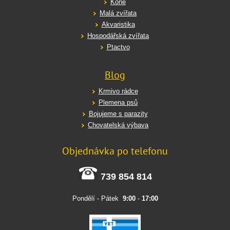
Koně
Malá zvířata
Akvaristika
Hospodářská zvířata
Ptactvo
Blog
Krmivo rádce
Plemena psů
Bojujeme s parazity
Chovatelská výbava
Objednávka po telefonu
739 854 814
Pondělí - Pátek
9:00
-
17:00