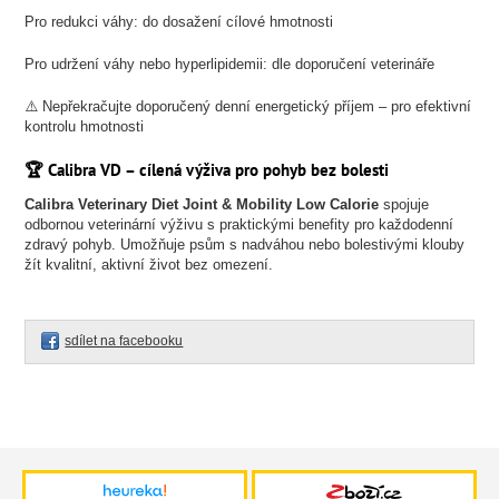
Pro redukci váhy: do dosažení cílové hmotnosti
Pro udržení váhy nebo hyperlipidemii: dle doporučení veterináře
⚠️ Nepřekračujte doporučený denní energetický příjem – pro efektivní
kontrolu hmotnosti
🏆 Calibra VD – cílená výživa pro pohyb bez bolesti
Calibra Veterinary Diet Joint & Mobility Low Calorie
spojuje
odbornou veterinární výživu s praktickými benefity pro každodenní
zdravý pohyb. Umožňuje psům s nadváhou nebo bolestivými klouby
žít kvalitní, aktivní život bez omezení.
sdílet na facebooku