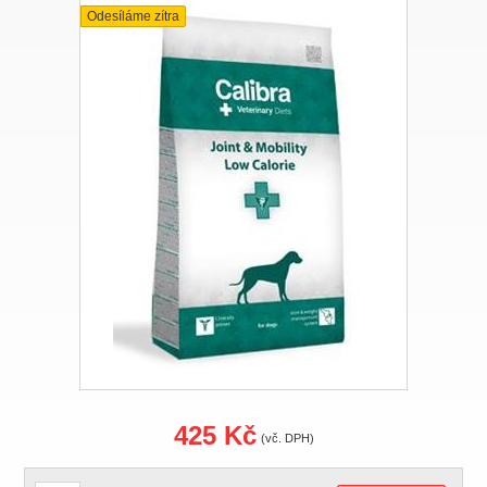
Odesíláme zítra
425 Kč
(vč. DPH)