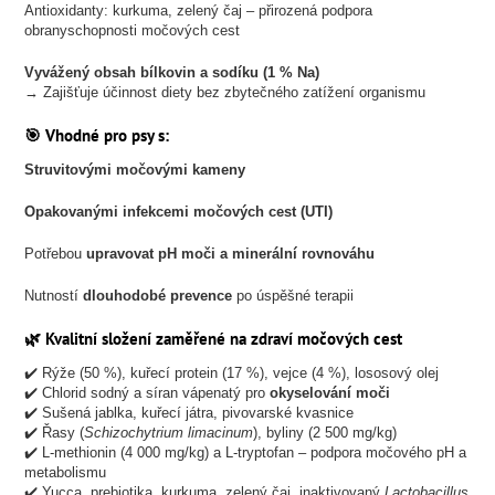
Antioxidanty: kurkuma, zelený čaj – přirozená podpora
obranyschopnosti močových cest
Vyvážený obsah bílkovin a sodíku (1 % Na)
→ Zajišťuje účinnost diety bez zbytečného zatížení organismu
🎯 Vhodné pro psy s:
Struvitovými močovými kameny
Opakovanými infekcemi močových cest (UTI)
Potřebou
upravovat pH moči a minerální rovnováhu
Nutností
dlouhodobé prevence
po úspěšné terapii
🌿 Kvalitní složení zaměřené na zdraví močových cest
✔️ Rýže (50 %), kuřecí protein (17 %), vejce (4 %), lososový olej
✔️ Chlorid sodný a síran vápenatý pro
okyselování moči
✔️ Sušená jablka, kuřecí játra, pivovarské kvasnice
✔️ Řasy (
Schizochytrium limacinum
), byliny (2 500 mg/kg)
✔️ L-methionin (4 000 mg/kg) a L-tryptofan – podpora močového pH a
metabolismu
✔️ Yucca, prebiotika, kurkuma, zelený čaj, inaktivovaný
Lactobacillus