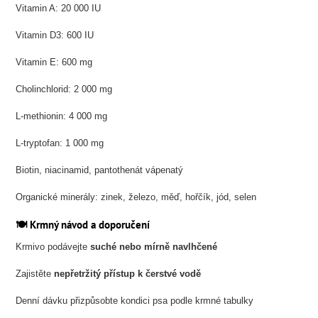
Vitamin A: 20 000 IU
Vitamin D3: 600 IU
Vitamin E: 600 mg
Cholinchlorid: 2 000 mg
L-methionin: 4 000 mg
L-tryptofan: 1 000 mg
Biotin, niacinamid, pantothenát vápenatý
Organické minerály: zinek, železo, měď, hořčík, jód, selen
🍽️ Krmný návod a doporučení
Krmivo podávejte
suché nebo mírně navlhčené
Zajistěte
nepřetržitý přístup k čerstvé vodě
Denní dávku přizpůsobte kondici psa podle krmné tabulky