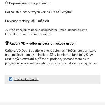
⏱
Doporučená doba podávání:
Rozpouštění struvitových kamenů:
5 až 12 týdnů
Prevence recidivy:
až 6 měsíců
⚠️ Před zahájením nebo prodloužením krmení doporučujeme
konzultaci s veterinárním lékařem.
🏆 Calibra VD – odborná péče o močové ústrojí
Calibra VD Dog Struvite
je cílené veterinární řešení pro psy, které
trápí močové kameny a infekce. Díky kombinaci
funkční výživy,
rostlinných extraktů a přírodní podpory
pomáhá tento dietní
program účinně a šetrně vrátit psům vitalitu a zdraví močových cest.
sdílet na facebooku