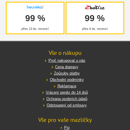
99 %
99 %
přes 13 tis. recenzí
přes 6 tis. recenzí
Vše o nákupu
Proč nakupovat u nás
Cena dopravy
Způsoby platby
Obchodní podmínky
Reklamace
Vrácení peněz do 14 dnů
Ochrana osobních údajů
Odstoupení od smlouvy
Vše pro vaše mazlíčky
Psi