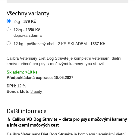
Všechny varianty
2kg -
379 Kč
12kg -
1350 Kč
doprava zdarma
12 kg - poškozený obal - 2 KS SKLADEM -
1337 Kč
Calibra Veterinary Diet Dog Struvite je kompletní veterinární dietní
krmivo určené pro psy s močovými kameny typu struvit.
Skladem: >10 ks
Předpokládaná expirace:
18.06.2027
DPH:
12 %
Bonus klub
:
3 body
Další informace
💧 Calibra VD Dog Struvite – dieta pro psy s močovými kameny
a infekcemi močových cest
Calibra Veterinary Diet Dog Struvite
je kompletní veterinární dietní