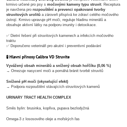
krmivo určené pro psy s
močovými kameny typu struvit
. Receptura
je navržena pro
rozpouštění a prevenci opakované tvorby
struvitových urolitů
a zároveň přispívá ke zdraví celého močového
ústrojí. Krmivo upravuje pH moči, reguluje hladinu minerálů a
obsahuje aktivní látky na podporu imunity i detoxikace.
✅ Dietní řešení při struvitových kamenech a infekcích močového
traktu
✅ Doporučeno veterináři pro akutní i preventivní podávání
🧪 Hlavní přínosy Calibra VD Struvite
Vyvážený obsah minerálů a snížený obsah hořčíku (0,06 %)
→ Omezuje nasycení moči a pomáhá bránit tvorbě struvitů
Snížené pH moči (okyselující efekt)
→ Podpora rozpouštění stávajících struvitových kamenů
URINARY TRACT HEALTH COMPLEX
Směs bylin: brusinka, kopřiva, pupava bezlodyžná
Omega-3 z lososového oleje a mořských řas