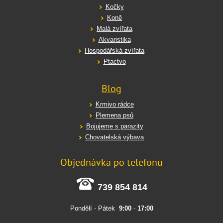
Kočky
Koně
Malá zvířata
Akvaristika
Hospodářská zvířata
Ptactvo
Blog
Krmivo rádce
Plemena psů
Bojujeme s parazity
Chovatelská výbava
Objednávka po telefonu
739 854 814
Pondělí - Pátek
9:00
-
17:00