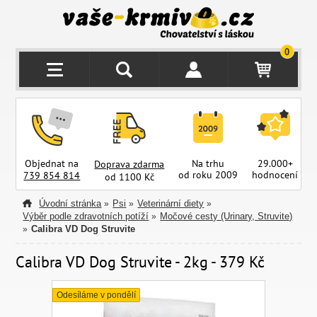
0
Objednat na
Na trhu
29.000+
Doprava zdarma
od roku 2009
hodnocení
z
739 854 814
od 1100 Kč
Úvodní stránka
Psi
Veterinární diety
»
»
»
Výběr podle zdravotních potíží
Močové cesty (Urinary, Struvite)
»
Calibra VD Dog Struvite
»
Calibra VD Dog Struvite - 2kg - 379 Kč
Odesíláme v pondělí