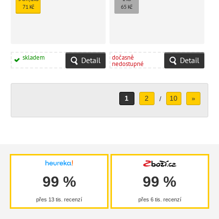
71 Kč
65 Kč
skladem
dočasně
Detail
Detail
nedostupné
1
2
10
/
»
99 %
99 %
přes 13 tis. recenzí
přes 6 tis. recenzí