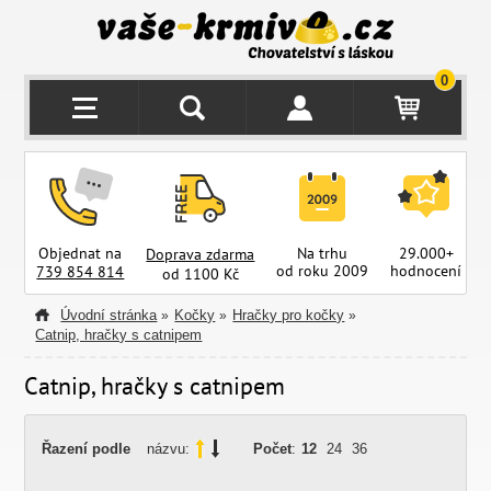
0
Objednat na
Na trhu
29.000+
Doprava zdarma
od roku 2009
hodnocení
z
739 854 814
od 1100 Kč
Úvodní stránka
Kočky
Hračky pro kočky
»
»
»
Catnip, hračky s catnipem
Catnip, hračky s catnipem
Řazení podle
názvu:
Počet
:
12
24
36