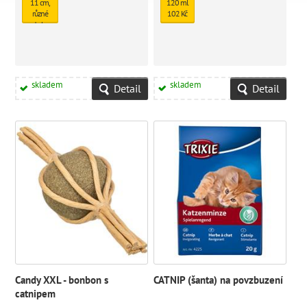
11 cm,
120 ml
různé
102 Kč
druhy
61 Kč
skladem
skladem
Detail
Detail
Candy XXL - bonbon s
CATNIP (šanta) na povzbuzení
catnipem