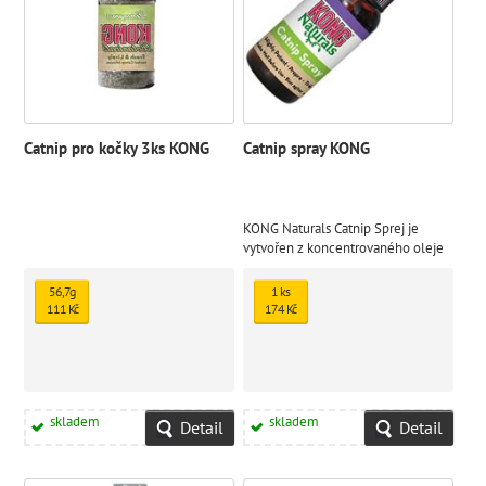
Catnip pro kočky 3ks KONG
Catnip spray KONG
KONG Naturals Catnip Sprej je
vytvořen z koncentrovaného oleje
šanty kočičí, určený pro maximální
požitek ze hry
56,7g
1 ks
111 Kč
174 Kč
skladem
skladem
Detail
Detail