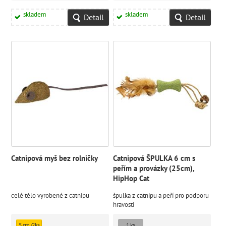
skladem
skladem
Detail
Detail
Catnipová myš bez rolničky
Catnipová ŠPULKA 6 cm s
peřím a provázky (25cm),
HipHop Cat
celé tělo vyrobené z catnipu
špulka z catnipu a peří pro podporu
hravosti
5 cm /2ks
1 ks