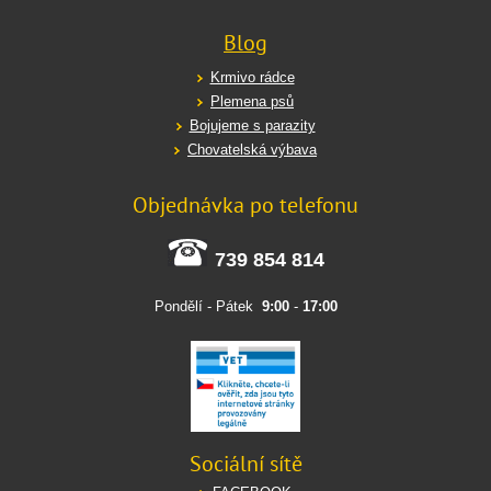
Blog
Krmivo rádce
Plemena psů
Bojujeme s parazity
Chovatelská výbava
Objednávka po telefonu
739 854 814
Pondělí - Pátek
9:00
-
17:00
Sociální sítě