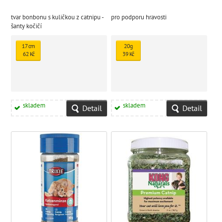
tvar bonbonu s kuličkou z catnipu -
pro podporu hravosti
šanty kočičí
17 cm
20g
62 Kč
39 Kč
skladem
skladem
Detail
Detail