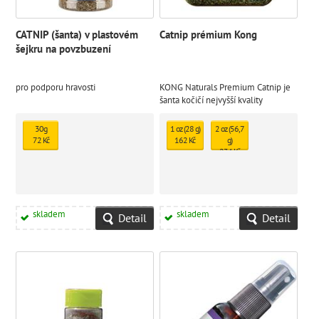
CATNIP (šanta) v plastovém
Catnip prémium Kong
šejkru na povzbuzení
pro podporu hravosti
KONG Naturals Premium Catnip je
šanta kočičí nejvyšší kvality
30g
1 oz (28 g)
2 oz (56,7
72 Kč
162 Kč
g)
234 Kč
skladem
skladem
Detail
Detail