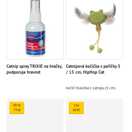
Catnip spray TRIXIE na hračky,
Catnipová kočička s peříčky 5
podporuje hravost
/ 15 cm, HipHop Cat
kočičí hlavička z catnipu (5 cm)
50 ml
1 ks
73 Kč
60 Kč