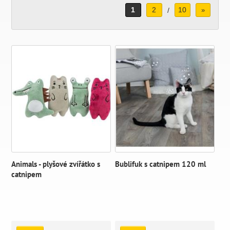
1
2
10
/
»
Animals - plyšové zvířátko s
Bublifuk s catnipem 120 ml
catnipem