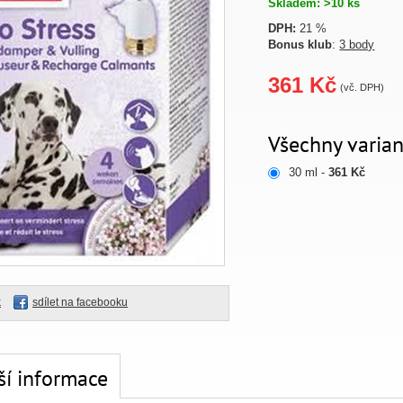
Skladem: >10 ks
DPH:
21 %
Bonus klub
:
3 body
361 Kč
(vč. DPH)
Všechny varian
30 ml -
361 Kč
k
sdílet na facebooku
ší informace