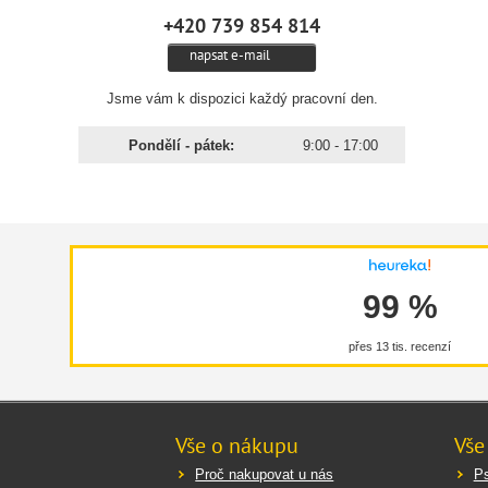
+420 739 854 814
napsat e-mail
Jsme vám k dispozici každý pracovní den.
Pondělí - pátek:
9:00 - 17:00
99 %
přes 13 tis. recenzí
Vše o nákupu
Vše
Proč nakupovat u nás
Ps