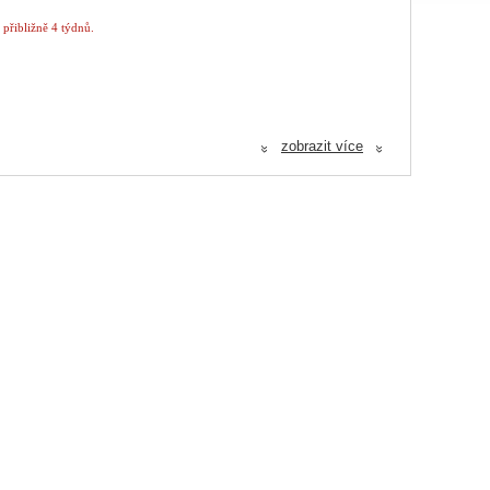
 přibližně 4 týdnů.
zobrazit více
«
«
 Vhodné pro prostor do 50m2. Aby bylo dosaženo optimálního účinku, zvolte
ní do zásuvky. Pokud dojde k vyčerpání kapaliny z náplně, odpojte difuzér z
 EUCALYPTOL. Může vyvolat alergickou reakci.