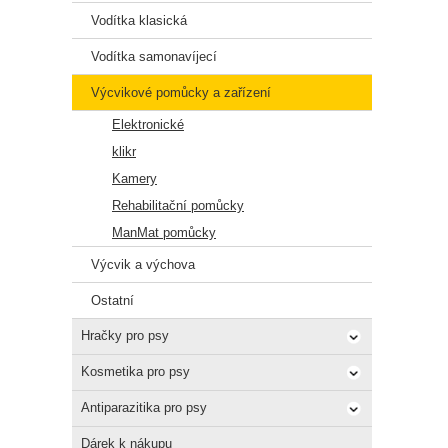
Vodítka klasická
Vodítka samonavíjecí
Výcvikové pomůcky a zařízení
Elektronické
klikr
Kamery
Rehabilitační pomůcky
ManMat pomůcky
Výcvik a výchova
Ostatní
Hračky pro psy
Kosmetika pro psy
Antiparazitika pro psy
Dárek k nákupu