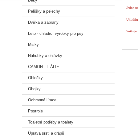
Deky
Jedna n
Pelíšky a pelechy
Uklidňu
Dvířka a zábrany
Snižuje
Léto - chladící výrobky pro psy
Sada ob
Misky
Návod k
Náhubky a ohlávky
zásuvku 
CAMON - ITÁLIE
elektric
Oblečky
Složení:
Bezpečn
Obojky
H412 Šk
P102 Uc
Ochranné límce
P103 Pře
P273 Za
Postroje
P501 Od
EUH208
Toaletní potřeby a toalety
Úprava srsti a drápů