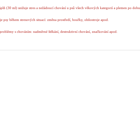
áplň (30 ml) snižuje stres a nežádoucí chování u psů všech věkových kategorií a plemen po dobu
je psy během stresových situací: změna prostředí, bouřky, ohňostroje apod.
 problémy s chováním: nadměrné štěkání, destruktivní chování, značkování apod.
sahuje: 1x difuzér, 1x náplň 30 ml
 obsluze: odšroubujte víčko náplně. Nasaďte náplň do difuzéru a zasuňte zástrčku do zásuvky.
v místě, kde se nachází váš mazlíček nejčastěji. Účinkovat začíná přibližně 1 hodinu po připoje
ké zásuvky.
 ethyl-2,3-epoxy-3-fenylbutyrát, Eukalyptol, Linalool, olej z kozlíku lékařského.
ostní upozornění:
odlivý pro vodní organismy, s dlouhodobými účinky.
hovávejte mimo dosah dětí.
d použitím si přečtěte údaje na štítku.
braňte uvolnění do životního prostředí.
straňte obsah/obal předáním na sběrný dvůr do části nebezpečného odpadu.
 Obsahuje LINALOOL, ETHYL METHYLPHENYLGLYCIDATE, VALERIAN VEGETAL EXTRACT,