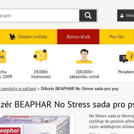
Přih
HLEDAT
Ostatní zvířata
Bonus klub
Pro Vás
trhu
29.000+
100.000+
Poradens
u 2009
hodnocení
zákazníku ročně
 pomůcky a zařízení
Difuzér BEAPHAR No Stress sada pro psy
»
uzér BEAPHAR No Stress sada pro ps
No Stress sada je šikovn
rozšiřuje do prostoru pří
svým uklidňujícím účink