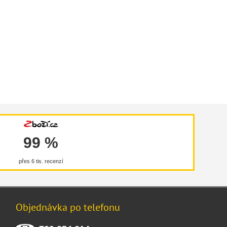
99 %
přes 6 tis. recenzí
Objednávka po telefonu