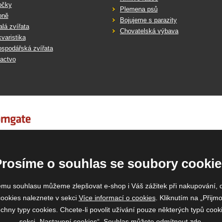
očky
Plemena psů
oně
Bojujeme s parazity
lá zvířata
Chovatelská výbava
varistika
spodářská zvířata
actvo
Prosíme o souhlas se soubory cookie
emu souhlasu můžeme zlepšovat e-shop i Váš zážitek při nakupování, 
ookies naleznete v sekci
Více informací o cookies
. Kliknutím na „Přijmo
ny typy cookies. Chcete-li povolit užívání pouze některých typů cooki
sekci „Nastavení cookies“. Souhlas můžete odmítnout
zde
.