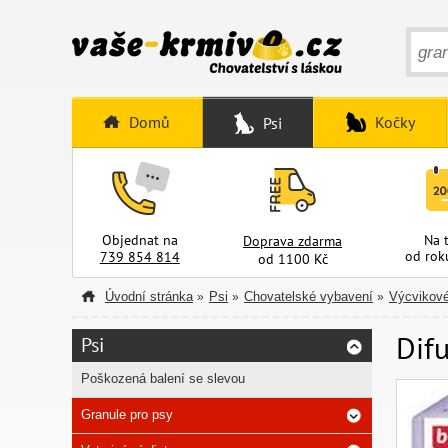
Domů
Kočky
Psi
Objednat na
Na 
Doprava zdarma
od rok
739 854 814
od 1100 Kč
Úvodní stránka
Psi
Chovatelské vybavení
Výcvikové
»
»
»
Dif
Psi
Poškozená balení se slevou
Granule pro psy