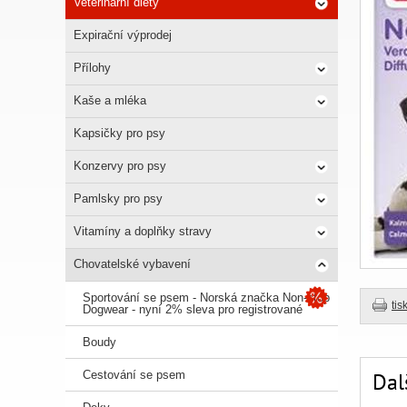
Veterinární diety
Expirační výprodej
Přílohy
Kaše a mléka
Kapsičky pro psy
Konzervy pro psy
Pamlsky pro psy
Vitamíny a doplňky stravy
Chovatelské vybavení
Sportování se psem - Norská značka Non-stop
tis
Dogwear - nyní 2% sleva pro registrované
Boudy
Cestování se psem
Dal