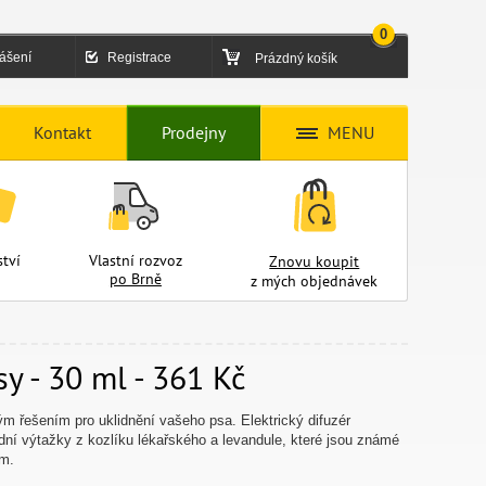
0
lášení
Registrace
Prázdný košík
Kontakt
Prodejny
MENU
tví
Vlastní rozvoz
Znovu koupit
po Brně
z mých objednávek
y - 30 ml - 361 Kč
ým řešením pro uklidnění vašeho psa. Elektrický difuzér
rodní výtažky z kozlíku lékařského a levandule, které jsou známé
em.