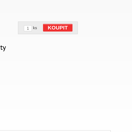
KOUPIT
ks
ty