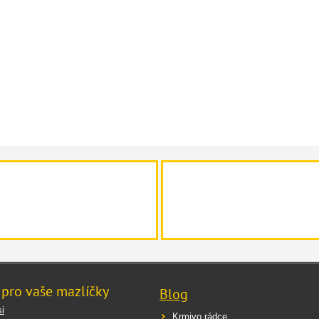
 pro vaše mazlíčky
Blog
i
Krmivo rádce