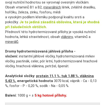
svojí nutriční hodnotou se vyrovnají ovesným vločkám.
Obsah vitaminů B1 a B2,
minerálních
látek, zvláště draslíku,
hořčíku, železa, zinku, fosforu, mědi
a vysokým podílem křemíku podporují kvalitu srsti a
pokožky.
Je to jediná zásaditá obilovina, která je vhodná
při žaludečních obtížích.
Předností této hydrotermizované přílohy je vysoká nutriční
hodnota, lehká stravitelnost, obsah
vlákniny
, vitamínů a
minerálů
.
Dromy hydrotermizovaná jáhlová příloha -
s
ložení:
instantní jáhlové vločky, hydrotermizovaná mrkev
vločky, pastinák, celer, pór letní, hydrotermizované hrachové
vločky, hrachová vláknina, petržel, špenát.
Analytické složky:
protein 11,1 %, tuk 1,88 %,
vláknina
5,43 %,
energetická hodnota
3070 kcal, vápník - Ca - 0,13
%, fosfor - P - 0,20 %, sodík - Na - 0,05 %.
Balení:
1000 g = ±
5 kg hotové přílohy.