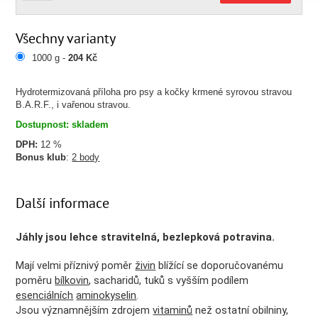
Všechny varianty
1000 g -
204 Kč
Hydrotermizovaná příloha pro psy a kočky krmené syrovou stravou
B.A.R.F., i vařenou stravou.
Dostupnost: skladem
DPH:
12 %
Bonus klub
:
2 body
Další informace
Jáhly jsou lehce stravitelná, bezlepková potravina.
Mají velmi příznivý poměr
živin
blížící se doporučovanému
poměru
bílkovin
, sacharidů,
tuků s vyšším podílem
esenciálních
aminokyselin
.
Jsou významnějším zdrojem
vitaminů
než ostatní obilniny,