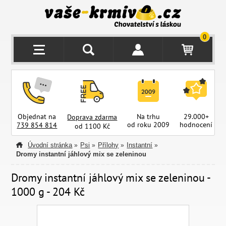
0
Objednat na
Na trhu
29.000+
Doprava zdarma
od roku 2009
hodnocení
z
739 854 814
od 1100 Kč
Úvodní stránka
Psi
Přílohy
Instantní
»
»
»
»
Dromy instantní jáhlový mix se zeleninou
Dromy instantní jáhlový mix se zeleninou -
1000 g - 204 Kč