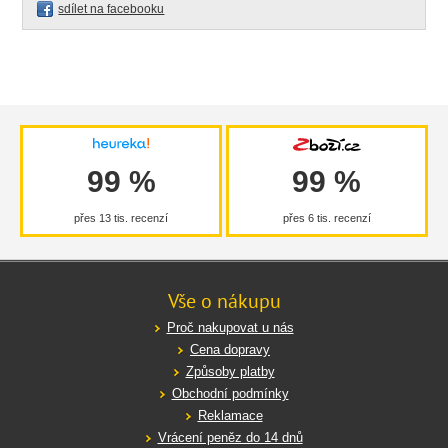
sdílet na facebooku
99 %
99 %
přes 13 tis. recenzí
přes 6 tis. recenzí
Vše o nákupu
Proč nakupovat u nás
Cena dopravy
Způsoby platby
Obchodní podmínky
Reklamace
Vrácení peněz do 14 dnů