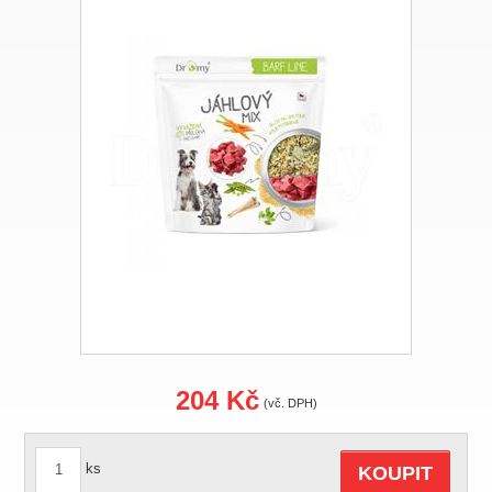
204 Kč
(vč. DPH)
ks
KOUPIT