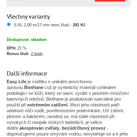
Všechny varianty
S-XL 2,00 m/17 mm neon žluté -
281 Kč
Dostupnost: skladem
DPH:
21 %
Bonus klub
:
2 body
Další informace
Easy Life
je vodítko s unikátní povrchovou
úpravou
Biothane
což je syntetický materiál vzhledem
podobající se kůži, který se navíc vyrábí v pestrém množství
barevných odstínů. Biothane je produkován speciálně pro
použití při
extrémním zatížení
. Mezi jeho vlastnosti patří
odolnost vůči vodě, povětrnostním podmínkám, UV záření,
plísním a bakteriím, neodírá se, má stálé vlastnosti při
vysokých či naopak nízkých teplotách, je velice
dobře
akceptován zvířaty
,
bezúdržbový provoz
-
doporučujeme pouze omývání vodou, nevytahuje se a k jeho