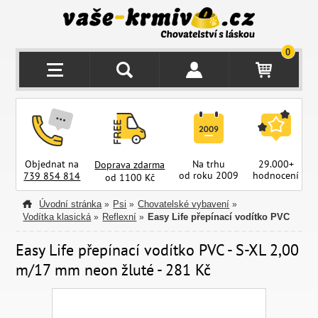
0
Objednat na
Na trhu
29.000+
Doprava zdarma
od roku 2009
hodnocení
z
739 854 814
od 1100 Kč
Úvodní stránka
Psi
Chovatelské vybavení
»
»
»
Vodítka klasická
Reflexní
Easy Life přepínací vodítko PVC
»
»
Easy Life přepínací vodítko PVC - S-XL 2,00
m/17 mm neon žluté - 281 Kč