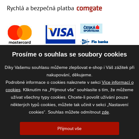
Rychlá a bezpečná platba
Prosíme o souhlas se soubory cookies
Díky Vašemu souhlasu můžeme zlepšovat e-shop i Váš zážitek při
nakupování, děkujeme.
Podrobné informace o cookies naleznete v sekci
Více informací o
cookies
. Kliknutím na „Přijmout vše“ souhlasíte s tím, že můžeme
užívat všechny typy cookies. Chcete-li povolit užívání pouze
některých typů cookies, můžete tak učinit v sekci „Nastavení
cookies“. Souhlas můžete odmítnout
zde
.
2026 ©
www.vase-krmivo.cz
- Tomáš Kroupa e-shop, Kanice 307, 664 01
Přijmout vše
Brno-venkov, IČ: 75785439
vytvořil:
webProgress
|
Nastavení cookies