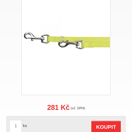
281 Kč
(vč. DPH)
ks
KOUPIT