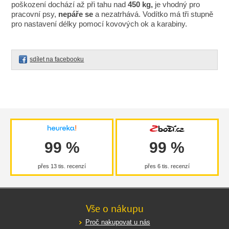
poškození dochází až při tahu nad
450 kg,
je vhodný pro
pracovní psy,
nepáře se
a nezatrhává. Vodítko má tři stupně
pro nastavení délky pomocí kovových ok a karabiny.
sdílet na facebooku
99 %
99 %
přes 13 tis. recenzí
přes 6 tis. recenzí
Vše o nákupu
Proč nakupovat u nás