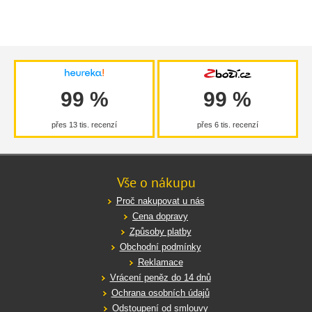
99 %
99 %
přes 13 tis. recenzí
přes 6 tis. recenzí
Vše o nákupu
Proč nakupovat u nás
Cena dopravy
Způsoby platby
Obchodní podmínky
Reklamace
Vrácení peněz do 14 dnů
Ochrana osobních údajů
Odstoupení od smlouvy