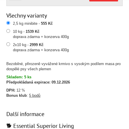
Všechny varianty
2,5 kg minibite -
555 Kč
10 kg -
1539 Kč
doprava zdarma + konzerva 400g
2x10 kg -
2999 Kč
doprava zdarma + konzerva 400g
Bezobilné, přirozeně vyvážené krmivo s vysokým podílem masa pro
dospělé psy všech plemen
Skladem: 5 ks
Předpokládaná expirace:
09.12.2026
DPH:
12 %
Bonus klub
:
5 bodů
Další informace
🐕 Essential Superior Living