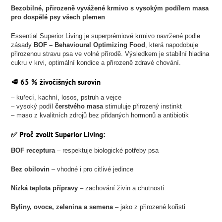
Bezobilné, přirozeně vyvážené krmivo s vysokým podílem masa
pro dospělé psy všech plemen
Essential Superior Living je superprémiové krmivo navržené podle
zásady
BOF – Behavioural Optimizing Food
, která napodobuje
přirozenou stravu psa ve volné přírodě. Výsledkem je stabilní hladina
cukru v krvi, optimální kondice a přirozeně zdravé chování.
🥩 65 % živočišných surovin
– kuřecí, kachní, losos, pstruh a vejce
– vysoký podíl
čerstvého masa
stimuluje přirozený instinkt
– maso z kvalitních zdrojů bez přidaných hormonů a antibiotik
✅ Proč zvolit
Superior Living
:
BOF receptura
– respektuje biologické potřeby psa
Bez obilovin
– vhodné i pro citlivé jedince
Nízká teplota přípravy
– zachování živin a chutnosti
Byliny, ovoce, zelenina a semena
– jako z přirozené kořisti