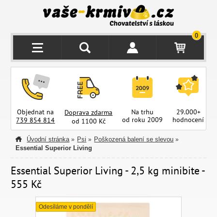
0
Objednat na
Na trhu
29.000+
Doprava zdarma
od roku 2009
hodnocení
z
739 854 814
od 1100 Kč
Úvodní stránka
Psi
Poškozená balení se slevou
»
»
»
Essential Superior Living
Essential Superior Living - 2,5 kg minibite -
555 Kč
Odesíláme v pondělí