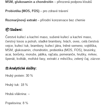
MSM, glukosamin a chondroitin
– přirozená podpora kloubů
Probiotika (MOS, FOS)
– pro zdravé trávení
Rozmarýnový extrakt
– přírodní konzervace bez chemie
📦 Složení:
Čerstvé kuřecí a kachní maso, sušené kuřecí a kachní maso,
čerstvý losos a pstruh, sladké brambory, hrách, oves, celá čerstvá
vejce, kuřecí tuk, brambory, kuřecí játra, lněné semeno, vojtěška,
MSM, glukosamin, chondroitin, probiotika (MOS, FOS), brusinky,
acai, borůvky, moruše, jablka, rajčata, pomeranče, hrušky, mrkev,
špenát, květák, mořské řasy, extrakt z měsíčku, zelený čaj, zázvor.
⚖️ Analytické složky:
Hrubý protein: 30 %
Hrubý tuk: 18 %
Hrubá vláknina: –
Popelovina: 8 %