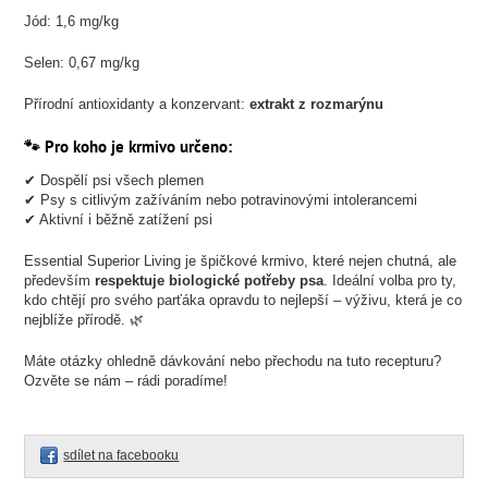
Jód: 1,6 mg/kg
Selen: 0,67 mg/kg
Přírodní antioxidanty a konzervant:
extrakt z rozmarýnu
🐾 Pro koho je krmivo určeno:
✔ Dospělí psi všech plemen
✔ Psy s citlivým zažíváním nebo potravinovými intolerancemi
✔ Aktivní i běžně zatížení psi
Essential Superior Living je špičkové krmivo, které nejen chutná, ale
především
respektuje biologické potřeby psa
. Ideální volba pro ty,
kdo chtějí pro svého parťáka opravdu to nejlepší – výživu, která je co
nejblíže přírodě. 🌿
Máte otázky ohledně dávkování nebo přechodu na tuto recepturu?
Ozvěte se nám – rádi poradíme!
sdílet na facebooku