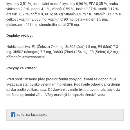
kyseliny 3,51 %, esenciální mastné kyseliny 6,96 %, EPA 0,35 %, hrubá
vláknina 2,3 %, popel 4,1 %, vápník 0,59 %, fosfor 0,27 %, sodík 0,17 %,
draslík 0,62 %, hořčík 0,09 %;
na kg
: vitamín A 9 797 IU, vitamín D3 775 IU,
celkový vitamín E 600 mg, vitamin C 90 mg, beta-karoten 1,5 mg,
glukosamin 467 mg, chondroitin sulfát 279 mg.
Doplňky výživy:
Nutriční aditiva: E1 (Železo) 74,4 mg, 3b202 (Jód) 1,8 mg, E4 (Měď) 7,3
mg, 3b502 (Mangan) 7,7 mg, 3b603 (Zinek) 154 mg, E8 (Selen) 0,2 mg; s
přírodním antioxidantem.
Pokyny ke krmení:
Před použitím nebo před prodloužením doby používání se doporučuje
vyžádat si stanovisko veterinárního lékaře. Podávejte odpovídající denní
dávku podle velikosti psa. Dávkování by mělo být upraveno tak, aby byla
udržena optimální váha. Vždy musí být k dispozici čerstvá voda.
sdílet na facebooku