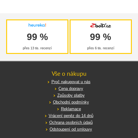
99 %
99 %
přes 13 tis. recenzí
přes 6 tis. recenzí
Vše o nákupu
Proč nakupovat u nás
Cena dopravy
Způsoby platby
Obchodní podmínky
Reklamace
Vrácení peněz do 14 dnů
Ochrana osobních údajů
Odstoupení od smlouvy