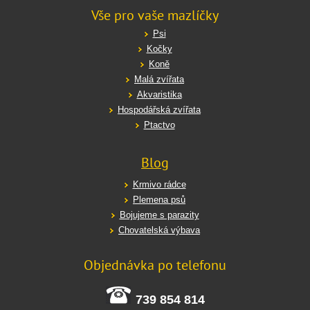
Vše pro vaše mazlíčky
Psi
Kočky
Koně
Malá zvířata
Akvaristika
Hospodářská zvířata
Ptactvo
Blog
Krmivo rádce
Plemena psů
Bojujeme s parazity
Chovatelská výbava
Objednávka po telefonu
739 854 814