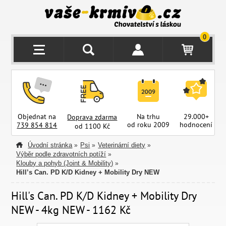
0
Objednat na
Na trhu
29.000+
Doprava zdarma
od roku 2009
hodnocení
z
739 854 814
od 1100 Kč
Úvodní stránka
Psi
Veterinární diety
»
»
»
Výběr podle zdravotních potíží
»
Klouby a pohyb (Joint & Mobility)
»
Hill’s Can. PD K/D Kidney + Mobility Dry NEW
Hill's Can. PD K/D Kidney + Mobility Dry
NEW - 4kg NEW - 1162 Kč