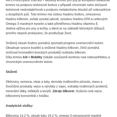
Hill's Prescription Diet k/d + Mobility
krmivo pro psy je kompletní dietetické
krmivo na podporu ledvinové funkce v případě chronické nebo dočasné
ledvinové nedostatečnosti a podporu metabolismu kloubů při osteoartróze
u dospělých psů. Toto krmivo má nízkou hladinu fosforu, omezenou
hladinu bílkovin, avšak vysoké jakosti, vysokou hladinu EPA a celkových
Omega-3 mastných kyselin a také přiměřenou hladinu vitaminu E.
Jediná výživa pro psy a kočky, u které je na základě klinických důkazů
prvního stupně prokázáno, že prodlužuje život.
Snížený obsah fosforu pomáhá zpomalit progresi onemocnění ledvin.
Obsahuje vysoce kvalitní a snížené hladiny bílkovin, čímž pomáhá
snižovat hromadění toxických produktů rozkladu bílkovin.
Díky krmivu
k/d + Mobility
získáte současně kontrolu nad osteoartritidou a
chronickým onemocněním ledvin.
Složení:
Obiloviny, semena, oleje a tuky, deriváty rostlinného původu, maso a
živočišné produkty, vejce a výrobky z vajec, extrakty rostlinných proteinů,
minerální látky, měkkýši a korýši.
Zdroje bílkovin
: Sušená celá vejce,
bílkovinný koncentrát z hrášku.
Analytické složky:
Bílkovina 14,2 %, obsah tuku 19,2 %, omega-3 nenasycené mastné