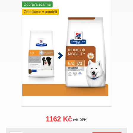
Doprava zdarma
Odesíláme v pondělí
1162 Kč
(vč. DPH)