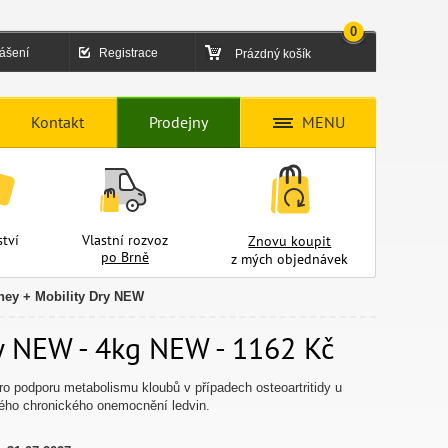
0
lášení
Registrace
Prázdný košík
Kontakt
Prodejny
MENU
tví
Vlastní rozvoz
Znovu koupit
po Brně
z mých objednávek
dney + Mobility Dry NEW
ry NEW - 4kg NEW - 1162 Kč
ro podporu metabolismu kloubů v případech osteoartritidy u
ého chronického onemocnění ledvin.