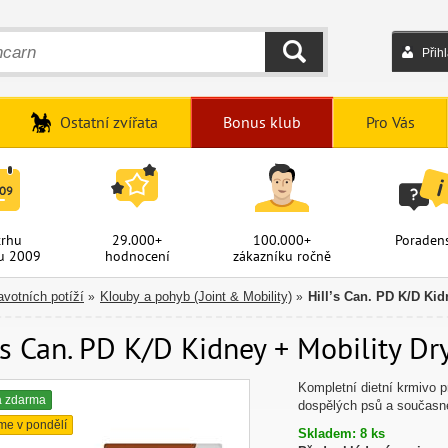
Přih
HLEDAT
Ostatní zvířata
Bonus klub
Pro Vás
trhu
29.000+
100.000+
Poradens
u 2009
hodnocení
zákazníku ročně
avotních potíží
Klouby a pohyb (Joint & Mobility)
Hill’s Can. PD K/D Ki
»
»
l's Can. PD K/D Kidney + Mobility D
Kompletní dietní krmivo p
a zdarma
dospělých psů a současn
me v pondělí
Skladem: 8 ks