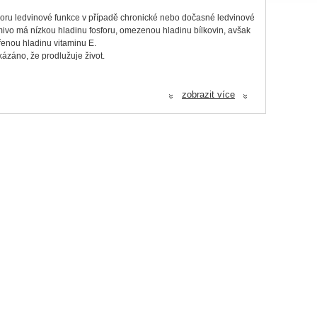
poru ledvinové funkce v případě chronické nebo dočasné ledvinové
mivo má nízkou hladinu fosforu, omezenou hladinu bílkovin, avšak
řenou hladinu vitaminu E.
kázáno, že prodlužuje život.
zobrazit více
ických produktů rozkladu bílkovin.
«
«
nemocněním ledvin.
jce a výrobky z vajec, extrakty rostlinných proteinů, minerální
.
iální mastné kyseliny 6,96 %, EPA 0,35 %, hrubá vláknina 2,3 %,
 kg
: vitamín A 9 797 IU, vitamín D3 775 IU, celkový vitamín E 600
an) 7,7 mg, 3b603 (Zinek) 154 mg, E8 (Selen) 0,2 mg; s přírodním