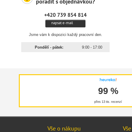
poradit s objednávkou?
+420 739 854 814
napsat e-mail
Jsme vám k dispozici každý pracovní den.
Pondělí - pátek:
9:00 - 17:00
99 %
přes 13 tis. recenzí
Vše o nákupu
Vše