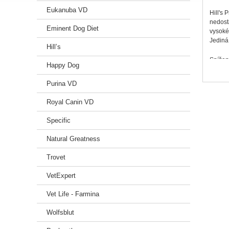
Eukanuba VD
Hill's 
nedost
Eminent Dog Diet
vysoké
Jediná 
Hill’s
Snížen
Happy Dog
Obsahu
Díky k
Purina VD
Složen
Royal Canin VD
Obilovi
Specific
látky, 
Natural Greatness
Analyt
Trovet
Bílkov
popel 4
VetExpert
mg, vi
Vet Life - Farmina
Doplňk
Wolfsblut
Nutrič