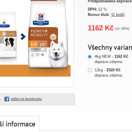
Předpokládaná expirace
DPH:
12 %
Bonus klub
:
11 bodů
1162 Kč
(vč. DPH)
Všechny varian
4kg NEW -
1162 Kč
doprava zdarma
12kg -
2520 Kč
doprava zdarma
k
sdílet na facebooku
ší informace