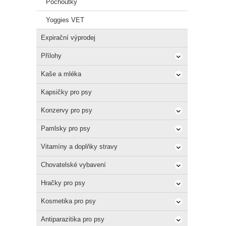
Pochoutky
antiox
Yoggies VET
Pokyny
Expirační výprodej
Před p
veliko
Přílohy
Kaše a mléka
Kapsičky pro psy
Konzervy pro psy
Pamlsky pro psy
Vitamíny a doplňky stravy
Chovatelské vybavení
Hračky pro psy
Kosmetika pro psy
Antiparazitika pro psy