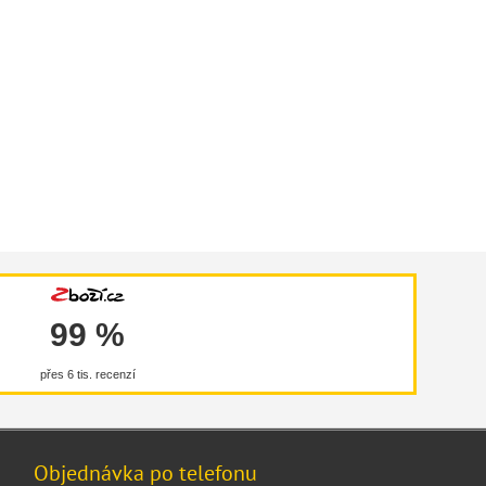
99 %
přes 6 tis. recenzí
Objednávka po telefonu