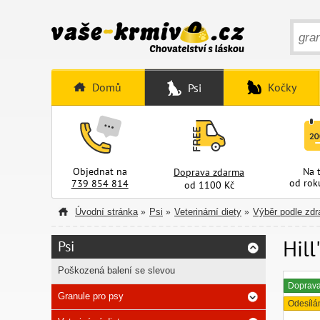
Domů
Kočky
Psi
Objednat na
Na 
Doprava zdarma
od rok
739 854 814
od 1100 Kč
Úvodní stránka
Psi
Veterinární diety
Výběr podle zdr
»
»
»
Hil
Psi
Poškozená balení se slevou
Doprav
Granule pro psy
Odesílá