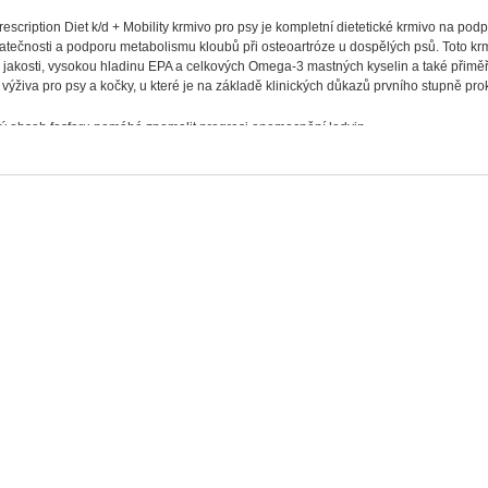
Prescription Diet k/d + Mobility
krmivo pro psy je kompletní dietetické krmivo na pod
atečnosti a podporu metabolismu kloubů při osteoartróze u dospělých psů. Toto kr
 jakosti, vysokou hladinu EPA a celkových Omega-3 mastných kyselin a také přimě
výživa pro psy a kočky, u které je na základě klinických důkazů prvního stupně pro
ý obsah fosforu pomáhá zpomalit progresi onemocnění ledvin.
je vysoce kvalitní a snížené hladiny bílkovin, čímž pomáhá snižovat hromadění tox
rmivu
k/d + Mobility
získáte současně kontrolu nad osteoartritidou a chronickým o
í:
ny, semena, oleje a tuky, deriváty rostlinného původu, maso a živočišné produkty, ve
měkkýši a korýši.
Zdroje bílkovin
: Sušená celá vejce, bílkovinný koncentrát z hrášku
ické složky:
ina 14,2 %, obsah tuku 19,2 %, omega-3 nenasycené mastné kyseliny 3,51 %, esenc
,1 %, vápník 0,59 %, fosfor 0,27 %, sodík 0,17 %, draslík 0,62 %, hořčík 0,09 %;
na
tamin C 90 mg, beta-karoten 1,5 mg, glukosamin 467 mg, chondroitin sulfát 279 mg.
y výživy:
ní aditiva: E1 (Železo) 74,4 mg, 3b202 (Jód) 1,8 mg, E4 (Měď) 7,3 mg, 3b502 (Mang