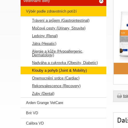
Veterinární diety
Výběr podle zdravotních potíží
Trávení a průjem (Gastrointestinal)
Močové cesty (Urinary, Struvite)
Ledviny (Renal)
Játra (Hepatic)
Alergie a kůže (Hypoallergenic,
Dermatology)
Nadváha a cukrovka (Obesity, Diabetic)
Klouby a pohyb (Joint & Mobility)
Onemocnění srdce (Cardiac)
Rekonvalescence (Recovery)
Zuby (Dental)
tis
Arden Grange VetCare
Brit VD
Dal
Calibra VD