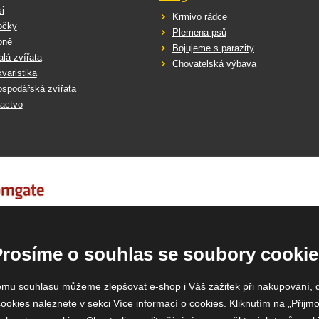
i
Krmivo rádce
očky
Plemena psů
oně
Bojujeme s parazity
lá zvířata
Chovatelská výbava
varistika
spodářská zvířata
actvo
Prosíme o souhlas se soubory cookie
emu souhlasu můžeme zlepšovat e-shop i Váš zážitek při nakupování, 
ookies naleznete v sekci
Více informací o cookies
. Kliknutím na „Přijmo