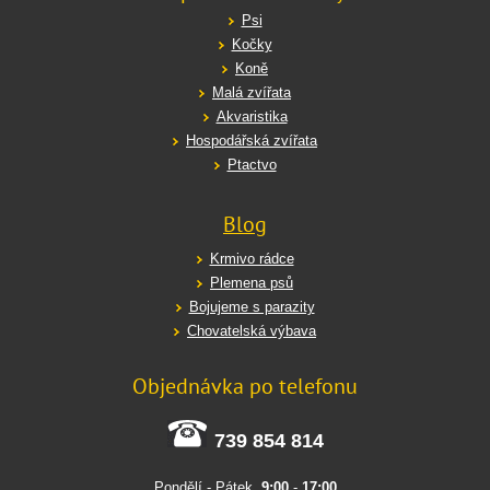
Psi
Kočky
Koně
Malá zvířata
Akvaristika
Hospodářská zvířata
Ptactvo
Blog
Krmivo rádce
Plemena psů
Bojujeme s parazity
Chovatelská výbava
Objednávka po telefonu
739 854 814
Pondělí - Pátek
9:00
-
17:00