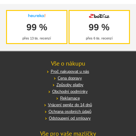
99 %
99 %
přes 13 tis. recenzí
přes 6 tis. recenzí
Vše o nákupu
Proč nakupovat u nás
Cena dopravy
Způsoby platby
Obchodní podmínky
Reklamace
Vrácení peněz do 14 dnů
Ochrana osobních údajů
Odstoupení od smlouvy
Vše pro vaše mazlíčky