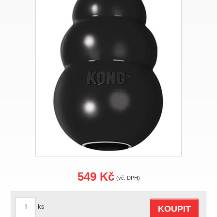
549 Kč
(vč. DPH)
ks
KOUPIT