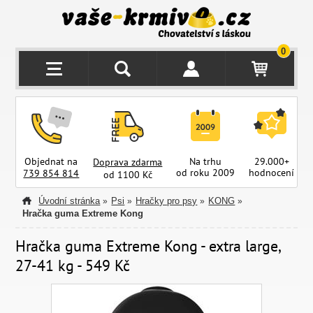
0
Objednat na
Na trhu
29.000+
Doprava zdarma
od roku 2009
hodnocení
z
739 854 814
od 1100 Kč
Úvodní stránka
Psi
Hračky pro psy
KONG
»
»
»
»
Hračka guma Extreme Kong
Hračka guma Extreme Kong - extra large,
27-41 kg - 549 Kč