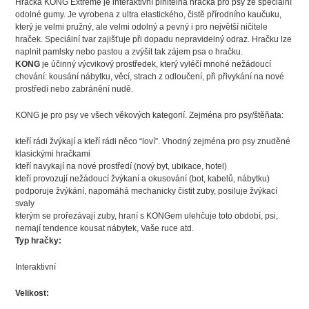
Hračka KONG Extreme je interaktivní plnitelná hračka pro psy ze speciální
odolné gumy. Je vyrobena z ultra elastického, čistě přírodního kaučuku,
který je velmi pružný, ale velmi odolný a pevný i pro největší ničitele
hraček. Speciální tvar zajišťuje při dopadu nepravidelný odraz. Hračku lze
naplnit pamlsky nebo pastou a zvýšit tak zájem psa o hračku.
KONG
je účinný výcvikový prostředek, který vyléčí mnohé nežádoucí
chování: kousání nábytku, věcí, strach z odloučení, při přivykání na nové
prostředí nebo zabránění nudě.
KONG je pro psy ve všech věkových kategorií. Zejména pro psy/štěňata:
kteří rádi žvýkají a kteří rádi něco “loví”. Vhodný zejména pro psy znuděné
klasickými hračkami
kteří navykají na nové prostředí (nový byt, ubikace, hotel)
kteří provozují nežádoucí žvýkaní a okusování (bot, kabelů, nábytku)
podporuje žvýkání, napomáhá mechanicky čistit zuby, posiluje žvýkací
svaly
kterým se prořezávají zuby, hraní s KONGem ulehčuje toto období, psi,
nemají tendence kousat nábytek, Vaše ruce atd.
Typ hračky:
Interaktivní
Velikost: