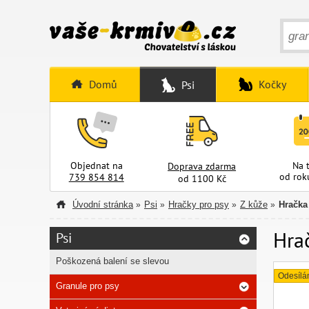
Domů
Kočky
Psi
Objednat na
Na 
Doprava zdarma
od rok
739 854 814
od 1100 Kč
Úvodní stránka
Psi
Hračky pro psy
Z kůže
Hračka
»
»
»
»
Hra
Psi
Poškozená balení se slevou
Odesílá
Granule pro psy