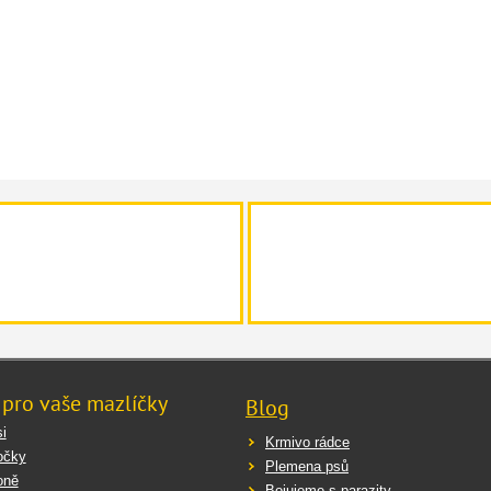
 pro vaše mazlíčky
Blog
i
Krmivo rádce
očky
Plemena psů
oně
Bojujeme s parazity