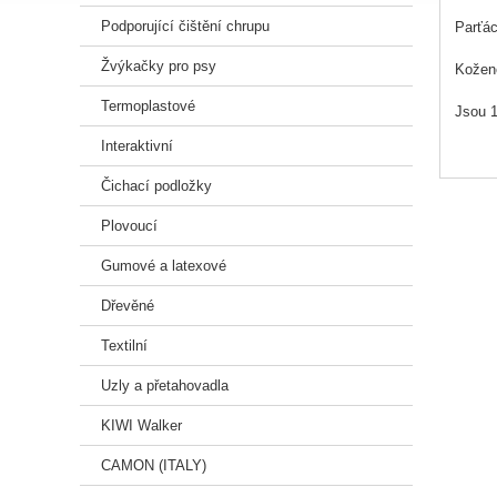
Podporující čištění chrupu
Parťác
Žvýkačky pro psy
Kožené
Termoplastové
Jsou 1
Interaktivní
Tato h
Čichací podložky
Plovoucí
Gumové a latexové
Dřevěné
Textilní
Uzly a přetahovadla
KIWI Walker
CAMON (ITALY)