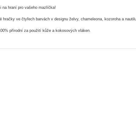
i na hraní pro vašeho mazlíčka!
 hračky ve čtyřech barvách v designu želvy, chameleona, kozoroha a nautil
00% přírodní za použití kůže a kokosových vláken.
račka je ideálním parťákem pro vašeho čtyřnohého mazlíčka.