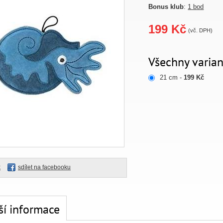
Bonus klub
:
1 bod
199 Kč
(vč. DPH)
Všechny varian
21 cm -
199 Kč
k
sdílet na facebooku
ší informace