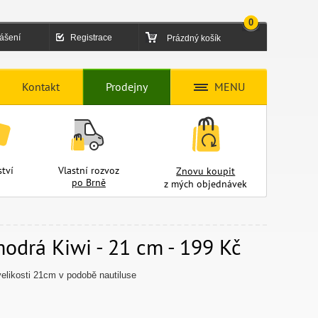
0
lášení
Registrace
Prázdný košík
Kontakt
Prodejny
MENU
tví
Vlastní rozvoz
Znovu koupit
po Brně
z mých objednávek
drá Kiwi - 21 cm - 199 Kč
elikosti 21cm v podobě nautiluse