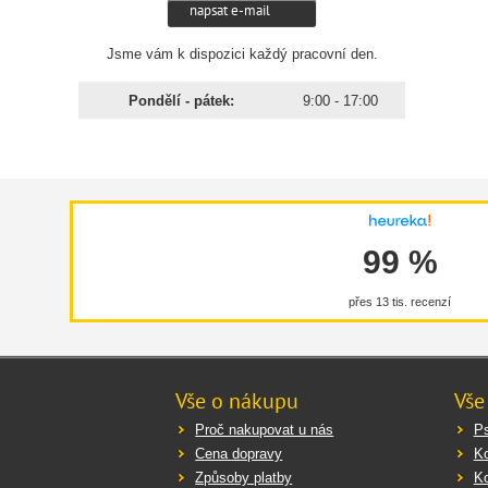
napsat e-mail
Jsme vám k dispozici každý pracovní den.
Pondělí - pátek:
9:00 - 17:00
99 %
přes 13 tis. recenzí
Vše o nákupu
Vše
Proč nakupovat u nás
Ps
Cena dopravy
K
Způsoby platby
K