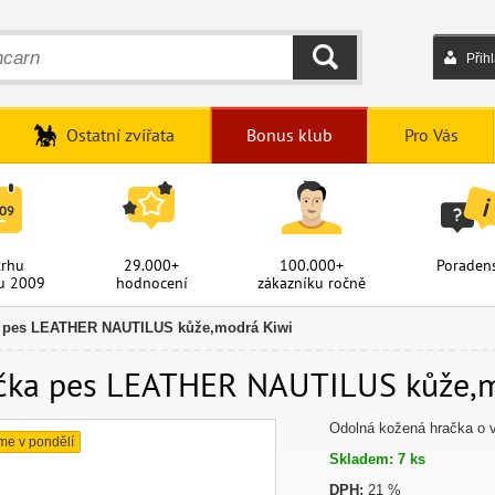
Přih
HLEDAT
Ostatní zvířata
Bonus klub
Pro Vás
trhu
29.000+
100.000+
Poradens
u 2009
hodnocení
zákazníku ročně
 pes LEATHER NAUTILUS kůže,modrá Kiwi
čka pes LEATHER NAUTILUS kůže,mo
Odolná kožená hračka o v
me v pondělí
Skladem: 7 ks
DPH:
21 %