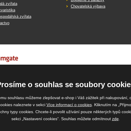
lá zvířata
Chovatelská výbava
varistika
spodářská zvířata
actvo
Prosíme o souhlas se soubory cookie
emu souhlasu můžeme zlepšovat e-shop i Váš zážitek při nakupování, 
ookies naleznete v sekci
Více informací o cookies
. Kliknutím na „Přijmo
ny typy cookies. Chcete-li povolit užívání pouze některých typů cooki
sekci „Nastavení cookies“. Souhlas můžete odmítnout
zde
.