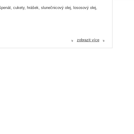
enát, cukety, hrášek, slunečnicový olej, lososový olej,
zobrazit více
«
«
 2 mg, měď jako pentahydrát sulfidu měďnatého 0,4 mg, jód