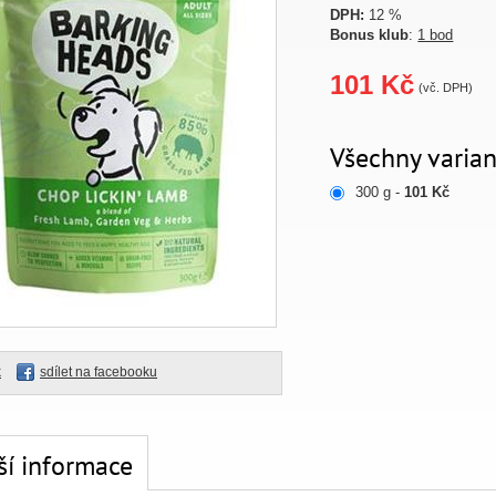
DPH:
12 %
Bonus klub
:
1 bod
101 Kč
(vč. DPH)
Všechny varian
300 g -
101 Kč
k
sdílet na facebooku
ší informace