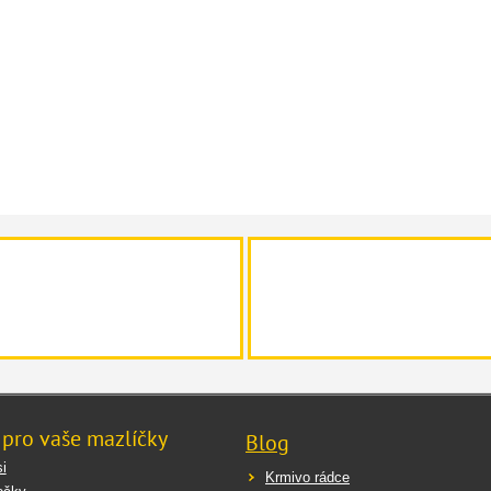
 pro vaše mazlíčky
Blog
i
Krmivo rádce