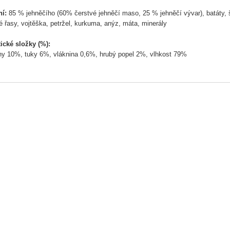
ní:
85 % jehněčího (60% čerstvé jehněčí maso, 25 % jehněčí vývar), batáty, šp
 řasy, vojtěška, petržel, kurkuma, anýz, máta, minerály
ické složky (%):
ny 10%, tuky 6%, vláknina 0,6%, hrubý popel 2%, vlhkost 79%
ní doplňkové látky (na kg):
ny: vitamín D3 450 IU, vitamín E (DL-alfa-tokoferyl acetát) 40 mg
vé prvky
: zinek jako oxid zinečnatý 30 mg, mangan jako oxid manganatý (ll)
ezvodý jodid vápenatý 0,3 mg
idaných umělých barviv, vůní a konzervantů