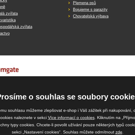
očky
Plemena psů
oně
Bojujeme s parazity
lá zvířata
Chovatelská výbava
varistika
spodářská zvířata
actvo
Prosíme o souhlas se soubory cookie
emu souhlasu můžeme zlepšovat e-shop i Váš zážitek při nakupování, 
ookies naleznete v sekci
Více informací o cookies
. Kliknutím na „Přijmo
ny typy cookies. Chcete-li povolit užívání pouze některých typů cooki
sekci „Nastavení cookies“. Souhlas můžete odmítnout
zde
.