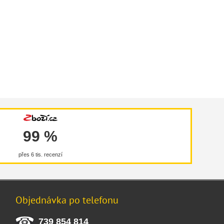
99 %
přes 6 tis. recenzí
Objednávka po telefonu
739 854 814