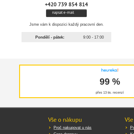
+420 739 854 814
napsat e-mail
Jsme vám k dispozici každý pracovní den.
Pondělí - pátek:
9:00 - 17:00
99 %
přes 13 tis. recenzí
Vše o nákupu
Vše
Proč nakupovat u nás
Ps