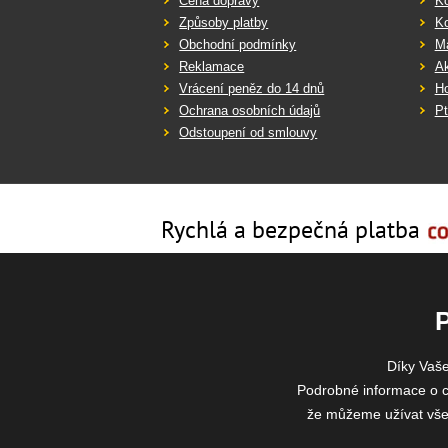
Cena dopravy
K
Způsoby platby
K
Obchodní podmínky
Ma
Reklamace
Ak
Vrácení peněz do 14 dnů
Ho
Ochrana osobních údajů
Pt
Odstoupení od smlouvy
Rychlá a bezpečná platba
Díky Vaš
Podrobné informace o c
že můžeme užívat všech