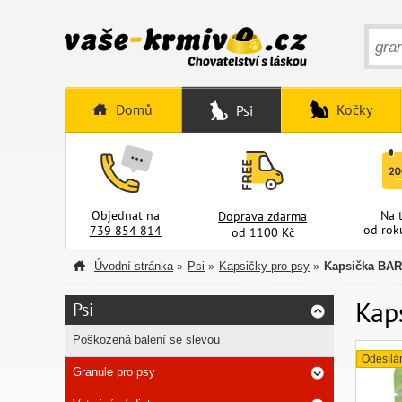
Domů
Kočky
Psi
Objednat na
Na 
Doprava zdarma
od rok
739 854 814
od 1100 Kč
Úvodní stránka
Psi
Kapsičky pro psy
Kapsička BAR
»
»
»
Kap
Psi
Poškozená balení se slevou
Odesílá
Granule pro psy