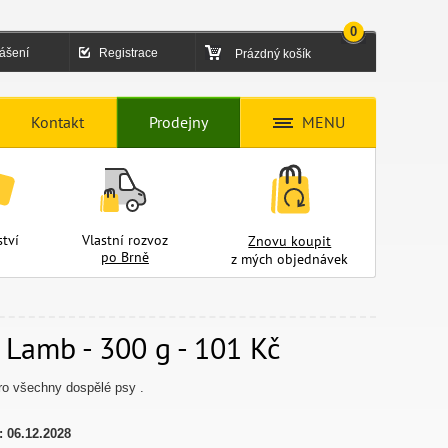
0
lášení
Registrace
Prázdný košík
Kontakt
Prodejny
MENU
tví
Vlastní rozvoz
Znovu koupit
po Brně
z mých objednávek
Lamb - 300 g - 101 Kč
ro všechny dospělé psy .
:
06.12.2028