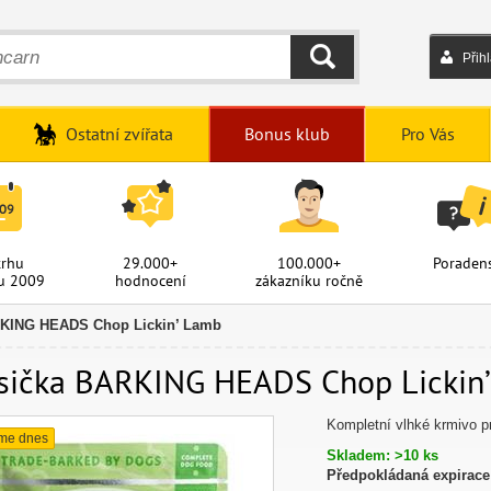
Přih
HLEDAT
Ostatní zvířata
Bonus klub
Pro Vás
trhu
29.000+
100.000+
Poradens
u 2009
hodnocení
zákazníku ročně
KING HEADS Chop Lickin’ Lamb
sička BARKING HEADS Chop Lickin’ 
Kompletní vlhké krmivo p
me dnes
Skladem: >10 ks
Předpokládaná expirace