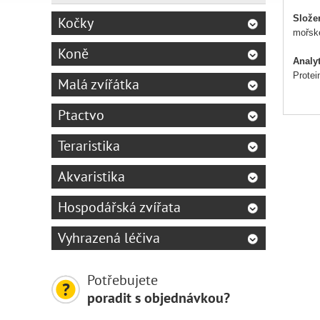
Slože
Kočky
mořské
Koně
Analyt
Protei
Malá zvířátka
Nutrič
Ptactvo
vitamí
Teraristika
Stopo
jako b
Akvaristika
Bez př
Hospodářská zvířata
Vyhrazená léčiva
Potřebujete
poradit s objednávkou?