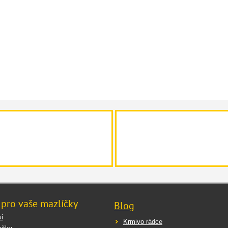
 pro vaše mazlíčky
Blog
i
Krmivo rádce