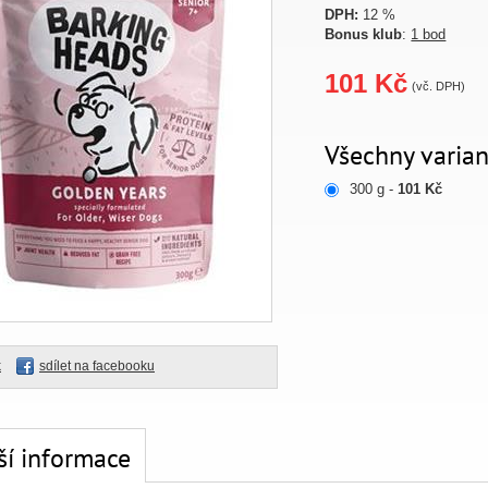
DPH:
12 %
Bonus klub
:
1 bod
101 Kč
(vč. DPH)
Všechny varian
300 g -
101 Kč
k
sdílet na facebooku
ší informace