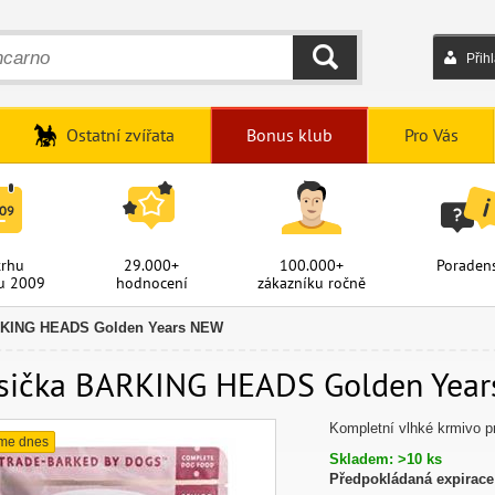
Přih
HLEDAT
Ostatní zvířata
Bonus klub
Pro Vás
trhu
29.000+
100.000+
Poradens
u 2009
hodnocení
zákazníku ročně
RKING HEADS Golden Years NEW
sička BARKING HEADS Golden Years
Kompletní vlhké krmivo p
me dnes
Skladem: >10 ks
Předpokládaná expirace