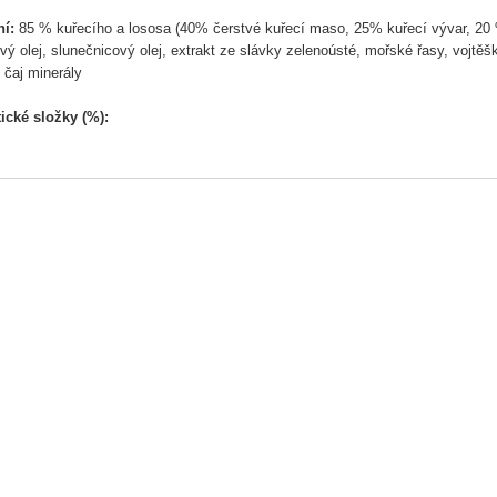
ní:
85 % kuřecího a lososa (40% čerstvé kuřecí maso, 25% kuřecí vývar, 20 % 
vý olej, slunečnicový olej, extrakt ze slávky zelenoústé, mořské řasy, vojtěš
 čaj minerály
ické složky (%):
ny 9%, tuky 6%, vláknina 1,5%, hrubý popel 2,3%, vlhkost 78%
ní doplňkové látky (na kg):
ny: vitamín D3 450 IU, vitamín E (DL-alfa-tokoferyl acetát) 40 mg
vé prvky
: zinek jako oxid zinečnatý 30 mg, mangan jako oxid manganatý (ll)
ezvodý jodid vápenatý 0,3 mg
idaných umělých barviv, vůní a konzervantů