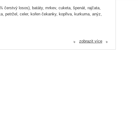
čerstvý losos), batáty, mrkev, cuketa, špenát, rajčata,
ka, petržel, celer, kořen čekanky, kopřiva, kurkuma, anýz,
zobrazit více
«
«
 2 mg, měď jako pentahydrát sulfidu měďnatého 0,4 mg, jód