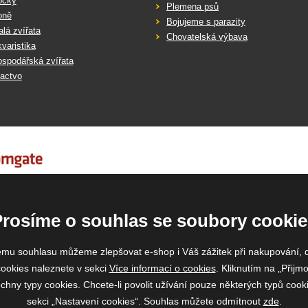
očky
Plemena psů
oně
Bojujeme s parazity
lá zvířata
Chovatelská výbava
varistika
spodářská zvířata
actvo
Prosíme o souhlas se soubory cookie
emu souhlasu můžeme zlepšovat e-shop i Váš zážitek při nakupování, 
ookies naleznete v sekci
Více informací o cookies
. Kliknutím na „Přijmo
ny typy cookies. Chcete-li povolit užívání pouze některých typů cooki
sekci „Nastavení cookies“. Souhlas můžete odmítnout
zde
.