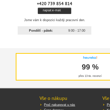
+420 739 854 814
napsat e-mail
Jsme vám k dispozici každý pracovní den.
Pondělí - pátek:
9:00 - 17:00
99 %
přes 13 tis. recenzí
Vše o nákupu
Vše
Proč nakupovat u nás
Ps