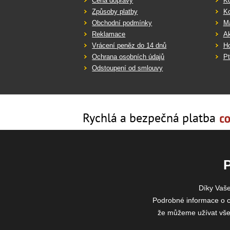
Cena dopravy
K
Způsoby platby
K
Obchodní podmínky
Ma
Reklamace
Ak
Vrácení peněz do 14 dnů
Ho
Ochrana osobních údajů
Pt
Odstoupení od smlouvy
Rychlá a bezpečná platba
Díky Vaš
Podrobné informace o c
že můžeme užívat všech