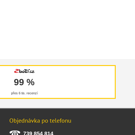
99 %
přes 6 tis. recenzí
Objednávka po telefonu
739 854 814