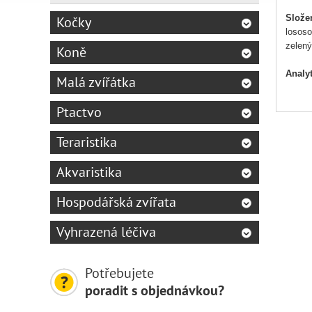
Slože
Kočky
lososo
zelený
Koně
Analyt
Malá zvířátka
protei
Ptactvo
Nutrič
vitamí
Teraristika
Stopo
Akvaristika
jako b
Hospodářská zvířata
Bez př
Vyhrazená léčiva
Potřebujete
poradit s objednávkou?