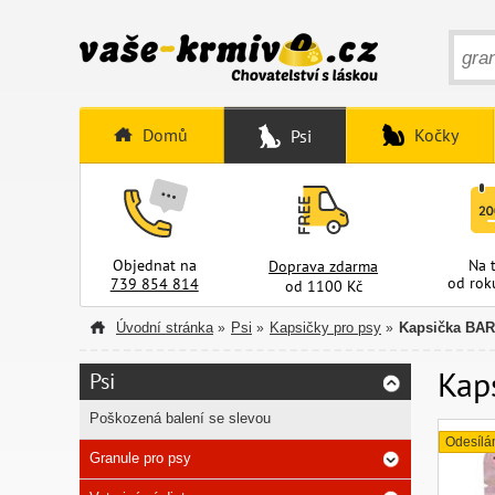
Domů
Kočky
Psi
Objednat na
Na 
Doprava zdarma
od rok
739 854 814
od 1100 Kč
Úvodní stránka
Psi
Kapsičky pro psy
Kapsička BA
»
»
»
Kap
Psi
Poškozená balení se slevou
Odesílá
Granule pro psy