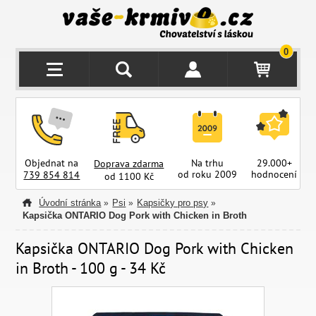
0
Objednat na
Na trhu
29.000+
Doprava zdarma
od roku 2009
hodnocení
z
739 854 814
od 1100 Kč
Úvodní stránka
Psi
Kapsičky pro psy
»
»
»
Kapsička ONTARIO Dog Pork with Chicken in Broth
Kapsička ONTARIO Dog Pork with Chicken
in Broth - 100 g - 34 Kč