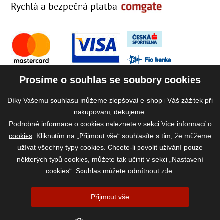
Rychlá a bezpečná platba
Prosíme o souhlas se soubory cookies
Díky Vašemu souhlasu můžeme zlepšovat e-shop i Váš zážitek při
nakupování, děkujeme.
Podrobné informace o cookies naleznete v sekci
Více informací o
cookies
. Kliknutím na „Přijmout vše“ souhlasíte s tím, že můžeme
užívat všechny typy cookies. Chcete-li povolit užívání pouze
některých typů cookies, můžete tak učinit v sekci „Nastavení
cookies“. Souhlas můžete odmítnout
zde
.
2026 ©
www.vase-krmivo.cz
- Tomáš Kroupa e-shop, Kanice 307, 664 01
Přijmout vše
Brno-venkov, IČ: 75785439
vytvořil:
webProgress
|
Nastavení cookies