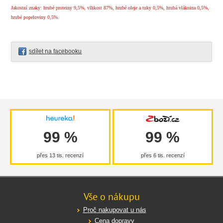
Jakostní znaky: hrubé proteiny 9,5%, vlhkost 87%, hrubé oleje a tuky 0,5%, hrubá vláknina 0,5%,
hrubé popeloviny 0,5%.
sdílet na facebooku
99 %
99 %
přes 13 tis. recenzí
přes 6 tis. recenzí
Vše o nákupu
Proč nakupovat u nás
Cena dopravy