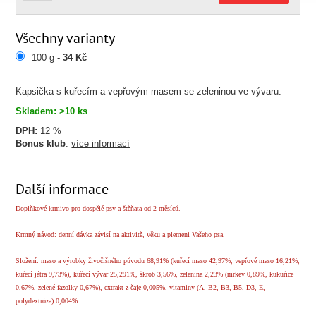
Všechny varianty
100 g -
34 Kč
Kapsička s kuřecím a vepřovým masem se zeleninou ve vývaru.
Skladem: >10 ks
DPH:
12 %
Bonus klub
:
více informací
Další informace
Doplňkové krmivo pro dospělé psy a štěňata od 2 měsíců.
Krmný návod: denní dávka závisí na aktivitě, věku a plemeni Vašeho psa.
Složení: maso a výrobky živočišného původu 68,91% (kuřecí maso 42,97%, vepřové maso 16,21%,
kuřecí játra 9,73%), kuřecí vývar 25,291%, škrob 3,56%, zelenina 2,23% (mrkev 0,89%, kukuřice
0,67%, zelené fazolky 0,67%), extrakt z čaje 0,005%, vitaminy (A, B2, B3, B5, D3, E,
polydextróza) 0,004%.