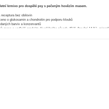
etní krmivo pro dospělé psy s pečeným hovězím masem.
 receptura bez obilovin
eno o glukosamin a chondroitin pro podporu kloubů
idaných barviv a konzervantů
í:
maso a vedlejší produkty živočišného původu 40 % (hovězí 14 %), minerál
ické složení:
protein 9 %, tuk 5 %, vláknina 0,5 %, popel 2,5 %, vlhkost 80
ní doplňkové látky/kg:
vitamín D3 250 IU, vitamín E (alfa tokoferol acetát) 
ost:
100 g