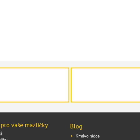
 pro vaše mazlíčky
Blog
i
Krmivo rádce