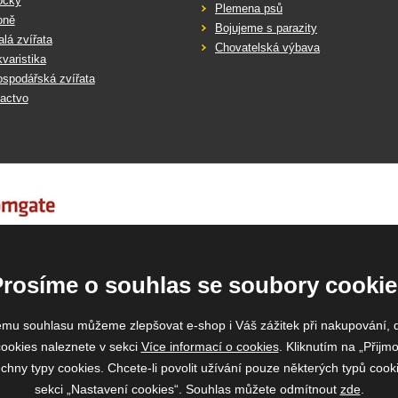
očky
Plemena psů
oně
Bojujeme s parazity
lá zvířata
Chovatelská výbava
varistika
spodářská zvířata
actvo
Prosíme o souhlas se soubory cookie
emu souhlasu můžeme zlepšovat e-shop i Váš zážitek při nakupování, 
ookies naleznete v sekci
Více informací o cookies
. Kliknutím na „Přijmo
ny typy cookies. Chcete-li povolit užívání pouze některých typů cooki
sekci „Nastavení cookies“. Souhlas můžete odmítnout
zde
.