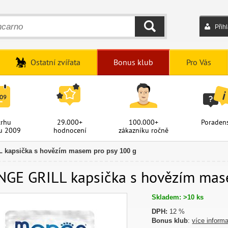
Přih
HLEDAT
Ostatní zvířata
Bonus klub
Pro Vás
trhu
29.000+
100.000+
Poradens
u 2009
hodnocení
zákazníku ročně
kapsička s hovězím masem pro psy 100 g
GE GRILL kapsička s hovězím mase
Skladem: >10 ks
DPH:
12 %
Bonus klub
:
více inform