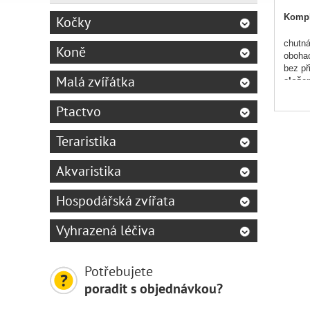
Kompl
Kočky
chutná
Koně
obohac
bez př
Malá zvířátka
složen
analyt
nutrič
Ptactvo
hmotn
Teraristika
Akvaristika
Hospodářská zvířata
Vyhrazená léčiva
Potřebujete
poradit s objednávkou?