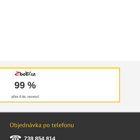
99 %
přes 6 tis. recenzí
Objednávka po telefonu
739 854 814