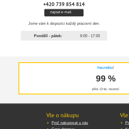
+420 739 854 814
napsat e-mail
Jsme vám k dispozici každý pracovní den.
Pondělí - pátek:
9:00 - 17:00
99 %
přes 13 tis. recenzí
Vše o nákupu
Vše
Proč nakupovat u nás
Ps