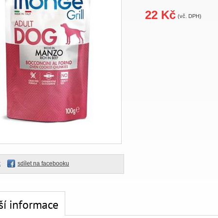
22 Kč
(vč. DPH)
k
sdílet na facebooku
ší informace