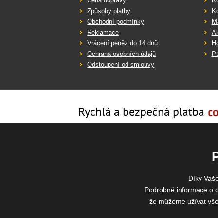
Cena dopravy
K
Způsoby platby
K
Obchodní podmínky
Ma
Reklamace
Ak
Vrácení peněz do 14 dnů
Ho
Ochrana osobních údajů
Pt
Odstoupení od smlouvy
Rychlá a bezpečná platba
Díky Vaš
Podrobné informace o c
že můžeme užívat všech