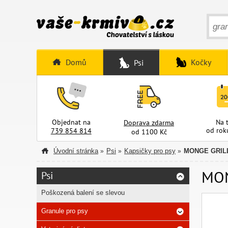
Domů
Kočky
Psi
Objednat na
Na 
Doprava zdarma
od rok
739 854 814
od 1100 Kč
Úvodní stránka
Psi
Kapsičky pro psy
MONGE GRILL 
»
»
»
MON
Psi
Poškozená balení se slevou
Granule pro psy