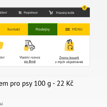
0
lášení
Registrace
Prázdný košík
Kontakt
Prodejny
MENU
tví
Vlastní rozvoz
Znovu koupit
po Brně
z mých objednávek
m pro psy 100 g - 22 Kč
ací