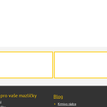
tivní složka:
phyllum nodosum
– 400 mg / 1 odměrka
oporučené dávkování:
nost zvířete
Denní dávka
 a psi do 10 kg
½ odměrky
0–25 kg
1 odměrka
ad 25 kg
2 odměrky
 pro vaše mazlíčky
Blog
i
Krmivo rádce