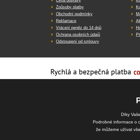
Cena dopravy
K
Způsoby platby
K
Obchodní podmínky
Ma
Reklamace
Ak
Vrácení peněz do 14 dnů
Ho
Ochrana osobních údajů
Pt
Odstoupení od smlouvy
Rychlá a bezpečná platba
Díky Vaš
Podrobné informace o c
že můžeme užívat všech