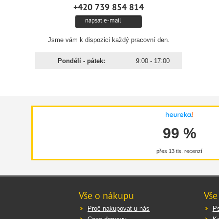
🌿 Ak
+420 739 854 814
Asco
napsat e-mail
🐶 D
Jsme vám k dispozici každý pracovní den.
Hmot
Pondělí - pátek:
9:00 - 17:00
Kočky
Psi 1
Psi n
99 %
přes 13 tis. recenzí
Vše o nákupu
Vše
Proč nakupovat u nás
Ps