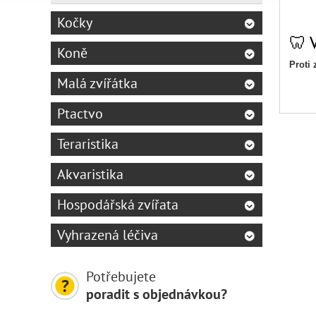
Kočky
🦷 
Koně
Proti
Malá zvířátka
VITAR
mořsk
Ptactvo
✅ Hla
Teraristika
Reduk
Akvaristika
Potlač
Hospodářská zvířata
Fungu
Vyhrazená léčiva
Jedno
Vhodné
Potřebujete
Bez le
poradit s objednávkou?