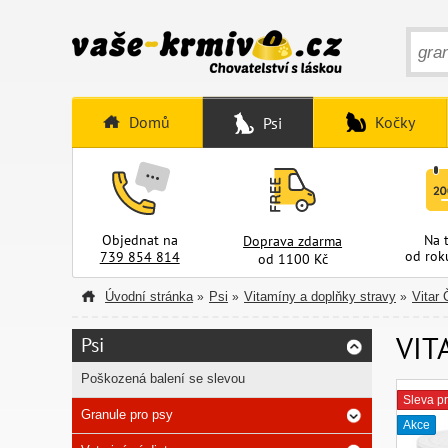
Domů
Kočky
Psi
Objednat na
Na 
Doprava zdarma
od rok
739 854 814
od 1100 Kč
Úvodní stránka
Psi
Vitamíny a doplňky stravy
Vitar 
»
»
»
VIT
Psi
Poškozená balení se slevou
Sleva pr
Granule pro psy
Akce