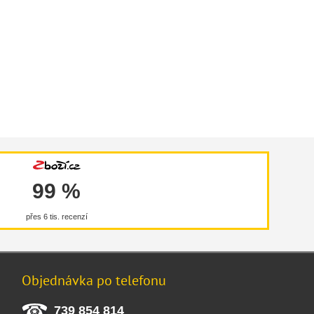
99 %
přes 6 tis. recenzí
Objednávka po telefonu
739 854 814