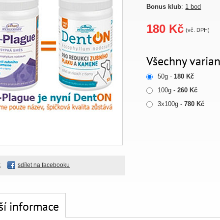
Bonus klub
:
1 bod
180 Kč
(vč. DPH)
Všechny varian
50g -
180 Kč
100g -
260 Kč
3x100g -
780 Kč
k
sdílet na facebooku
ší informace