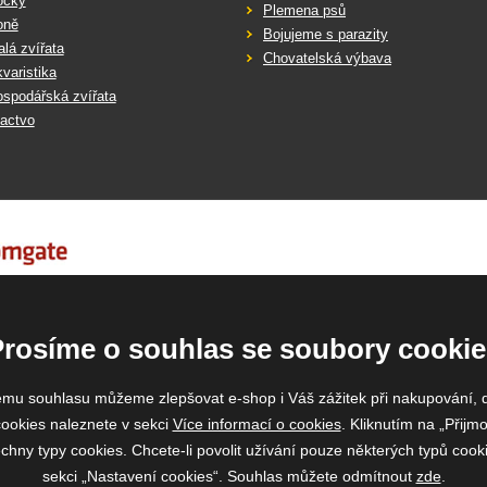
očky
Plemena psů
oně
Bojujeme s parazity
lá zvířata
Chovatelská výbava
varistika
spodářská zvířata
actvo
Prosíme o souhlas se soubory cookie
emu souhlasu můžeme zlepšovat e-shop i Váš zážitek při nakupování, 
ookies naleznete v sekci
Více informací o cookies
. Kliknutím na „Přijmo
ny typy cookies. Chcete-li povolit užívání pouze některých typů cooki
sekci „Nastavení cookies“. Souhlas můžete odmítnout
zde
.