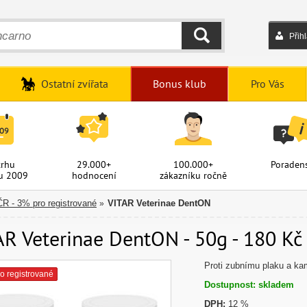
Přih
HLEDAT
Ostatní zvířata
Bonus klub
Pro Vás
trhu
29.000+
100.000+
Poradens
u 2009
hodnocení
zákazníku ročně
ČR - 3% pro registrované
VITAR Veterinae DentON
»
AR Veterinae DentON - 50g - 180 Kč
Proti zubnímu plaku a ka
o registrované
Dostupnost: skladem
DPH:
12 %