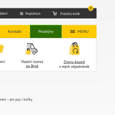
0
lášení
Registrace
Prázdný košík
Kontakt
Prodejny
MENU
tví
Vlastní rozvoz
Znovu koupit
po Brně
z mých objednávek
meni – pro psy i kočky