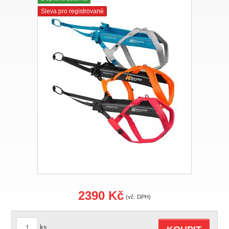
Sleva pro registrované
2390 Kč
(vč. DPH)
ks