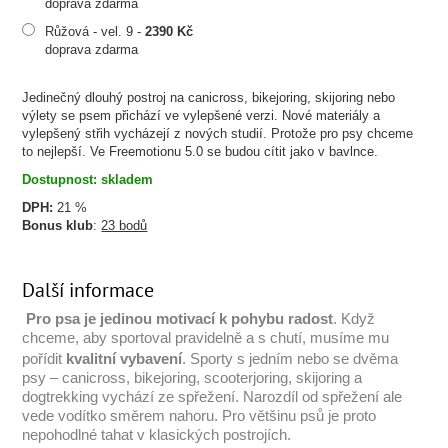
doprava zdarma
Růžová - vel. 9 -
2390 Kč
doprava zdarma
Jedinečný dlouhý postroj na canicross, bikejoring, skijoring nebo
výlety se psem přichází ve vylepšené verzi. Nové materiály a
vylepšený střih vycházejí z nových studií. Protože pro psy chceme
to nejlepší. Ve Freemotionu 5.0 se budou cítit jako v bavlnce.
Dostupnost: skladem
DPH:
21 %
Bonus klub
:
23 bodů
Další informace
Pro psa je jedinou motivací k pohybu radost
. Když
chceme, aby sportoval pravidelně a s chutí, musíme mu
pořídit
kvalitní vybavení
. Sporty s jedním nebo se dvěma
psy – canicross, bikejoring, scooterjoring, skijoring a
dogtrekking vychází ze spřežení. Narozdíl od spřežení ale
vede vodítko směrem nahoru. Pro většinu psů je proto
nepohodlné tahat v klasických postrojích.