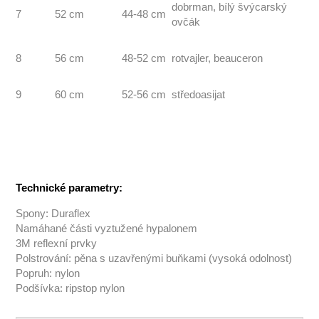
dobrman, bílý švýcarský
7
52 cm
44-48 cm
ovčák
8
56 cm
48-52 cm
rotvajler, beauceron
9
60 cm
52-56 cm
středoasijat
Technické parametry:
Spony: Duraflex
Namáhané části vyztužené hypalonem
3M reflexní prvky
Polstrování: pěna s uzavřenými buňkami (vysoká odolnost)
Popruh: nylon
Podšívka: ripstop nylon