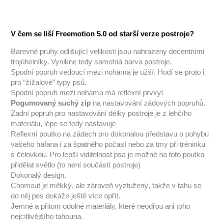
V čem se liší Freemotion 5.0 od starší verze postroje?
Barevné pruhy odlišující velikosti jsou nahrazeny decentními
trojúhelníky. Vynikne tedy samotná barva postroje.
Spodní popruh vedoucí mezi nohama je užší. Hodí se proto i
pro “žížalové” typy psů.
Spodní popruh mezi nohama má reflexní prvky!
Pogumovaný suchý zip
na nastavování zádových popruhů.
Zadní popruh pro nastavování délky postroje je z lehčího
materiálu, lépe se tedy nastavuje
Reflexní poutko na zádech pro dokonalou představu o pohybu
vašeho hafana i za špatného počasí nebo za tmy při tréninku
s čelovkou. Pro lepší viditelnost psa je možné na toto poutko
přidělat světlo (to není součástí postroje)
Dokonalý design.
Chomout je měkký, ale zároveň vyztužený, takže v tahu se
do něj pes dokáže ještě více opřít.
Jemné a přitom odolné materiály, které neodřou ani toho
nejcitlivějšího tahouna.