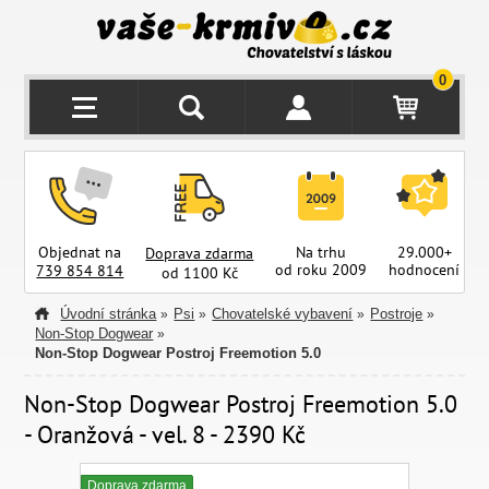
0
Objednat na
Na trhu
29.000+
Doprava zdarma
od roku 2009
hodnocení
z
739 854 814
od 1100 Kč
Úvodní stránka
Psi
Chovatelské vybavení
Postroje
»
»
»
»
Non-Stop Dogwear
»
Non-Stop Dogwear Postroj Freemotion 5.0
Non-Stop Dogwear Postroj Freemotion 5.0
- Oranžová - vel. 8 - 2390 Kč
Doprava zdarma