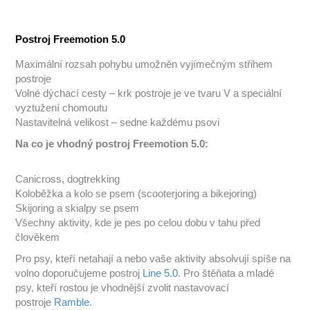
Postroj Freemotion 5.0
Maximální rozsah pohybu umožněn vyjímečným střihem
postroje
Volné dýchací cesty – krk postroje je ve tvaru V a speciální
vyztužení chomoutu
Nastavitelná velikost – sedne každému psovi
Na co je vhodný postroj Freemotion 5.0:
Canicross, dogtrekking
Koloběžka a kolo se psem (scooterjoring a bikejoring)
Skijoring a skialpy se psem
Všechny aktivity, kde je pes po celou dobu v tahu před
člověkem
Pro psy, kteří netahají a nebo vaše aktivity absolvují spíše na
volno doporučujeme postroj
Line 5.0
. Pro štěňata a mladé
psy, kteří rostou je vhodnější zvolit nastavovací
postroje
Ramble
.