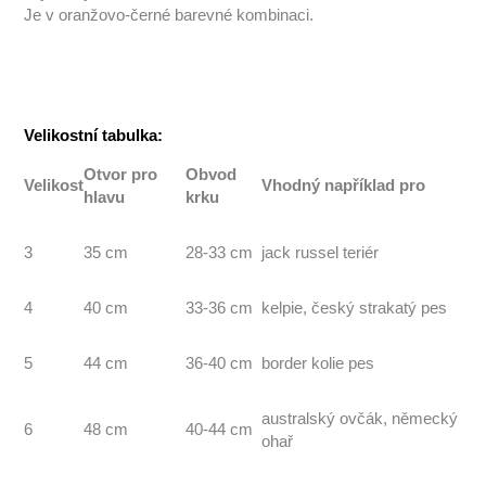
Je v oranžovo-černé barevné kombinaci.
Velikostní tabulka:
Otvor pro
Obvod
Velikost
Vhodný například pro
hlavu
krku
3
35 cm
28-33 cm
jack russel teriér
4
40 cm
33-36 cm
kelpie, český strakatý pes
5
44 cm
36-40 cm
border kolie pes
australský ovčák, německý
6
48 cm
40-44 cm
ohař