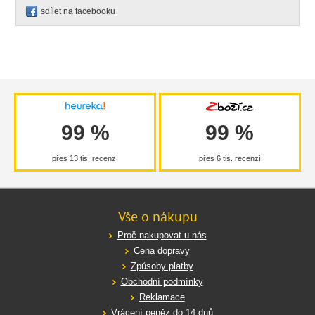
sdílet na facebooku
99 %
99 %
přes 13 tis. recenzí
přes 6 tis. recenzí
Vše o nákupu
Proč nakupovat u nás
Cena dopravy
Způsoby platby
Obchodní podmínky
Reklamace
Vrácení peněz do 14 dnů