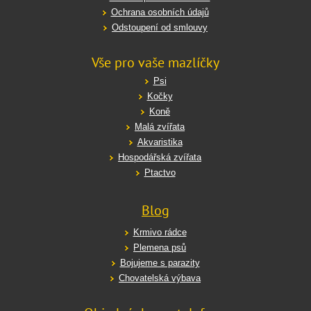
Ochrana osobních údajů
Odstoupení od smlouvy
Vše pro vaše mazlíčky
Psi
Kočky
Koně
Malá zvířata
Akvaristika
Hospodářská zvířata
Ptactvo
Blog
Krmivo rádce
Plemena psů
Bojujeme s parazity
Chovatelská výbava