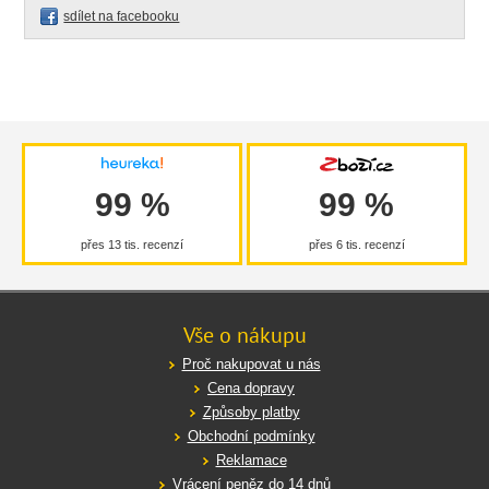
sdílet na facebooku
99 %
99 %
přes 13 tis. recenzí
přes 6 tis. recenzí
Vše o nákupu
Proč nakupovat u nás
Cena dopravy
Způsoby platby
Obchodní podmínky
Reklamace
Vrácení peněz do 14 dnů