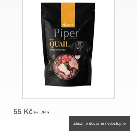
55 Kč
(vč. DPH)
Zboží je dočasně nedostupné