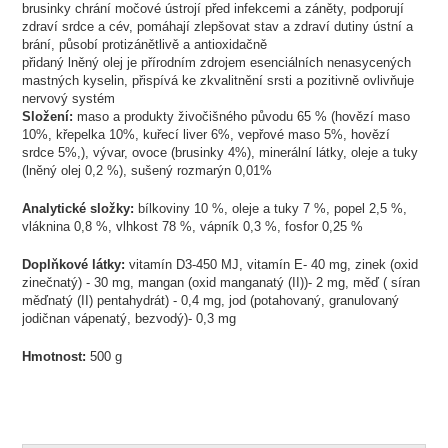
brusinky chrání močové ústrojí před infekcemi a záněty, podporují
zdraví srdce a cév, pomáhají zlepšovat stav a zdraví dutiny ústní a
brání, působí protizánětlivě a antioxidačně
přidaný lněný olej je přírodním zdrojem esenciálních nenasycených
mastných kyselin, přispívá ke zkvalitnění srsti a pozitivně ovlivňuje
nervový systém
Složení:
maso a produkty živočišného původu 65 % (hovězí maso
10%, křepelka 10%, kuřecí liver 6%, vepřové maso 5%, hovězí
srdce 5%,), vývar, ovoce (brusinky 4%), minerální látky, oleje a tuky
(lněný olej 0,2 %), sušený rozmarýn 0,01%
Analytické složky:
bílkoviny 10 %, oleje a tuky 7 %, popel 2,5 %,
vláknina 0,8 %, vlhkost 78 %, vápník 0,3 %, fosfor 0,25 %
Doplňkové látky:
vitamín D3-450 MJ, vitamín E- 40 mg, zinek (oxid
zinečnatý) - 30 mg, mangan (oxid manganatý (II))- 2 mg, měď ( síran
měďnatý (II) pentahydrát) - 0,4 mg, jod (potahovaný, granulovaný
jodičnan vápenatý, bezvodý)- 0,3 mg
Hmotnost:
500 g