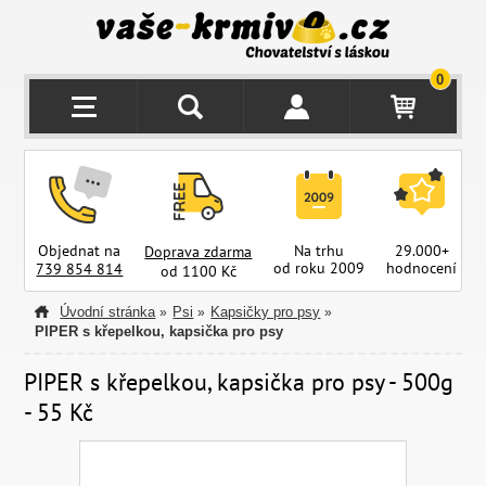
0
Objednat na
Na trhu
29.000+
Doprava zdarma
od roku 2009
hodnocení
z
739 854 814
od 1100 Kč
Úvodní stránka
Psi
Kapsičky pro psy
»
»
»
PIPER s křepelkou, kapsička pro psy
PIPER s křepelkou, kapsička pro psy - 500g
- 55 Kč