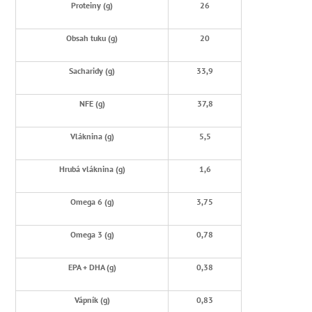
Proteiny (g)
26
Obsah tuku (g)
20
Sacharidy (g)
33,9
NFE (g)
37,8
Vláknina (g)
5,5
Hrubá vláknina (g)
1,6
Omega 6 (g)
3,75
Omega 3 (g)
0,78
EPA + DHA (g)
0,38
Vápník (g)
0,83