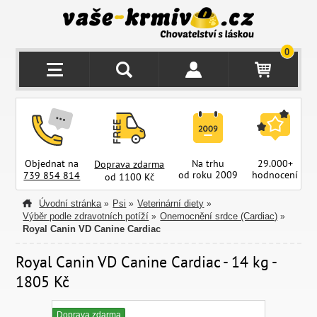
0
Objednat na
Na trhu
29.000+
Doprava zdarma
od roku 2009
hodnocení
z
739 854 814
od 1100 Kč
Úvodní stránka
Psi
Veterinární diety
»
»
»
Výběr podle zdravotních potíží
Onemocnění srdce (Cardiac)
»
»
Royal Canin VD Canine Cardiac
Royal Canin VD Canine Cardiac - 14 kg -
1805 Kč
Doprava zdarma