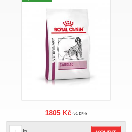
1805 Kč
(vč. DPH)
ks