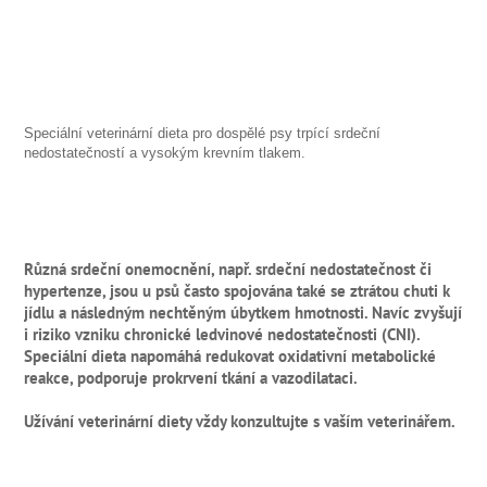
Speciální veterinární dieta pro dospělé psy trpící srdeční
nedostatečností a vysokým krevním tlakem.
Různá srdeční onemocnění, např. srdeční nedostatečnost či
hypertenze, jsou u psů často spojována také se ztrátou chuti k
jídlu a následným nechtěným úbytkem hmotnosti. Navíc zvyšují
i riziko vzniku chronické ledvinové nedostatečnosti (CNI).
Speciální dieta napomáhá redukovat oxidativní metabolické
reakce, podporuje prokrvení tkání a vazodilataci.
Užívání veterinární diety vždy konzultujte s vaším veterinářem.