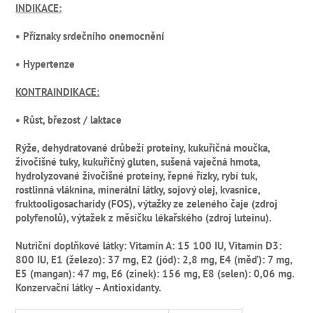
INDIKACE:
• Příznaky srdečního onemocnění
• Hypertenze
KONTRAINDIKACE:
• Růst, březost / laktace
Rýže, dehydratované drůbeží proteiny, kukuřičná moučka,
živočišné tuky, kukuřičný gluten, sušená vaječná hmota,
hydrolyzované živočišné proteiny, řepné řízky, rybí tuk,
rostlinná vláknina, minerální látky, sojový olej, kvasnice,
fruktooligosacharidy (FOS), výtažky ze zeleného čaje (zdroj
polyfenolů), výtažek z měsíčku lékařského (zdroj luteinu).
Nutriční doplňkové látky: Vitamín A: 15 100 IU, Vitamín D3:
800 IU, E1 (železo): 37 mg, E2 (jód): 2,8 mg, E4 (měď): 7 mg,
E5 (mangan): 47 mg, E6 (zinek): 156 mg, E8 (selen): 0,06 mg.
Konzervační látky – Antioxidanty.