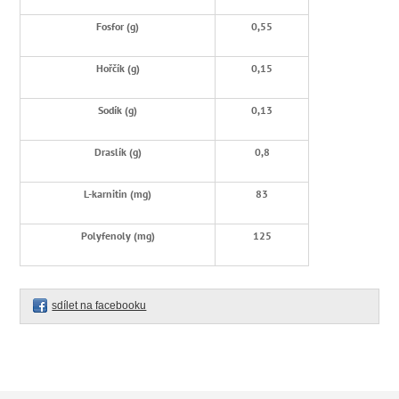
Fosfor (g)
0,55
Hořčík (g)
0,15
Sodík (g)
0,13
Draslík (g)
0,8
L-karnitin (mg)
83
Polyfenoly (mg)
125
sdílet na facebooku