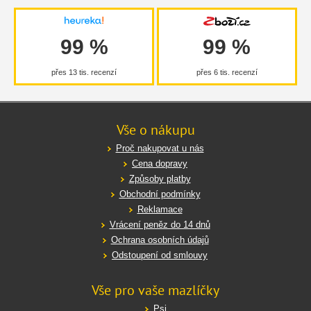
99 %
99 %
přes 13 tis. recenzí
přes 6 tis. recenzí
Vše o nákupu
Proč nakupovat u nás
Cena dopravy
Způsoby platby
Obchodní podmínky
Reklamace
Vrácení peněz do 14 dnů
Ochrana osobních údajů
Odstoupení od smlouvy
Vše pro vaše mazlíčky
Psi