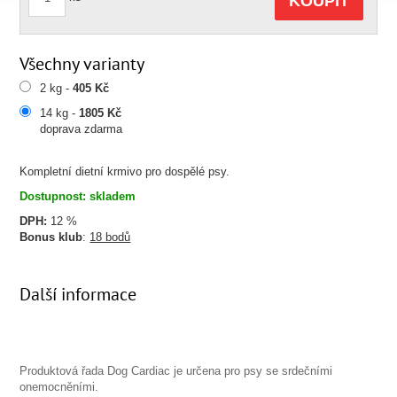
KOUPIT
Všechny varianty
2 kg -
405 Kč
14 kg -
1805 Kč
doprava zdarma
Kompletní dietní krmivo pro dospělé psy.
Dostupnost: skladem
DPH:
12 %
Bonus klub
:
18 bodů
Další informace
Produktová řada Dog Cardiac je určena pro
psy se srdečními
onemocněními.