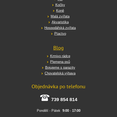
Kočky
Koně
Malá zvířata
Akvaristika
Hospodářská zvířata
Ptactvo
Blog
Krmivo rádce
Plemena psů
Bojujeme s parazity
Chovatelská výbava
Objednávka po telefonu
739 854 814
Pondělí - Pátek
9:00
-
17:00