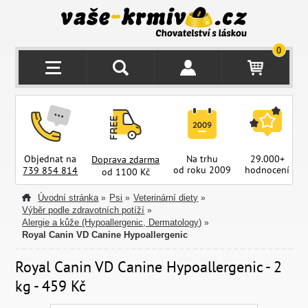
0
Objednat na
Na trhu
29.000+
Doprava zdarma
od roku 2009
hodnocení
z
739 854 814
od 1100 Kč
Úvodní stránka
Psi
Veterinární diety
»
»
»
Výběr podle zdravotních potíží
»
Alergie a kůže (Hypoallergenic, Dermatology)
»
Royal Canin VD Canine Hypoallergenic
Royal Canin VD Canine Hypoallergenic - 2
kg - 459 Kč