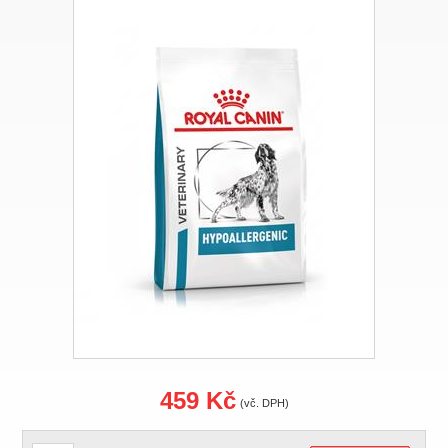
459 Kč
(vč. DPH)