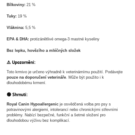
Bílkoviny:
21 %
Tuky:
19 %
Vláknina:
5,5 %
EPA & DHA:
protizánětlivé omega-3 mastné kyseliny
Bez lepku, hovězího a mléčných složek
⚠️
Upozornění:
Toto krmivo je určeno výhradně k veterinárnímu použití. Podávejte
pouze na doporučení veterináře
. Může být použito i k
dlouhodobému krmení.
🟢
Shrnutí:
Royal Canin Hypoallergenic
je osvědčená volba pro psy s
potravinovými alergiemi, intolerancí nebo chronickými střevními
problémy. Nabízí bezpečné, funkční a šetrné složení pro
dlouhodobou výživu bez komplikací.