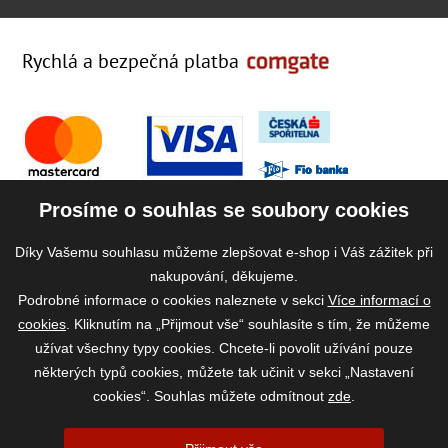
Rychlá a bezpečná platba
Prosíme o souhlas se soubory cookies
Díky Vašemu souhlasu můžeme zlepšovat e-shop i Váš zážitek při
nakupování, děkujeme.
Podrobné informace o cookies naleznete v sekci
Více informací o
cookies
. Kliknutím na „Přijmout vše“ souhlasíte s tím, že můžeme
užívat všechny typy cookies. Chcete-li povolit užívání pouze
některých typů cookies, můžete tak učinit v sekci „Nastavení
cookies“. Souhlas můžete odmítnout
zde
.
2026 ©
www.vase-krmivo.cz
- Tomáš Kroupa e-shop, Kanice 307, 664 01