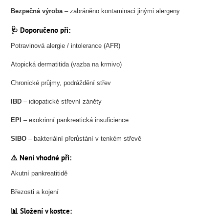
Bezpečná výroba
– zabráněno kontaminaci jinými alergeny
🩺
Doporučeno při:
Potravinová alergie / intolerance (AFR)
Atopická dermatitida (vazba na krmivo)
Chronické průjmy, podráždění střev
IBD
– idiopatické střevní záněty
EPI
– exokrinní pankreatická insuficience
SIBO
– bakteriální přerůstání v tenkém střevě
⚠️
Není vhodné při:
Akutní pankreatitidě
Březosti a kojení
📊
Složení v kostce: