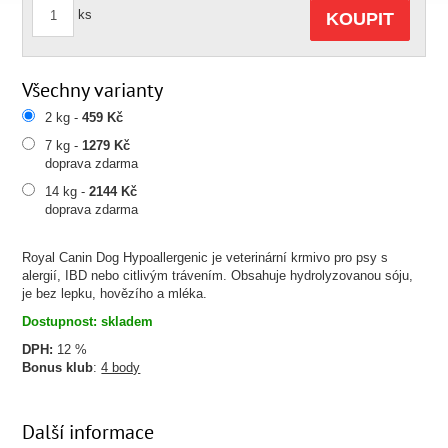
ks
KOUPIT
Všechny varianty
2 kg -
459 Kč
7 kg -
1279 Kč
doprava zdarma
14 kg -
2144 Kč
doprava zdarma
Royal Canin Dog Hypoallergenic je veterinární krmivo pro psy s
alergií, IBD nebo citlivým trávením. Obsahuje hydrolyzovanou sóju,
je bez lepku, hovězího a mléka.
Dostupnost: skladem
DPH:
12 %
Bonus klub
:
4 body
Další informace