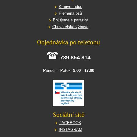
Krmivo rádce
Plemena psů
Bojujeme s parazity
Chovatelská výbava
Objednávka po telefonu
739 854 814
Pondělí - Pátek
9:00
-
17:00
Sociální sítě
FACEBOOK
INSTAGRAM