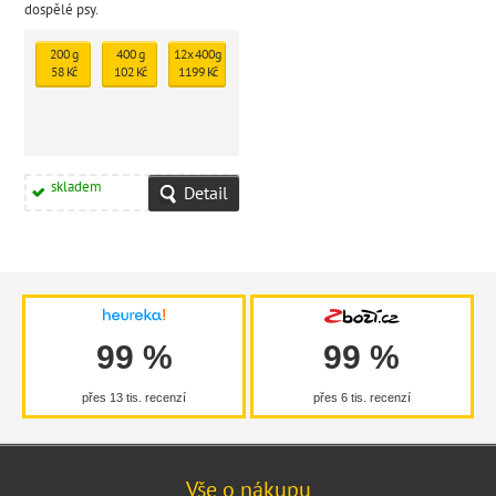
dospělé psy.
200 g
400 g
12x 400g
58 Kč
102 Kč
1199 Kč
skladem
Detail
99 %
99 %
přes 13 tis. recenzí
přes 6 tis. recenzí
Vše o nákupu