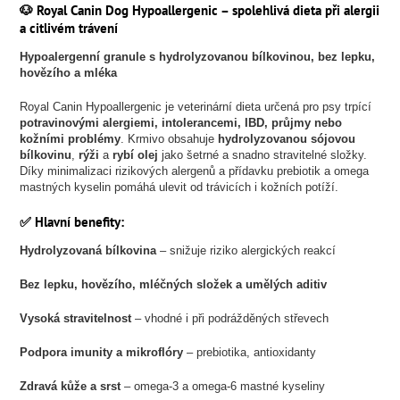
🐶
Royal Canin Dog Hypoallergenic – spolehlivá dieta při alergii
a citlivém trávení
Hypoalergenní granule s hydrolyzovanou bílkovinou, bez lepku,
hovězího a mléka
Royal Canin Hypoallergenic je veterinární dieta určená pro psy trpící
potravinovými alergiemi, intolerancemi, IBD, průjmy nebo
kožními problémy
. Krmivo obsahuje
hydrolyzovanou sójovou
bílkovinu
,
rýži
a
rybí olej
jako šetrné a snadno stravitelné složky.
Díky minimalizaci rizikových alergenů a přídavku prebiotik a omega
mastných kyselin pomáhá ulevit od trávicích i kožních potíží.
✅
Hlavní benefity:
Hydrolyzovaná bílkovina
– snižuje riziko alergických reakcí
Bez lepku, hovězího, mléčných složek a umělých aditiv
Vysoká stravitelnost
– vhodné i při podrážděných střevech
Podpora imunity a mikroflóry
– prebiotika, antioxidanty
Zdravá kůže a srst
– omega-3 a omega-6 mastné kyseliny