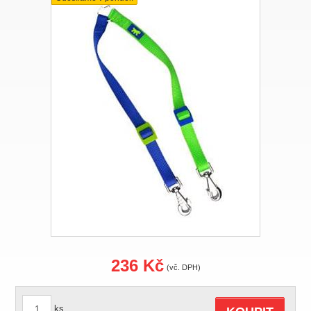
236 Kč
(vč. DPH)
ks