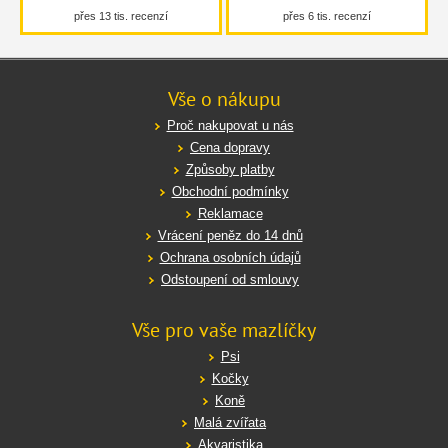
přes 13 tis. recenzí
přes 6 tis. recenzí
Vše o nákupu
Proč nakupovat u nás
Cena dopravy
Způsoby platby
Obchodní podmínky
Reklamace
Vrácení peněz do 14 dnů
Ochrana osobních údajů
Odstoupení od smlouvy
Vše pro vaše mazlíčky
Psi
Kočky
Koně
Malá zvířata
Akvaristika