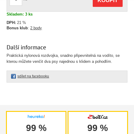
KOUPIT
Skladem: 3 ks
DPH:
21 %
Bonus klub
:
2 body
Další informace
Praktická nylonová rozdvojka, snadno připevnitelná na vodíto, se
kterou můžete venčit dva psy najednou s klidem a pohodlím.
sdílet na facebooku
99 %
99 %