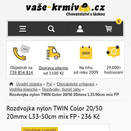
0
Objednat na
Na trhu
29.000+
Doprava zdarma
od roku 2009
hodnocení
z
739 854 814
od 1100 Kč
Úvodní stránka
Psi
Chovatelské vybavení
»
»
»
Vodítka klasická
Rozdvojky, tlumič tahu
»
»
Rozdvojka nylon TWIN Color 20/50 20mmx L33-50cm mix FP
Rozdvojka nylon TWIN Color 20/50
20mmx L33-50cm mix FP - 236 Kč
Odesíláme v pondělí