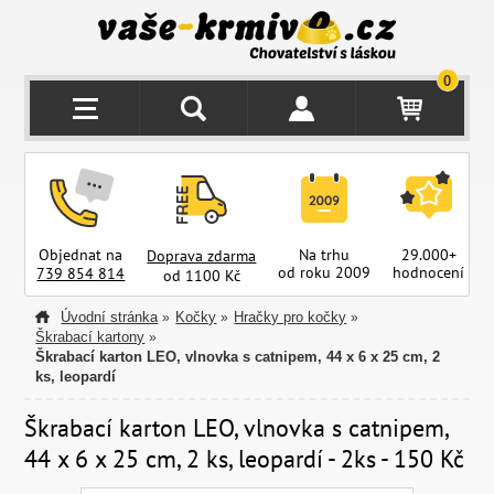
0
Objednat na
Na trhu
29.000+
Doprava zdarma
od roku 2009
hodnocení
z
739 854 814
od 1100 Kč
Úvodní stránka
Kočky
Hračky pro kočky
»
»
»
Škrabací kartony
»
Škrabací karton LEO, vlnovka s catnipem, 44 x 6 x 25 cm, 2
ks, leopardí
Škrabací karton LEO, vlnovka s catnipem,
44 x 6 x 25 cm, 2 ks, leopardí - 2ks - 150 Kč