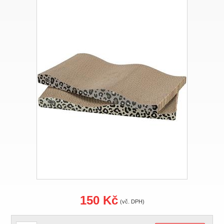
150 Kč
(vč. DPH)