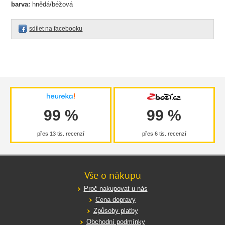
barva:
hnědá/béžová
sdílet na facebooku
99 %
99 %
přes 13 tis. recenzí
přes 6 tis. recenzí
Vše o nákupu
Proč nakupovat u nás
Cena dopravy
Způsoby platby
Obchodní podmínky