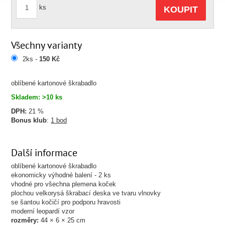
ks
KOUPIT
Všechny varianty
2ks -
150 Kč
oblíbené kartonové škrabadlo
Skladem: >10 ks
DPH:
21 %
Bonus klub
:
1 bod
Další informace
oblíbené kartonové škrabadlo
ekonomicky výhodné balení - 2 ks
vhodné pro všechna plemena koček
plochou velkorysá škrabací deska ve tvaru vlnovky
se šantou kočičí pro podporu hravosti
moderní leopardí vzor
rozměry:
44 × 6 × 25 cm