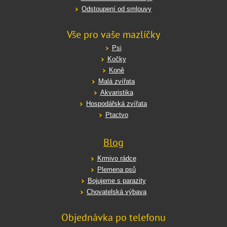
Odstoupení od smlouvy
Vše pro vaše mazlíčky
Psi
Kočky
Koně
Malá zvířata
Akvaristika
Hospodářská zvířata
Ptactvo
Blog
Krmivo rádce
Plemena psů
Bojujeme s parazity
Chovatelská výbava
Objednávka po telefonu