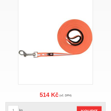
514 Kč
(vč. DPH)
ks