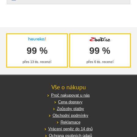
99 %
99 %
přes 13 tis. recenzí
přes 6 tis. recenzí
Vše o nákupu
Proč nakupovat u nás
Cena dopravy
Způsoby platby
Obchodní podmínky
Reklamace
Vrácení peněz do 14 dnů
Ochrana osobních údajů