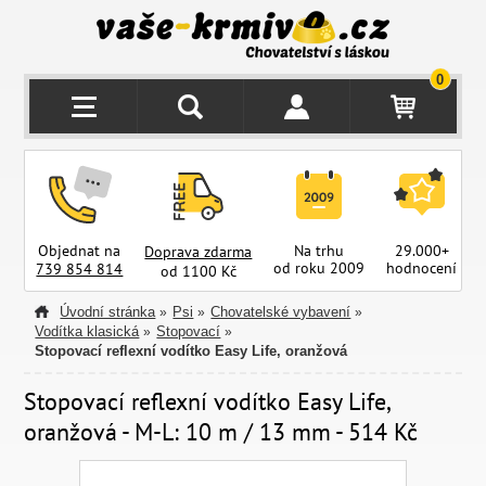
0
Objednat na
Na trhu
29.000+
Doprava zdarma
od roku 2009
hodnocení
z
739 854 814
od 1100 Kč
Úvodní stránka
Psi
Chovatelské vybavení
»
»
»
Vodítka klasická
Stopovací
»
»
Stopovací reflexní vodítko Easy Life, oranžová
Stopovací reflexní vodítko Easy Life,
oranžová - M-L: 10 m / 13 mm - 514 Kč