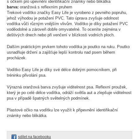
s očkem pro upevnění identifikační známky nebo blikátka
barva:
oranžová s reflexním pruhem
Trekové vodítko značky Easy Life je vyrobeno z pevného popruhu,
jehož výhodou je potažení PVC. Tato úprava zvyšuje odolnost
vodítka vůči různým vnějším vlivům. Vodítko je díky potažení PVC
voděodolné a zároveň dobře omyvatelné. To oceníte zejména v
deštivých dnech nebo při venčení v blízkosti vodních ploch.
Dalším praktickým prvkem tohoto vodítka je poutko na ruku. Poutko
usnadňuje držení a zajišťuje lepší kontrolu nad psem během
procházek.
Vodítko Easy Life je díky své délce dobrým pomocníkem, při
tréninku přivolání psa.
Výrazná oranžová barva zvyšuje viditelnost psa. Reflexní proužek,
který je po celé délce vodítka, odráží světla aut a zlepšuje viditelnost
psa v případě špatných světelných podmínek.
Plastové očko na vodítku lze využít k připevnění identifikační
známky nebo blikátka.
sdílet na facebooku