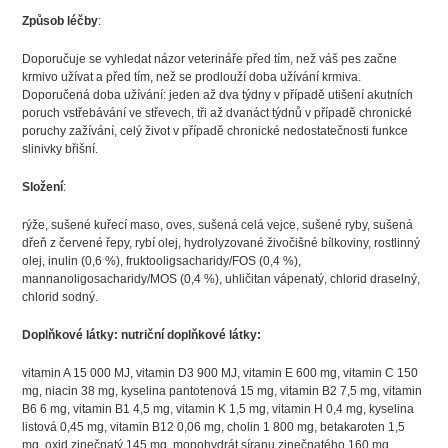
Způsob léčby
:
Doporučuje se vyhledat názor veterináře před tím, než váš pes začne
krmivo užívat a před tím, než se prodlouží doba užívání krmiva.
Doporučená doba užívání: jeden až dva týdny v případě utišení akutních
poruch vstřebávání ve střevech, tři až dvanáct týdnů v případě chronické
poruchy zažívání, celý život v případě chronické nedostatečnosti funkce
slinivky břišní.
Složení
:
rýže, sušené kuřecí maso, oves, sušená celá vejce, sušené ryby, sušená
dřeň z červené řepy, rybí olej, hydrolyzované živočišné bílkoviny, rostlinný
olej, inulin (0,6 %), fruktooligsacharidy/FOS (0,4 %),
mannanoligosacharidy/MOS (0,4 %), uhličitan vápenatý, chlorid draselný,
chlorid sodný.
Doplňkové látky: nutriční doplňkové látky:
vitamin A 15 000 MJ, vitamin D3 900 MJ, vitamin E 600 mg, vitamin C 150
mg, niacin 38 mg, kyselina pantotenová 15 mg, vitamin B2 7,5 mg, vitamin
B6 6 mg, vitamin B1 4,5 mg, vitamin K 1,5 mg, vitamin H 0,4 mg, kyselina
listová 0,45 mg, vitamin B12 0,06 mg, cholin 1 800 mg, betakaroten 1,5
mg, oxid zinečnatý 145 mg, monohydrát síranu zinečnatého 160 mg,