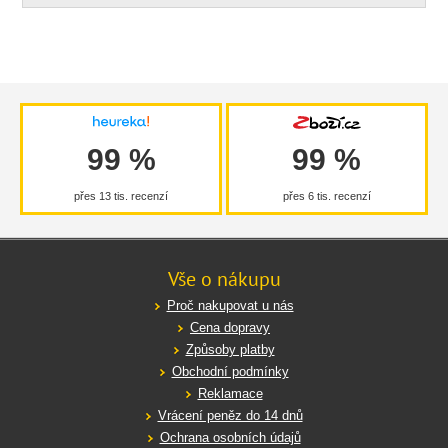
99 %
99 %
přes 13 tis. recenzí
přes 6 tis. recenzí
Vše o nákupu
Proč nakupovat u nás
Cena dopravy
Způsoby platby
Obchodní podmínky
Reklamace
Vrácení peněz do 14 dnů
Ochrana osobních údajů