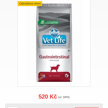
Odesíláme dnes
520 Kč
(vč. DPH)