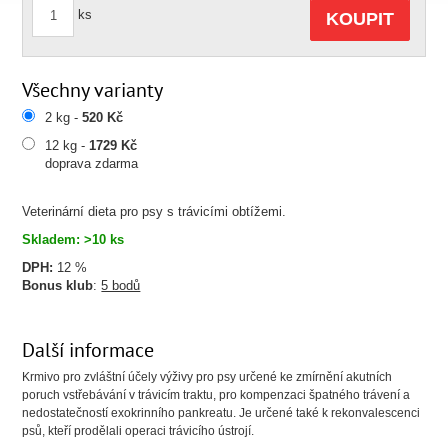
ks
KOUPIT
Všechny varianty
2 kg -
520 Kč
12 kg -
1729 Kč
doprava zdarma
Veterinární dieta pro psy s trávicími obtížemi.
Skladem: >10 ks
DPH:
12 %
Bonus klub
:
5 bodů
Další informace
Krmivo pro zvláštní účely výživy pro psy určené ke zmírnění akutních
poruch vstřebávání v trávicím traktu, pro kompenzaci špatného trávení a
nedostatečností exokrinního pankreatu. Je určené také k rekonvalescenci
psů, kteří prodělali operaci trávicího ústrojí.