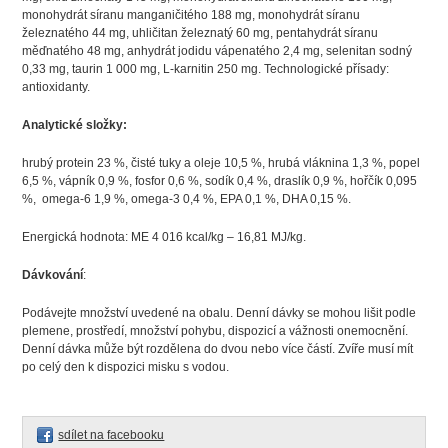
monohydrát síranu manganičitého 188 mg, monohydrát síranu
železnatého 44 mg, uhličitan železnatý 60 mg, pentahydrát síranu
měďnatého 48 mg, anhydrát jodidu vápenatého 2,4 mg, selenitan sodný
0,33 mg, taurin 1 000 mg, L-karnitin 250 mg. Technologické přísady:
antioxidanty.
Analytické složky:
hrubý protein 23 %, čisté tuky a oleje 10,5 %, hrubá vláknina 1,3 %, popel
6,5 %, vápník 0,9 %, fosfor 0,6 %, sodík 0,4 %, draslík 0,9 %, hořčík 0,095
%, omega-6 1,9 %, omega-3 0,4 %, EPA 0,1 %, DHA 0,15 %.
Energická hodnota: ME 4 016 kcal/kg – 16,81 MJ/kg.
Dávkování
:
Podávejte množství uvedené na obalu. Denní dávky se mohou lišit podle
plemene, prostředí, množství pohybu, dispozicí a vážnosti onemocnění.
Denní dávka může být rozdělena do dvou nebo více částí. Zvíře musí mít
po celý den k dispozici misku s vodou.
sdílet na facebooku