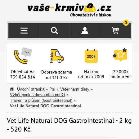
0
Objednat na
Na trhu
29.000+
Doprava zdarma
od roku 2009
hodnocení
z
739 854 814
od 1100 Kč
Úvodní stránka
Psi
Veterinární diety
»
»
»
Výběr podle zdravotních potíží
»
Trávení a průjem (Gastrointestinal)
»
Vet Life Natural DOG GastroIntestinal
Vet Life Natural DOG GastroIntestinal - 2 kg
- 520 Kč