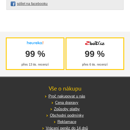
sdílet na facebooku
99 %
99 %
přes 13 tis. recenzí
přes 6 tis. recenzí
Vše o nákupu
Proč nakupovat u nás
Cena dopravy
Způsoby platby
Obchodní podmínky
Reklamace
Vrácení peněz do 14 dnů