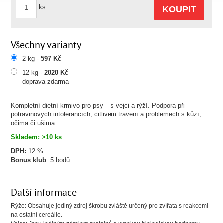
ks
KOUPIT
Všechny varianty
2 kg -
597 Kč
12 kg -
2020 Kč
doprava zdarma
Kompletní dietní krmivo pro psy – s vejci a rýží. Podpora při
potravinových intolerancích, citlivém trávení a problémech s kůží,
očima či ušima.
Skladem: >10 ks
DPH:
12 %
Bonus klub
:
5 bodů
Další informace
Rýže: Obsahuje jediný zdroj škrobu zvláště určený pro zvířata s reakcemi
na ostatní cereálie.