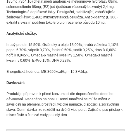
185mg, (3b4.10) chelát mědi analogické metioninové hydrolázy 68mg,
selenometionin 68mg, (E2) jód (jodičnan vápenatý bezvodý) 2,4 mg.
Technologické doplňkové látky: Emulgační, stabilizující, zahušťující a
želírovací látky: (E460) mikrokrystalická celulóza. Antioxidanty: (E.306)
extrakt s vyšším podílem tokoferolu přirozeného původu 10mg.
Analytické složky:
hrubý protein 15,50%, čisté tuky a oleje 13,00%, hrubá vláknina 1,10%,
popel 5,70%, vápník 0,70%, fosfor 0,50%, sodík 0,25%, draslík 0,60%,
hořčík 0,045%, Omega-6 mastné kyseliny 1,50%, Omega-3 mastné
kyseliny 0,60%, EPA 0,15%, DHA 0,23%.
Energetická hodnota: ME 3650kcal/kg – 15,3MJ/kg.
Dávkování:
Produkt je připraven k přímé konzumaci dle doporučeného denního
dávkování uvedeného na obalu. Denní množství se může měnit v
závislosti na plemeni, prostředí, fyzické námaze, dispozici a zdravotním
stavu. Denní dávku lze rozdělit na dvě či více porcí. Zajistěte psu přístup k
misce čisté a čerstvé vody po celý den.