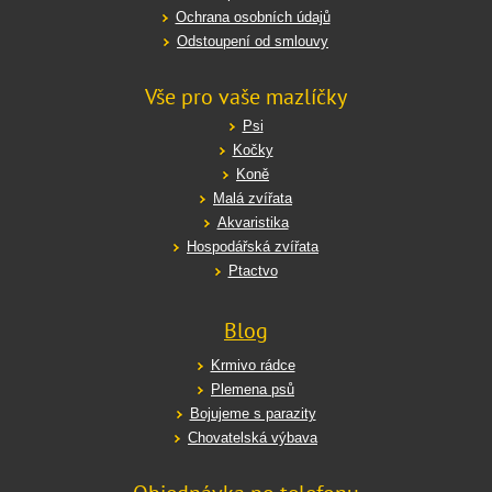
Ochrana osobních údajů
Odstoupení od smlouvy
Vše pro vaše mazlíčky
Psi
Kočky
Koně
Malá zvířata
Akvaristika
Hospodářská zvířata
Ptactvo
Blog
Krmivo rádce
Plemena psů
Bojujeme s parazity
Chovatelská výbava