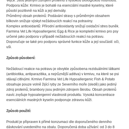
Vejce: Jsou jediným zdrojem proteinů s vysokou biologickou hodnotou.
Podpora kůže: Krmivo je bohaté na esenciální mastné kyseliny, které
působí pozitivně na kůži a její deriváty.
Průměrný obsah proteinů: Podávání stravy s průměrným obsahem
bílkovin snižuje výskyt nežádoucích reakcí na potraviny.
Komplex antioxidantů: Přírodní antioxidanty snižují oxidační stres buněk.
Farmina Vet Life Hypoallergenic Egg & Rice je kompletní krmivo pro psy
určené jako podpora v případě nežádoucích reakcí na potravu.
Doporučuje se také pro podporu správné funkce kůže a její součástí: oči,
uši.
Způsob působení:
Nežádoucí reakce na potravu je obvykle způsobena reziduálními látkami
(antibiotika, antiparazitika, a nejrůznější aditiva) v krmivu, na které se psi
stávají citlivými. Krmivo Farmina Vet Life Hypoallergenic Fish & Potato
obsahuje pouze volně žijící ryby ze Severního moře (sledě) jako jediný
zdroj proteinů; brambory jsou jediným zdrojem škrobu. Obsah proteinů
navíc zvyšuje hypoalergenní vlastnosti produktu. Vysoká koncentrace
esenciálních mastných kyselin podporuje zdravou kůži.
Způsob použití:
Produkt je připraven k přímé konzumaci dle doporučeného denního
dávkování uvedeného na obalu. Doporučená doba užívání: od 3 do 8