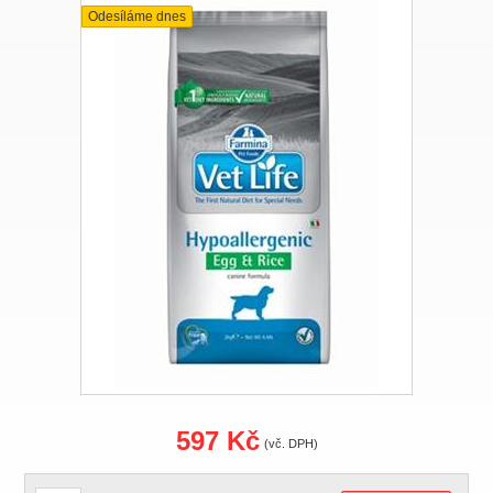
Odesíláme dnes
597 Kč
(vč. DPH)