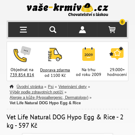
0
Objednat na
Na trhu
29.000+
Doprava zdarma
od roku 2009
hodnocení
z
739 854 814
od 1100 Kč
Úvodní stránka
Psi
Veterinární diety
»
»
»
Výběr podle zdravotních potíží
»
Alergie a kůže (Hypoallergenic, Dermatology)
»
Vet Life Natural DOG Hypo Egg & Rice
Vet Life Natural DOG Hypo Egg & Rice - 2
kg - 597 Kč