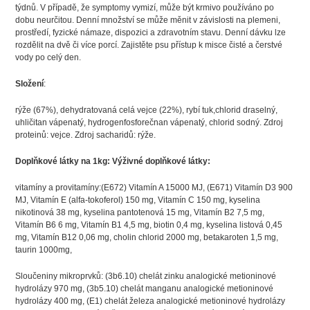
týdnů. V případě, že symptomy vymizí, může být krmivo používáno po
dobu neurčitou. Denní množství se může měnit v závislosti na plemeni,
prostředí, fyzické námaze, dispozici a zdravotním stavu. Denní dávku lze
rozdělit na dvě či více porcí. Zajistěte psu přístup k misce čisté a čerstvé
vody po celý den.
Složení
:
rýže (67%), dehydratovaná celá vejce (22%), rybí tuk,chlorid draselný,
uhličitan vápenatý, hydrogenfosforečnan vápenatý, chlorid sodný. Zdroj
proteinů: vejce. Zdroj sacharidů: rýže.
Doplňkové látky na 1kg: Výživné doplňkové látky:
vitamíny a provitamíny:(E672) Vitamín A 15000 MJ, (E671) Vitamín D3 900
MJ, Vitamín E (alfa-tokoferol) 150 mg, Vitamín C 150 mg, kyselina
nikotinová 38 mg, kyselina pantotenová 15 mg, Vitamín B2 7,5 mg,
Vitamín B6 6 mg, Vitamín B1 4,5 mg, biotin 0,4 mg, kyselina listová 0,45
mg, Vitamín B12 0,06 mg, cholin chlorid 2000 mg, betakaroten 1,5 mg,
taurin 1000mg,
Sloučeniny mikroprvků: (3b6.10) chelát zinku analogické metioninové
hydrolázy 970 mg, (3b5.10) chelát manganu analogické metioninové
hydrolázy 400 mg, (E1) chelát železa analogické metioninové hydrolázy