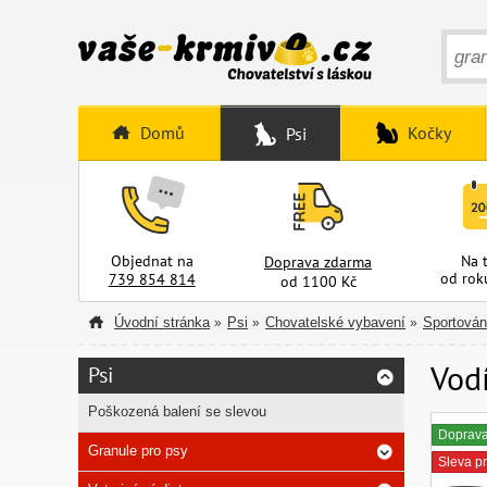
Domů
Kočky
Psi
Objednat na
Na 
Doprava zdarma
od rok
739 854 814
od 1100 Kč
Úvodní stránka
Psi
Chovatelské vybavení
Sportován
»
»
»
Vod
Psi
Poškozená balení se slevou
Doprav
Granule pro psy
Sleva pr