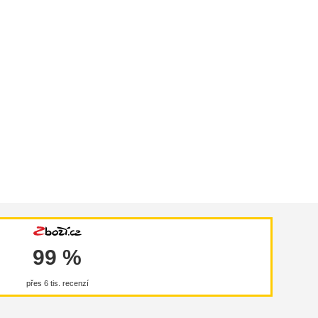
99 %
přes 6 tis. recenzí