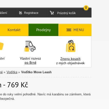
0
lášení
Registrace
Prázdný košík
Kontakt
Prodejny
MENU
tví
Vlastní rozvoz
Znovu koupit
po Brně
z mých objednávek
né
Vodítka
Vodítko Move Leash
»
»
 - 769 Kč
le do ruky velmi pohodlné. Navíc má karabinu se zámkem, která
u bezpečná.