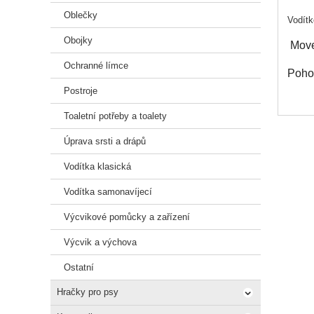
Oblečky
Vodítk
Obojky
Move
Ochranné límce
Pohod
Postroje
Vedle
Toaletní potřeby a toalety
Kara
Úprava srsti a drápů
Vodít
Vodítka klasická
3M 
Vodítka samonavíjecí
Délka
Výcvikové pomůcky a zařízení
Délka
Výcvik a výchova
Ostatní
Hračky pro psy