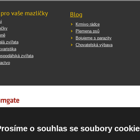
 pro vaše mazlíčky
Blog
i
Krmivo rádce
očky
Plemena psů
oně
Bojujeme s parazity
lá zvířata
Chovatelská výbava
varistika
spodářská zvířata
actvo
Prosíme o souhlas se soubory cookie