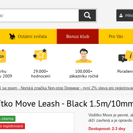
Přih
HLEDAT
Ostatní zvířata
Bonus klub
Pro Vás
trhu
29.000+
100.000+
Poradens
u 2009
hodnocení
zákazníku ročně
í se psem - Norská značka Non-stop Dogwear - nyní 2% sleva pro registrova
ítko Move Leash - Black 1.5m/10mm
Vodítko Move je pevné, a
a zdarma
drží zavřená a je opravd
o registrované
Dostupnost: 2-3 dny