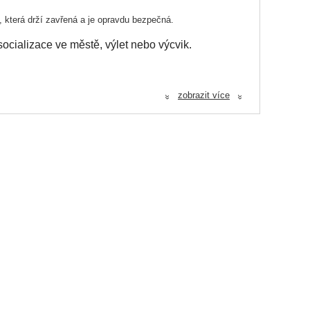
 která drží zavřená a je opravdu bezpečná.
socializace ve městě, výlet nebo výcvik.
zobrazit více
«
«
a pytlíky.