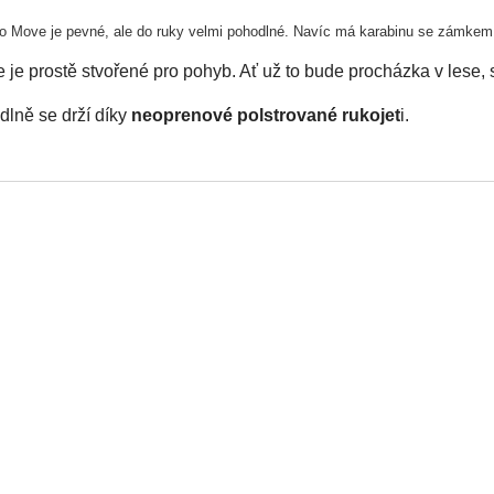
o Move je pevné, ale do ruky velmi pohodlné. Navíc má karabinu se zámkem,
 je prostě stvořené pro pohyb. Ať už to bude procházka v lese, 
lně se drží díky
neoprenové polstrované rukojet
i.
 rukojeti je
smyčka
, do které můžete připevnit třeba dávkovač n
bina má
automatický zámek Twist-lock.
ko se nekroutí díky obratlíku na karabině.
™
reflexní
prvky
 1,7 m je široká 20mm
 1,5 m je široká 15mm