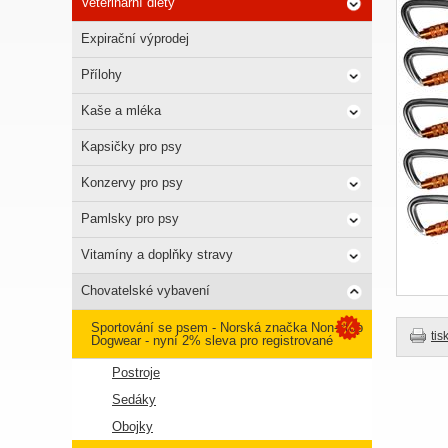
Veterinární diety
Expirační výprodej
Přílohy
Kaše a mléka
Kapsičky pro psy
Konzervy pro psy
Pamlsky pro psy
Vitamíny a doplňky stravy
Chovatelské vybavení
Sportování se psem - Norská značka Non-stop
tis
Dogwear - nyní 2% sleva pro registrované
Postroje
Sedáky
Obojky